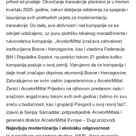
prihod od prodaje. Okončanje transakcije planirano je u trećem
kvartalu 2025. godine, nakon dobijanja odobrenja za spajanje i
ispunjenja svih prethodnih uvjeta za implementaciju
transakcije. Do tada, sve aktivnosti i rad kompanije će se
odvijati uobičajeno, uz punu podršku lokalnog menadžmenta i
rukovodstva kompanije. „ArcelorMittal izražava zahvalnost
institucijama Bosne i Hercegovine, kao i vlastima Federacije
BiH i Republike Srpske, na podršci tokom 21 godine koliko
kompanija posluje u ovoj zemlji. Vjerujemo da će kompanija i
dalje imati značajan doprinos ekonomiji Bosne i Hercegovine.
Zahvaljujemo se svim našim zaposlenicima u ArcelorMittal
Zenici i ArcelorMittal Prijedoru na njihovom predanom radu i
snažnom angažmanu tokom svih ovih godina i želimo im svu
sreću u budućnosti, kao i grupaciji Pavgord u ovoj novoj fazi”,
izjavio je Sanjay Samaddar, potpredsjednik ArcelorMittala i
generalni direktor ArcelorMittal Evrope – Dugi proizvodi.
Najavljuju modernizaciju i ekološku odgovornost
Iz zvorničkom privrednog društva „H&P“, člana grupacije