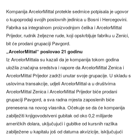
Kompanija ArcelorMittal protekle sedmice potpisala je ugovor
o kupoprodaji svojih poslovnih jedinica u Bosni i Hercegovini.
Fabrika sa integralnom proizvodnjom čelika i ArcelorMittal
Prijedor, rudnik željezne rude, koji opskrbljuje fabriku u Zenici,
bit će prodani grupaciji Pavgord.
„ArcelorMittal“ poslovao 21 godinu
Iz ArcelorMittala su kazali da je kompanija tokom godina
uložila značajna sredstva i napore da ArcelorMittal Zenica i
ArcelorMittal Prijedor zadrži unutar svoje grupacije. U skladu s
uslovima transakcije, udjeli ArcelorMittal-a u društvima
ArcelorMittal Zenica i ArcelorMittal Prijedor biće prodani
grupaciji Pavgord, a sva radna mjesta zaposlenih biće
prenesena na novog vlasnika. Očekuje se da će kompanija
zabilježiti knjigovodstveni gubitak od oko 0,2 milijarde
američkih dolara, uključujući i gubitke od kursnih razlika
zabilježene u kapitalu još od datuma akvizicije, isključujući