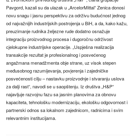
Pavgord, kazali su da ulazak u „ArcelorMittal“ Zenica donosi
novu snagu i jasnu perspektivu za održivu budućnost jednog
od najvažnijih industrijskih postrojenja u BiH, a da, kako kažu,
preuzimanje rudnika željezne rude dodatno osnažuje
integraciju proizvodnog procesa i dugoročnu održivost
cjelokupne industrijske operacije. „Uspješna realizacija
transakcije rezultat je profesionalnog i posvećenog
angažmana menadžmenta obje strane, uz visok stepen
međusobnog razumijevanja, povjerenja i zajedničke
posvećenosti cilju – nastavku proizvodnje i stvaranju uslova
za dalji rast“, navodi se u saopštenju. Iz društva „H&P“
najavljuje razvojnu fazu sa jasnim planovima za obnovu
kapaciteta, tehnološku modernizaciju, ekološku odgovornost i
partnerski odnos sa lokalnom zajednicom, radnicima i svim
relevantnim institucijama.