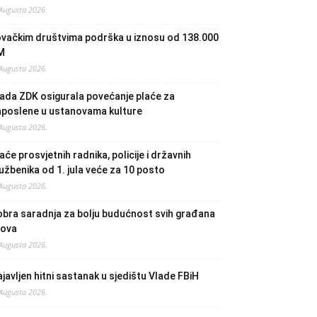
 Augusta 2026.
ovačkim društvima podrška u iznosu od 138.000
M
 Augusta 2026.
ada ZDK osigurala povećanje plaće za
aposlene u ustanovama kulture
 Augusta 2026.
aće prosvjetnih radnika, policije i državnih
užbenika od 1. jula veće za 10 posto
 Augusta 2026.
bra saradnja za bolju budućnost svih građana
lova
 Augusta 2026.
javljen hitni sastanak u sjedištu Vlade FBiH
 Augusta 2026.