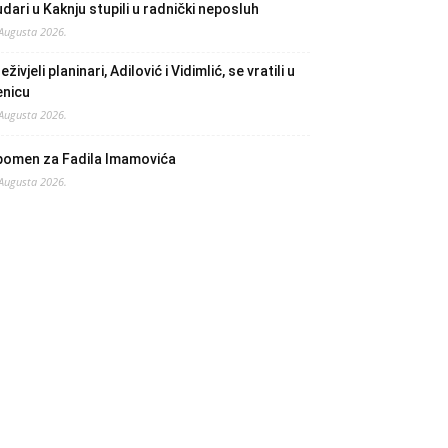
dari u Kaknju stupili u radnički neposluh
 Augusta 2026.
eživjeli planinari, Adilović i Vidimlić, se vratili u
enicu
 Augusta 2026.
pomen za Fadila Imamovića
 Augusta 2026.