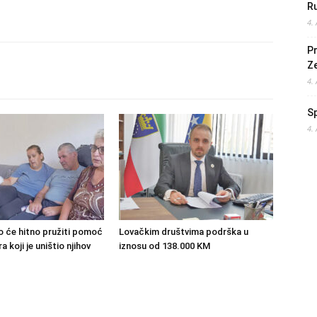
Ru
4.
Pr
Z
4.
S
4.
o će hitno pružiti pomoć
Lovačkim društvima podrška u
 koji je uništio njihov
iznosu od 138.000 KM