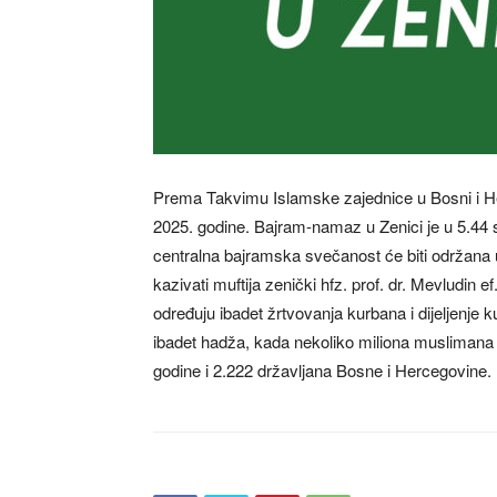
Prema Takvimu Islamske zajednice u Bosni i Her
2025. godine. Bajram-namaz u Zenici je u 5.44 
centralna bajramska svečanost će biti održana
kazivati muftija zenički hfz. prof. dr. Mevludin
određuju ibadet žrtvovanja kurbana i dijeljenje
ibadet hadža, kada nekoliko miliona muslimana
godine i 2.222 državljana Bosne i Hercegovine.