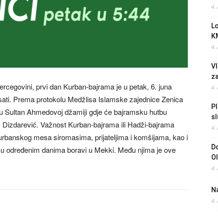
4.
L
K
4.
Vl
z
cegovini, prvi dan Kurban-bajrama je u petak, 6. juna
4.
sati. Prema protokolu Medžlisa Islamske zajednice Zenica
Pl
 u Sultan Ahmedovoj džamiji gdje će bajramsku hutbu
sl
 ef. Dizdarević. Važnost Kurban-bajrama ili Hadži-bajrama
4.
 kurbanskog mesa siromasima, prijateljima i komšijama, kao i
Do
 u određenim danima boravi u Mekki. Među njima je ove
O
4.
Na
4.