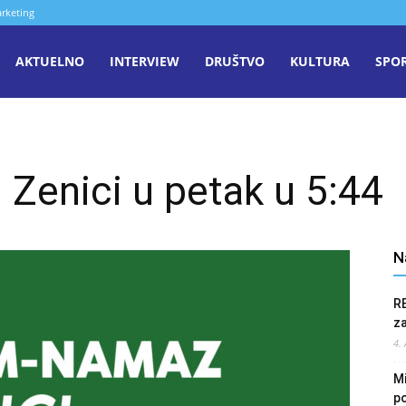
rketing
aša
AKTUELNO
INTERVIEW
DRUŠTVO
KULTURA
SPO
iječ
Zenici u petak u 5:44
enica
N
R
z
4.
Mi
po