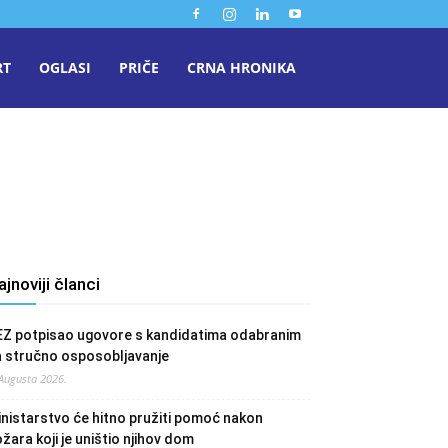
RT
OGLASI
PRIČE
CRNA HRONIKA
ajnoviji članci
EZ potpisao ugovore s kandidatima odabranim
a stručno osposobljavanje
 Augusta 2026.
nistarstvo će hitno pružiti pomoć nakon
žara koji je uništio njihov dom