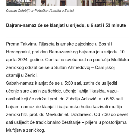
Osman Čelebijina-Potočka džamija u Zenici
Bajram-namaz će se klanjati u srijedu, u 6 sati i 53 minute
Prema Takvimu Rijaseta Islamske zajednice u Bosni i
Hercegovini, prvi dan Ramazanskog bajrama je u srijedu, 10.
aprila 2024. godine. Centralna svečanost na području Muftiluka
zeničkog održat će se u Sultan Ahmedovoj – Čaršijskoj
džamiji u Zenici.
Sabah-namaz klanjat će se u 5:30 sati, zatim će uslijediti
učenje sure Jasin za šehide, učenje ilahija i kasida, vazu–
nasihat koji će održati prof. dr. Zuhdija Adilović, a u 6:53 sati
bajram-namaz će klanjati i bajramsku hutbu kazivati muftija
zenički hfz. prof. dr. Mevludin ef. Dizdarević. Od 7:30 do devet
sati uslijedit će tradicionalno čestitanje – prijem u prostorijama
Muftijstva zeničkog.