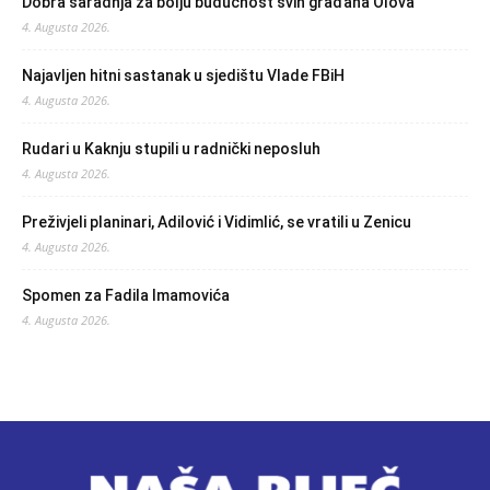
Dobra saradnja za bolju budućnost svih građana Olova
4. Augusta 2026.
Najavljen hitni sastanak u sjedištu Vlade FBiH
4. Augusta 2026.
Rudari u Kaknju stupili u radnički neposluh
4. Augusta 2026.
Preživjeli planinari, Adilović i Vidimlić, se vratili u Zenicu
4. Augusta 2026.
Spomen za Fadila Imamovića
4. Augusta 2026.