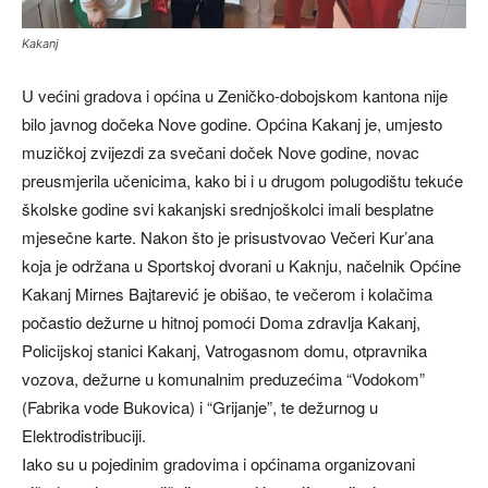
Kakanj
U većini gradova i općina u Zeničko-dobojskom kantona nije
bilo javnog dočeka Nove godine. Općina Kakanj je, umjesto
muzičkoj zvijezdi za svečani doček Nove godine, novac
preusmjerila učenicima, kako bi i u drugom polugodištu tekuće
školske godine svi kakanjski srednjoškolci imali besplatne
mjesečne karte. Nakon što je prisustvovao Večeri Kur’ana
koja je održana u Sportskoj dvorani u Kaknju, načelnik Općine
Kakanj Mirnes Bajtarević je obišao, te večerom i kolačima
počastio dežurne u hitnoj pomoći Doma zdravlja Kakanj,
Policijskoj stanici Kakanj, Vatrogasnom domu, otpravnika
vozova, dežurne u komunalnim preduzećima “Vodokom”
(Fabrika vode Bukovica) i “Grijanje”, te dežurnog u
Elektrodistribuciji.
Iako su u pojedinim gradovima i općinama organizovani