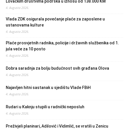
Lovačkim društvima podrška u iznosu od 138.000 KM
4. Augusta 2026.
Vlada ZDK osigurala povećanje plaće za zaposlene u
ustanovama kulture
4. Augusta 2026.
Plaće prosvjetnih radnika, policije i državnih službenika od 1.
jula veće za 10 posto
4. Augusta 2026.
Dobra saradnja za bolju budućnost svih građana Olova
4. Augusta 2026.
Najavljen hitni sastanak u sjedištu Vlade FBiH
4. Augusta 2026.
Rudari u Kaknju stupili u radnički neposluh
4. Augusta 2026.
Preživjeli planinari, Adilović i Vidimlić, se vratili u Zenicu