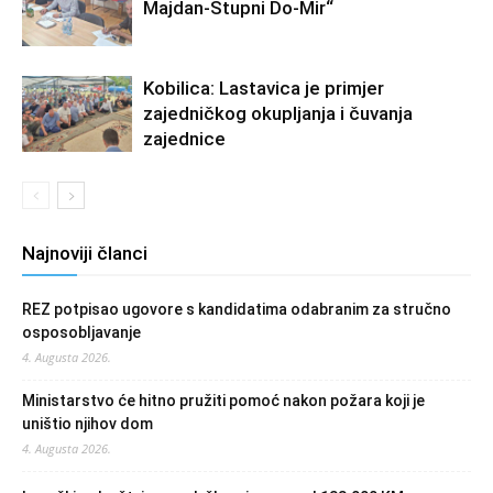
Majdan-Stupni Do-Mir“
Kobilica: Lastavica je primjer
zajedničkog okupljanja i čuvanja
zajednice
Najnoviji članci
REZ potpisao ugovore s kandidatima odabranim za stručno
osposobljavanje
4. Augusta 2026.
Ministarstvo će hitno pružiti pomoć nakon požara koji je
uništio njihov dom
4. Augusta 2026.