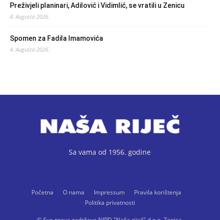
Preživjeli planinari, Adilović i Vidimlić, se vratili u Zenicu
4. Augusta 2026.
Spomen za Fadila Imamovića
4. Augusta 2026.
Sa vama od 1956. godine
Početna
O nama
Impressum
Pravila korištenja
Politika privatnosti
© Sva prava zadržava NIPD "Naša riječ" d.o.o. Zenica.