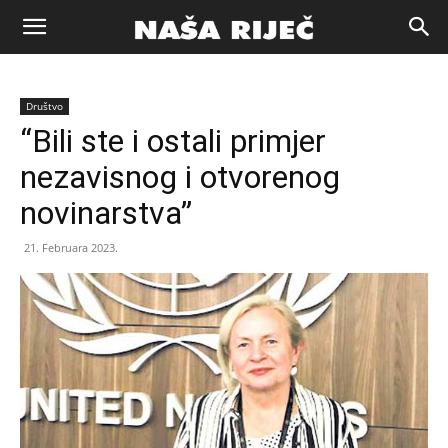
Naša
Društvo
riječ
“Bili ste i ostali primjer
nezavisnog i otvorenog
Zenica
novinarstva”
21. Februara 2023.