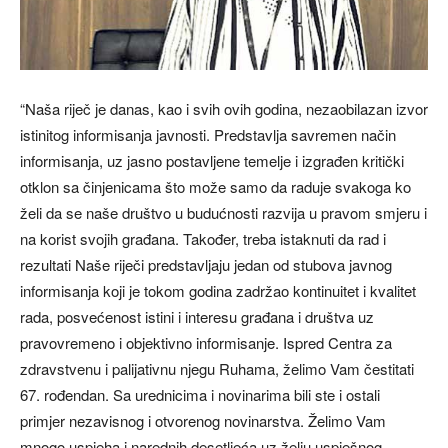
“Naša riječ je danas, kao i svih ovih godina, nezaobilazan izvor
istinitog informisanja javnosti. Predstavlja savremen način
informisanja, uz jasno postavljene temelje i izgrađen kritički
otklon sa činjenicama što može samo da raduje svakoga ko
želi da se naše društvo u budućnosti razvija u pravom smjeru i
na korist svojih građana. Također, treba istaknuti da rad i
rezultati Naše riječi predstavljaju jedan od stubova javnog
informisanja koji je tokom godina zadržao kontinuitet i kvalitet
rada, posvećenost istini i interesu građana i društva uz
pravovremeno i objektivno informisanje. Ispred Centra za
zdravstvenu i palijativnu njegu Ruhama, želimo Vam čestitati
67. rođendan. Sa urednicima i novinarima bili ste i ostali
primjer nezavisnog i otvorenog novinarstva. Želimo Vam
mnogo uspjeha i narednih desetljeća uz želju uspješnog