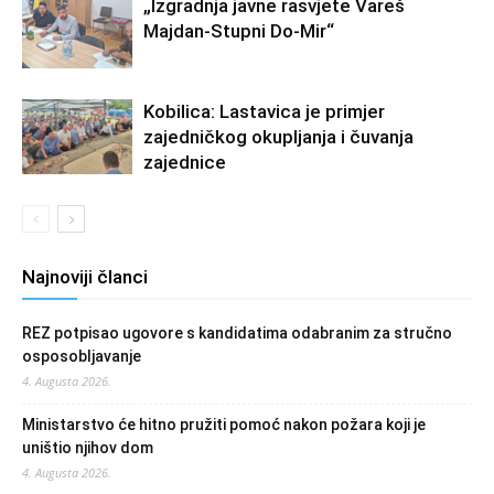
„Izgradnja javne rasvjete Vareš
Majdan-Stupni Do-Mir“
Kobilica: Lastavica je primjer
zajedničkog okupljanja i čuvanja
zajednice
Najnoviji članci
REZ potpisao ugovore s kandidatima odabranim za stručno
osposobljavanje
4. Augusta 2026.
Ministarstvo će hitno pružiti pomoć nakon požara koji je
uništio njihov dom
4. Augusta 2026.