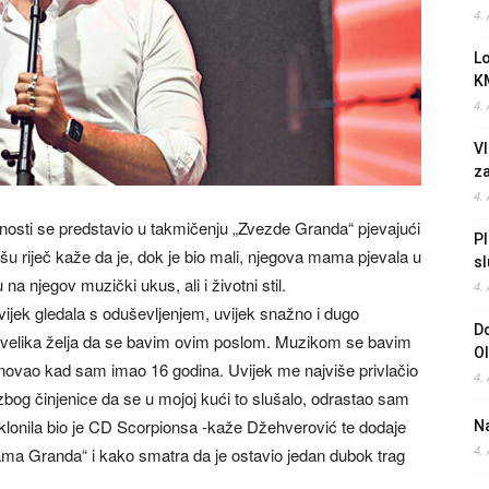
4.
L
K
4.
Vl
z
4.
nosti se predstavio u takmičenju „Zvezde Granda“ pjevajući
Pl
u riječ kaže da je, dok je bio mali, njegova mama pjevala u
sl
a njegov muzički ukus, ali i životni stil.
4.
 uvijek gledala s oduševljenjem, uvijek snažno i dugo
Do
oja velika želja da se bavim ovim poslom. Muzikom se bavim
O
novao kad sam imao 16 godina. Uvijek me najviše privlačio
4.
i zbog činjenice da se u mojoj kući to slušalo, odrastao sam
klonila bio je CD Scorpionsa -kaže Džehverović te dodaje
Na
4.
ma Granda“ i kako smatra da je ostavio jedan dubok trag