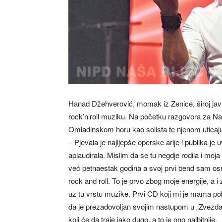
Hanad Džehverović, momak iz Zenice, široj jav
rock’n’roll muziku. Na početku razgovora za Naš
Omladinskom horu kao solista te njenom uticaju n
– Pjevala je najljepše operske arije i publika je
aplaudirala. Mislim da se tu negdje rodila i m
već petnaestak godina a svoj prvi bend sam os
rock and roll. To je prvo zbog moje energije, a 
uz tu vrstu muzike. Prvi CD koji mi je mama po
da je prezadovoljan svojim nastupom u „Zvezda
koji će da traje jako dugo, a to je ono najbitnije.