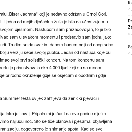
Ru
4.
valu „Biser Jadrana“ koji je nedavno održan u Crnoj Gori.
l, i jedna od mojih dječačkih želja je bila da učestvujem u
Pr
Z
 svojom pjesmom. Nastupom sam prezadovoljan, to je bilo
4.
Uživao sam u svakom momentu i predstavio sam jednu jako
 ljudi. Trudim se da svakim danom budem bolji od onog sebe
S
 bolju verziju sebe svojoj publici. Jedan od nastupa koje ću
4.
am imao svoj prvi solistički koncert. Na tom koncertu sam
rtu je prisustvovalo oko 4.000 ljudi koji su sa mnom
moje prirodno okruženje gdje se osjećam slobodnim i gdje
Summer festa uvijek zahtijeva da zenički pjevači i
ja tako je i ovaj. Pripala mi je čast da ove godine dijelim
ravimo najluđu noć. Što se tiče planova i pjesama, objavljena
ekranizaciju, dogovoreno je snimanje spota. Kad se sve