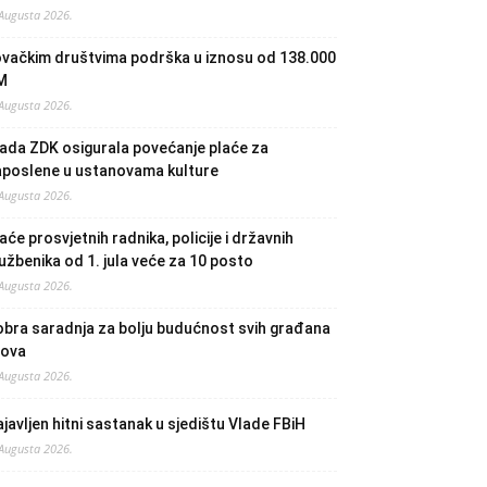
 Augusta 2026.
ovačkim društvima podrška u iznosu od 138.000
M
 Augusta 2026.
ada ZDK osigurala povećanje plaće za
aposlene u ustanovama kulture
 Augusta 2026.
aće prosvjetnih radnika, policije i državnih
užbenika od 1. jula veće za 10 posto
 Augusta 2026.
bra saradnja za bolju budućnost svih građana
lova
 Augusta 2026.
javljen hitni sastanak u sjedištu Vlade FBiH
 Augusta 2026.