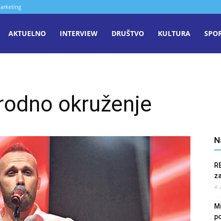
arketing
aša
AKTUELNO
INTERVIEW
DRUŠTVO
KULTURA
SPO
iječ
irodno okruženje
enica
N
R
z
4.
Mi
po