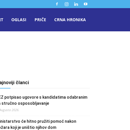
RT
OGLASI
PRIČE
CRNA HRONIKA
ajnoviji članci
EZ potpisao ugovore s kandidatima odabranim
a stručno osposobljavanje
 Augusta 2026.
nistarstvo će hitno pružiti pomoć nakon
žara koji je uništio njihov dom