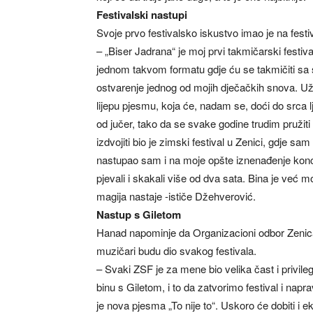
Festivalski nastupi
Svoje prvo festivalsko iskustvo imao je na festi
– „Biser Jadrana“ je moj prvi takmičarski festiva
jednom takvom formatu gdje ću se takmičiti sa
ostvarenje jednog od mojih dječačkih snova. 
lijepu pjesmu, koja će, nadam se, doći do srca
od jučer, tako da se svake godine trudim pružiti
izdvojiti bio je zimski festival u Zenici, gdje s
nastupao sam i na moje opšte iznenađenje konce
pjevali i skakali više od dva sata. Bina je već 
magija nastaje -ističe Džehverović.
Nastup s Giletom
Hanad napominje da Organizacioni odbor Zenica 
muzičari budu dio svakog festivala.
– Svaki ZSF je za mene bio velika čast i privilegi
binu s Giletom, i to da zatvorimo festival i nap
je nova pjesma „To nije to“. Uskoro će dobiti i 