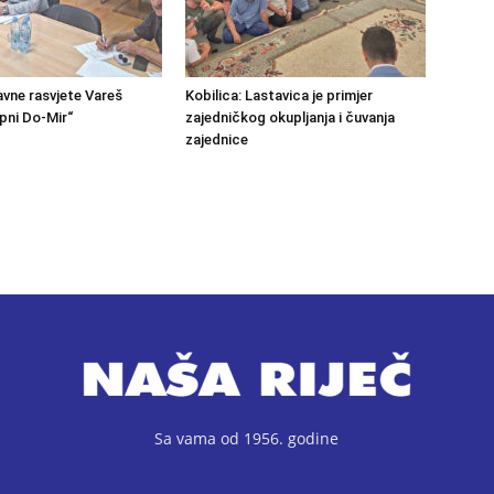
avne rasvjete Vareš
Kobilica: Lastavica je primjer
pni Do-Mir“
zajedničkog okupljanja i čuvanja
zajednice
Sa vama od 1956. godine