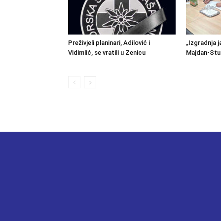
Preživjeli planinari, Adilović i
„Izgradnja j
Vidimlić, se vratili u Zenicu
Majdan-Stu