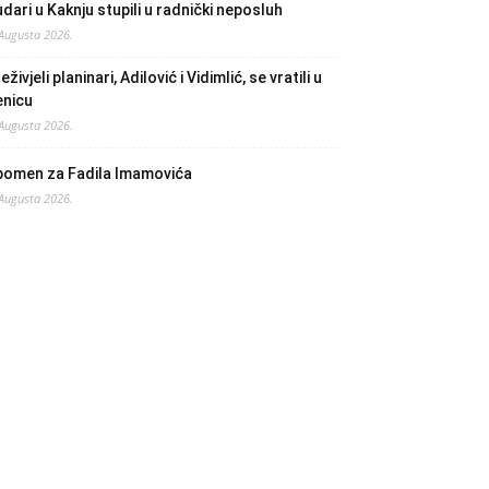
dari u Kaknju stupili u radnički neposluh
 Augusta 2026.
eživjeli planinari, Adilović i Vidimlić, se vratili u
enicu
 Augusta 2026.
pomen za Fadila Imamovića
 Augusta 2026.