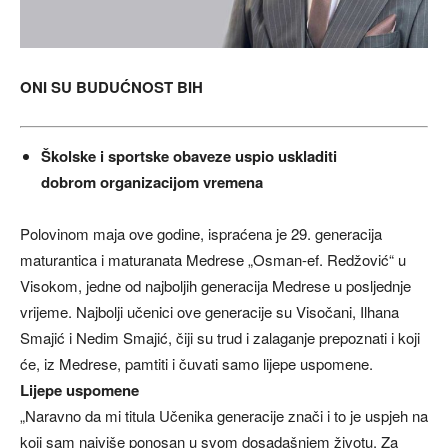
ONI SU BUDUĆNOST BIH
Školske i sportske obaveze uspio uskladiti
dobrom organizacijom vremena
Polovinom maja ove godine, ispraćena je 29. generacija
maturantica i maturanata Medrese „Osman-ef. Redžović“ u
Visokom, jedne od najboljih generacija Medrese u posljednje
vrijeme. Najbolji učenici ove generacije su Visočani, Ilhana
Smajić i Nedim Smajić, čiji su trud i zalaganje prepoznati i koji
će, iz Medrese, pamtiti i čuvati samo lijepe uspomene.
Lijepe uspomene
„Naravno da mi titula Učenika generacije znači i to je uspjeh na
koji sam najviše ponosan u svom dosadašnjem životu. Za