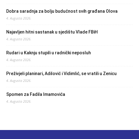
Dobra saradnja za bolju budućnost svih građana Olova
4. Augusta 2026.
Najavljen hitni sastanak u sjedištu Vlade FBiH
4. Augusta 2026.
Rudari u Kaknju stupili u radnički neposluh
4. Augusta 2026.
Preživjeli planinari, Adilović i Vidimlić, se vratili u Zenicu
4. Augusta 2026.
Spomen za Fadila Imamovića
4. Augusta 2026.