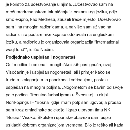
je koristio za učestvovanje u njima. „Učestvovao sam na
međumedresanskom takmičenju iz bosanskog jezika, gdje
smo ekipno, kao Medresa, zauzeli treće mjesto. Učestvovao
sam i na mnogim radionicama, a najviše sam uživao na
radionici za poduzetnike koja se održavala na engleskom
jeziku, a radionicu je organizovala organizacija “International
waqf fund”“, ističe Nedim.
Podjednako uspješan i nogometaš
Osim odličnih ocjena i mnogih školskih postignuća, ovaj
Visočanin je i uspješan nogometaš, ali i primjer kako se
trudom, zalaganjem, a ponekada i odricanjem, postaje
uspješan na mnogim poljima. „Nogometom se bavim od svoje
pete godine. Trenutno fudbal igram u Švedskoj, u ekipi
Norrköpings IF “Bosna” gdje imam potpisan ugovor, a prošao
sam kroz omladinske selekcije i igrao u prvom timu NK
“Bosna” Visoko. Školske i sportske obaveze sam uspio
uskladiti dobrom organizacijom vremena. Bilo je teško ali kada