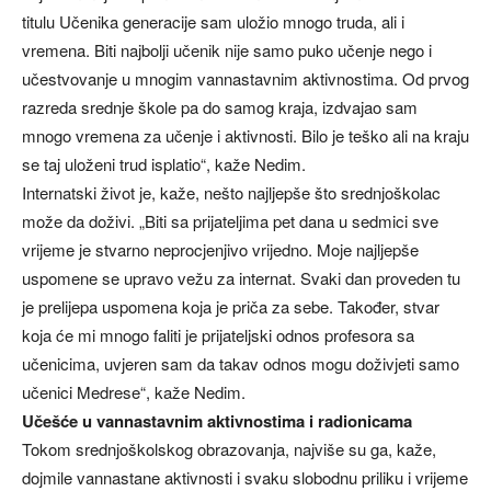
titulu Učenika generacije sam uložio mnogo truda, ali i
vremena. Biti najbolji učenik nije samo puko učenje nego i
učestvovanje u mnogim vannastavnim aktivnostima. Od prvog
razreda srednje škole pa do samog kraja, izdvajao sam
mnogo vremena za učenje i aktivnosti. Bilo je teško ali na kraju
se taj uloženi trud isplatio“, kaže Nedim.
Internatski život je, kaže, nešto najljepše što srednjoškolac
može da doživi. „Biti sa prijateljima pet dana u sedmici sve
vrijeme je stvarno neprocjenjivo vrijedno. Moje najljepše
uspomene se upravo vežu za internat. Svaki dan proveden tu
je prelijepa uspomena koja je priča za sebe. Također, stvar
koja će mi mnogo faliti je prijateljski odnos profesora sa
učenicima, uvjeren sam da takav odnos mogu doživjeti samo
učenici Medrese“, kaže Nedim.
Učešće u vannastavnim aktivnostima i radionicama
Tokom srednjoškolskog obrazovanja, najviše su ga, kaže,
dojmile vannastane aktivnosti i svaku slobodnu priliku i vrijeme