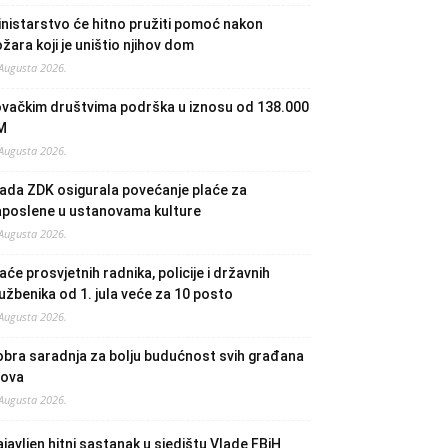
nistarstvo će hitno pružiti pomoć nakon
žara koji je uništio njihov dom
 Augusta 2026.
ovačkim društvima podrška u iznosu od 138.000
M
 Augusta 2026.
ada ZDK osigurala povećanje plaće za
aposlene u ustanovama kulture
 Augusta 2026.
aće prosvjetnih radnika, policije i državnih
užbenika od 1. jula veće za 10 posto
 Augusta 2026.
bra saradnja za bolju budućnost svih građana
lova
 Augusta 2026.
javljen hitni sastanak u sjedištu Vlade FBiH