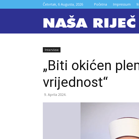
Četvrtak, 6 Augusta, 2026
Početna
Impressum
M
N
r
Interview
„Biti okićen pl
Z
vrijednost“
9. Aprila 2024.