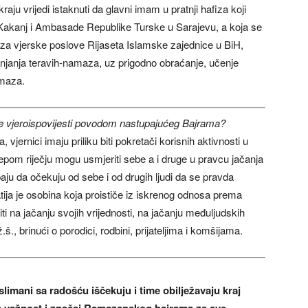
aju vrijedi istaknuti da glavni imam u pratnji hafiza koji
 Kakanj i Ambasade Republike Turske u Sarajevu, a koja se
 za vjerske poslove Rijaseta Islamske zajednice u BiH,
njanja teravih-namaza, uz prigodno obraćanje, učenje
amaza.
ske vjeroispovijesti povodom nastupajućeg Bajrama?
jernici imaju priliku biti pokretači korisnih aktivnosti u
Lijepom riječju mogu usmjeriti sebe a i druge u pravcu jačanja
aju da očekuju od sebe i od drugih ljudi da se pravda
tija je osobina koja proističe iz iskrenog odnosa prema
iti na jačanju svojih vrijednosti, na jačanju međuljudskih
., brinući o porodici, rodbini, prijateljima i komšijama.
imani sa radošću iščekuju i time obilježavaju kraj