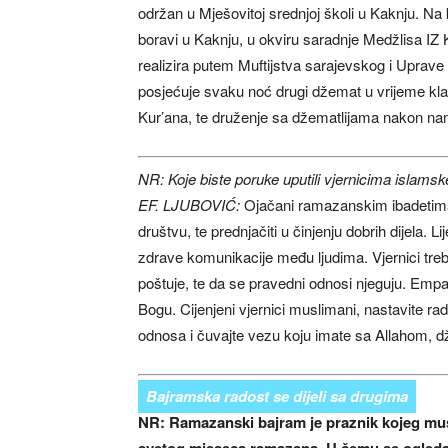
održan u Mješovitoj srednjoj školi u Kaknju. Na kr
boravi u Kaknju, u okviru saradnje Medžlisa IZ
realizira putem Muftijstva sarajevskog i Uprave
posjećuje svaku noć drugi džemat u vrijeme kla
Kur’ana, te druženje sa džematlijama nakon n
NR: Koje biste poruke uputili vjernicima islam
EF. LJUBOVIĆ:
Ojačani ramazanskim ibadetima, v
društvu, te prednjačiti u činjenju dobrih dijela. 
zdrave komunikacije među ljudima. Vjernici treb
poštuje, te da se pravedni odnosi njeguju. Empa
Bogu. Cijenjeni vjernici muslimani, nastavite rad
odnosa i čuvajte vezu koju imate sa Allahom, dž.š
Bajramska radost se dijeli sa drugima
NR: Ramazanski bajram je praznik kojeg musl