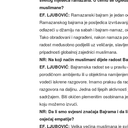
svetog mjeseca ramazana. U čemu se ogleda
muslimane?
EF. LJUBOVIĆ:
Ramazanski bajram je jedan o
Ramazanskog bajrama je posljedica izvršavanja
odlazeći u džamiju na sabah i bajram-namaz, 
Tako obradovani i nagrađeni, nakon namaza posjeć
radost međusobno podijelili uz veličanje, slavljen
pripadnosti globalnoj zajednici muslimana.
NR: Na koji način muslimani dijele radost 
EF. LJUBOVIĆ
: Bajramska radost se u pravilu 
porodičnom ambijentu ili u objektima namijenjeni
vodeći iskrene razgovore. Imamo praksu da rado
razgovora na daljinu. Jedna od lijepih aktivnost
sadržajem. Biti okićen plemenitim osobinama je
koju možemo izvući.
NR: Da li smo svjesni značaja Bajrama i da l
osjećaj empatije?
EF. LJUBOVIĆ:
Velika većina muslimana je sv