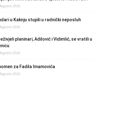
 Augusta 2026.
dari u Kaknju stupili u radnički neposluh
 Augusta 2026.
eživjeli planinari, Adilović i Vidimlić, se vratili u
enicu
 Augusta 2026.
pomen za Fadila Imamovića
 Augusta 2026.