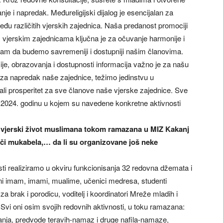
nje i napredak. Međureligijski dijalog je esencijalan za
đu različitih vjerskih zajednica. Naša predanost promociji
im vjerskim zajednicama ključna je za očuvanje harmonije i
am da budemo savremeniji i dostupniji našim članovima.
ije, obrazovanja i dostupnosti informacija važno je za našu
 za napredak naše zajednice, težimo jedinstvu u
ali prosperitet za sve članove naše vjerske zajednice. Sve
 2024. godinu u kojem su navedene konkretne aktivnosti
n vjerski život muslimana tokom ramazana u MIZ Kakanj
uči mukabela,… da li su organizovane još neke
 realiziramo u okviru funkcionisanja 32 redovna džemata i
vni imam, imami, mualime, učenici medresa, studenti
 za brak i porodicu, voditelj i koordinatori Mreže mladih i
. Svi oni osim svojih redovnih aktivnosti, u toku ramazana:
anja, predvode teravih-namaz i druge nafila-namaze,