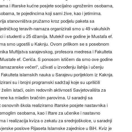
jama i iftarske kućne posjete socijalno ugroženim osobama,
obama, te pojedincima koji sami žive, kao i jetimima.
ija stanovništva pružamo kroz podjelu paketa sa
edničkog teravih-namaza organizirali smo u 49 vakufskih
 i studenti u 25 džamija. Mutekif ove godine je Mustafa ef.
ma smo ugostili u Kaknju. Ovom prilikom se s posebnom
nika Muftijstva sarajevskog, profesora medresa i Fakulteta
. Mustafe ef. Cerića. S ponosom ističem da smo ove godine
Ramazanske večeri“, uživati u izvođenju ilahija i učenju
Fakulteta islamskih nauka u Sarajevu porijeklom iz Kaknja.
rani su i brojni programski sadržaji koje su upriličili
elim istaći, osim redovnih aktivnosti Savjetovališta za
jerene ka mladim bračnim parovima. U saradnji sa
st osnovnih škola realiziramo iftarske posjete nastavnika i
nemoglim osobama, kao i iftare za učenike i nastavno
ema i realizacija kviza o zekatu za srednjoškolce, u saradnji
jerske poslove Rijaseta Islamske zajednice u BiH. Kviz je