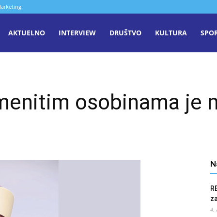
arketing
aša
AKTUELNO
INTERVIEW
DRUŠTVO
KULTURA
SPO
iječ
emenitim osobinama je n
enica
N
R
z
4.