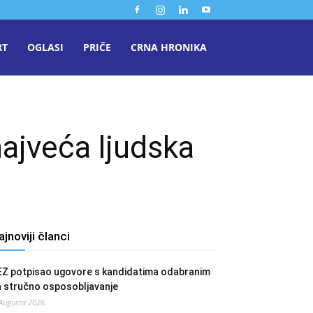
RT
OGLASI
PRIČE
CRNA HRONIKA
ajveća ljudska
ajnoviji članci
EZ potpisao ugovore s kandidatima odabranim
a stručno osposobljavanje
 Augusta 2026.