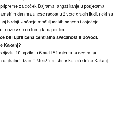
e pripreme za doček Bajrama, angažiranje u posjetama
bajramskim danima unese radost u živote drugih ljudi, neki su
noj tvrdnji. Jačanje međuljudskih odnosa i osjećaja
se može više na tom planu postići.
će biti upriličena centralna svečanost u povodu
-e Kakanj?
rijedu, 10. aprila, u 6 sati i 51 minutu, a centralna
i, centralnoj džamiji Medžlisa Islamske zajednice Kakanj.