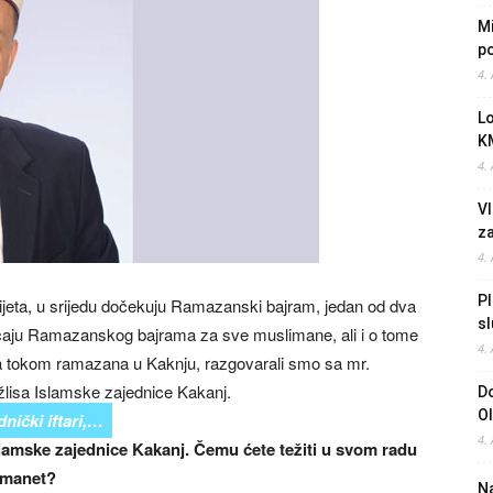
Mi
po
4.
L
K
4.
Vl
z
4.
Pl
vijeta, u srijedu dočekuju Ramazanski bajram, jedan od dva
sl
ačaju Ramazanskog bajrama za sve muslimane, ali i o tome
4.
na tokom ramazana u Kaknju, razgovarali smo sa mr.
isa Islamske zajednice Kakanj.
Do
O
nički iftari,…
4.
amske zajednice Kakanj. Čemu ćete težiti u svom radu
 emanet?
Na