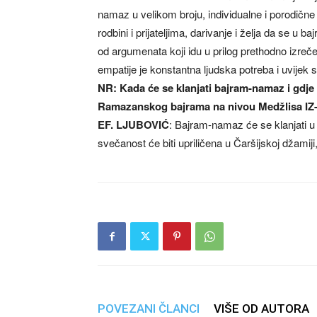
namaz u velikom broju, individualne i porodičn
rodbini i prijateljima, darivanje i želja da se u 
od argumenata koji idu u prilog prethodno izreče
empatije je konstantna ljudska potreba i uvijek 
NR: Kada će se klanjati bajram-namaz i gdje 
Ramazanskog bajrama na nivou Medžlisa IZ
EF. LJUBOVIĆ
: Bajram-namaz će se klanjati u s
svečanost će biti upriličena u Čaršijskoj džamij
POVEZANI ČLANCI
VIŠE OD AUTORA