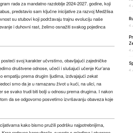
ram rada za mandatno razdoblje 2024-2027. godine, koji
4.
rabus, predstavio sam ključne inicijative za razvoj Medžlisa
nost su stubovi koji podržavaju trajnu evoluciju naše
Ru
4.
evanje i duhovni rast, želimo osnažiti svakog pojedinca
Pr
Z
4.
posteći svoj karakter učvrstimo, obavljajući zajedničke
S
jedimo društvene odnose, učeći i slušajući učenje Kur’ana
4.
o empatiju prema drugim ljudima, izdvajajući zekat
jedoci smo da je u ramazanu život u kući, na ulici, na
 jer se svako trudi biti bolji u odnosu prema drugima. I nakon
jetom da se odgovorno posvetimo izvršavanju obaveza koje
cijativama kako bismo pružili podršku najpotrebnijima,
va. Kroz redovne konsultacije, susrete s mladima i otvorene