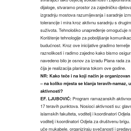
dijaloge, stvaramo prostor za zajedničko djelova
izgradnju mostova razumijevanja i saradnje izme
tolerancije i mira kroz aktivnu saradnju s drug
suživota. Tehnološko unapređenje omogućuje n
Korištenje tehnologije za poboljšanje komunikac
budućnost. Kroz ove inicijative gradimo temelje
raznolikosti i radimo zajedno kako bismo osigur
navedeno bilo je osnov za izradu Plana rada za
čija je realizacija planirana tokom ove godine.
NR: Kako teče i na koji način je organizova
– na koliko mjesta se klanja teravih-namaz, 
aktivnosti?
EF. LJUBOVIĆ:
Program ramazanskih aktivnosti
17 teravih punktova. Nosioci aktivnosti su: gla
islamskih fakulteta, voditelj i koordinatori Odjela
voditelj i koordinatori Odjela za društvenu brigu
uče mukabele, organiziraju svečanosti i predav