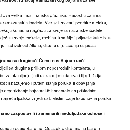
 važnost i značaj Ramazanskog bajrama za sve
d dva velika muslimanska praznika. Radost u danima
 ramazanskih ibadeta. Vjernici, svjesni podrške meleka,
očekuju konačnu nagradu za svoje ramazanske ibadete.
uju svoje roditelje, rodbinu, komšije i prijatelje kako bi tu
je i zahvalnost Allahu, dž.š, u cilju jačanja osjećaja
Bajrama sa drugima? Čemu nas Bajram uči?
dijeli sa drugima prilikom neposrednih kontakata, u
m za okupljanje ljudi uz razmjenu darova i lijepih želja
st iskazujemo i putem slanja poruka ili obavljanja
i je organiziranje bajramskih koncerata sa prikladnim
 najveća ljudska vrijednost. Mislim da je to osnovna poruka
i smo zaspostavili i zanemarili međuljudske odnose i
jesna značaja Bajrama. Odlazak u džamiju na bajram-