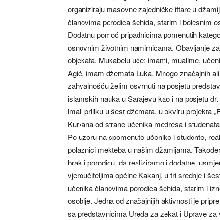
organiziraju masovne zajedničke iftare u džami
članovima porodica šehida, starim i bolesnim os
Dodatnu pomoć pripadnicima pomenutih kategor
osnovnim životnim namirnicama. Obavljanje zaj
objekata. Mukabelu uče: imami, mualime, učenici
Agić, imam džemata Luka. Mnogo značajnih ali
zahvalnošću želim osvrnuti na posjetu predstav
islamskih nauka u Sarajevu kao i na posjetu dr
imali priliku u šest džemata, u okviru projekta „
Kur›ana od strane učenika medresa i studenata 
Po uzoru na spomenute učenike i studente, realizi
polaznici mekteba u našim džamijama. Također ž
brak i porodicu, da realiziramo i dodatne, usm
vjeroučiteljima općine Kakanj, u tri srednje i še
učenika članovima porodica šehida, starim i iz
osoblje. Jedna od značajnijih aktivnosti je pripr
sa predstavnicima Ureda za zekat i Uprave za v