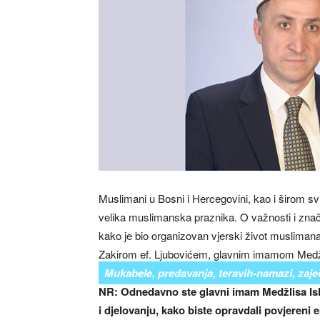
Muslimani u Bosni i Hercegovini, kao i širom s
velika muslimanska praznika. O važnosti i zn
kako je bio organizovan vjerski život muslima
Zakirom ef. Ljubovićem, glavnim imamom Medžl
Mukabele, predavanja, teravih-namazi, zajed
NR: Odnedavno ste glavni imam Medžlisa Isl
i djelovanju, kako biste opravdali povjereni