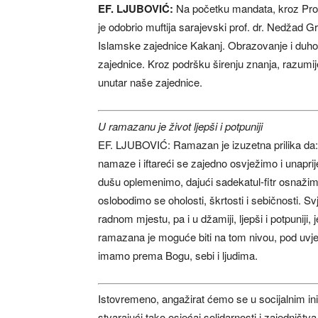
EF. LJUBOVIĆ:
Na početku mandata, kroz Prog
je odobrio muftija sarajevski prof. dr. Nedžad G
Islamske zajednice Kakanj. Obrazovanje i duhov
zajednice. Kroz podršku širenju znanja, razumij
unutar naše zajednice.
U ramazanu je život ljepši i potpuniji
EF. LJUBOVIĆ: Ramazan je izuzetna prilika da: 
namaze i iftareći se zajedno osvježimo i unapri
dušu oplemenimo, dajući sadekatul-fitr osnažim
oslobodimo se oholosti, škrtosti i sebičnosti. Sv
radnom mjestu, pa i u džamiji, ljepši i potpuniji,
ramazana je moguće biti na tom nivou, pod uv
imamo prema Bogu, sebi i ljudima.
Istovremeno, angažirat ćemo se u socijalnim ini
stvarajući tako osjećaj solidarnosti i zajedništ