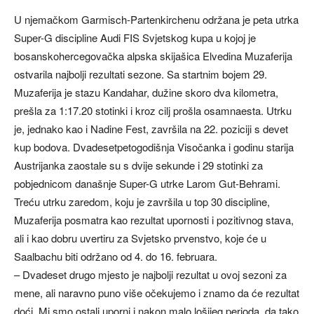
U njemačkom Garmisch-Partenkirchenu održana je peta utrka
Super-G discipline Audi FIS Svjetskog kupa u kojoj je
bosanskohercegovačka alpska skijašica Elvedina Muzaferija
ostvarila najbolji rezultati sezone. Sa startnim bojem 29.
Muzaferija je stazu Kandahar, dužine skoro dva kilometra,
prešla za 1:17.20 stotinki i kroz cilj prošla osamnaesta. Utrku
je, jednako kao i Nadine Fest, završila na 22. poziciji s devet
kup bodova. Dvadesetpetogodišnja Visočanka i godinu starija
Austrijanka zaostale su s dvije sekunde i 29 stotinki za
pobjednicom današnje Super-G utrke Larom Gut-Behrami.
Treću utrku zaredom, koju je završila u top 30 discipline,
Muzaferija posmatra kao rezultat upornosti i pozitivnog stava,
ali i kao dobru uvertiru za Svjetsko prvenstvo, koje će u
Saalbachu biti održano od 4. do 16. februara.
– Dvadeset drugo mjesto je najbolji rezultat u ovoj sezoni za
mene, ali naravno puno više očekujemo i znamo da će rezultat
doći. Mi smo ostali uporni i nakon malo lošijeg perioda, da tako