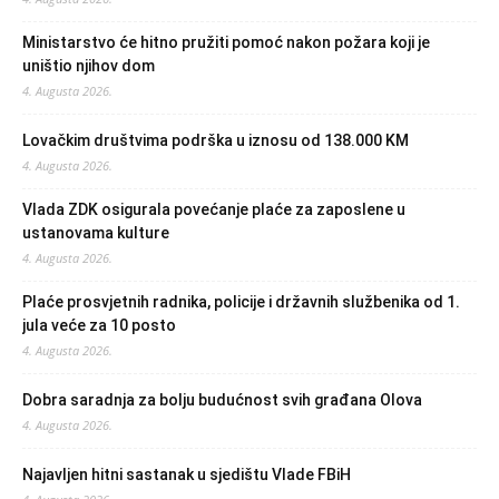
Ministarstvo će hitno pružiti pomoć nakon požara koji je
uništio njihov dom
4. Augusta 2026.
Lovačkim društvima podrška u iznosu od 138.000 KM
4. Augusta 2026.
Vlada ZDK osigurala povećanje plaće za zaposlene u
ustanovama kulture
4. Augusta 2026.
Plaće prosvjetnih radnika, policije i državnih službenika od 1.
jula veće za 10 posto
4. Augusta 2026.
Dobra saradnja za bolju budućnost svih građana Olova
4. Augusta 2026.
Najavljen hitni sastanak u sjedištu Vlade FBiH