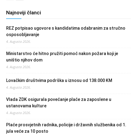
Najnoviji članci
REZ potpisao ugovore s kandidatima odabranim za stručno
osposobljavanje
4. Augusta 2026.
Ministarstvo će hitno pružiti pomoć nakon požara koji je
uništio njihov dom
4. Augusta 2026.
Lovačkim društvima podrška u iznosu od 138.000 KM
4. Augusta 2026.
Vlada ZDK osigurala povećanje plaće za zaposlene u
ustanovama kulture
4. Augusta 2026.
Plaće prosvjetnih radnika, policije i državnih službenika od 1.
jula veće za 10 posto