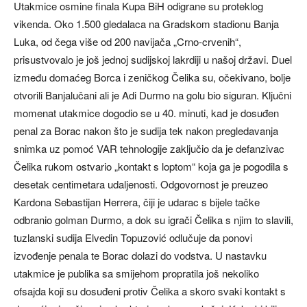
Utakmice osmine finala Kupa BiH odigrane su proteklog
vikenda. Oko 1.500 gledalaca na Gradskom stadionu Banja
Luka, od čega više od 200 navijača „Crno-crvenih“,
prisustvovalo je još jednoj sudijskoj lakrdiji u našoj državi. Duel
između domaćeg Borca i zeničkog Čelika su, očekivano, bolje
otvorili Banjalučani ali je Adi Durmo na golu bio siguran. Ključni
momenat utakmice dogodio se u 40. minuti, kad je dosuđen
penal za Borac nakon što je sudija tek nakon pregledavanja
snimka uz pomoć VAR tehnologije zaključio da je defanzivac
Čelika rukom ostvario „kontakt s loptom“ koja ga je pogodila s
desetak centimetara udaljenosti. Odgovornost je preuzeo
Kardona Sebastijan Herrera, čiji je udarac s bijele tačke
odbranio golman Durmo, a dok su igrači Čelika s njim to slavili,
tuzlanski sudija Elvedin Topuzović odlučuje da ponovi
izvođenje penala te Borac dolazi do vodstva. U nastavku
utakmice je publika sa smijehom propratila još nekoliko
ofsajda koji su dosuđeni protiv Čelika a skoro svaki kontakt s