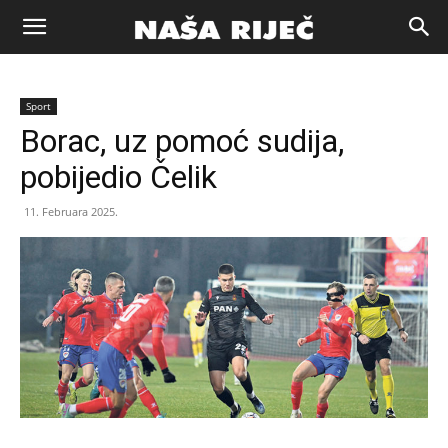
Naša
Sport
riječ
Borac, uz pomoć sudija,
pobijedio Čelik
Zenica
11. Februara 2025.