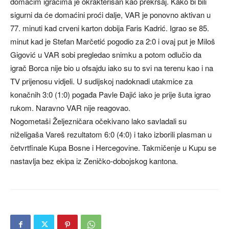
domaćim igračima je okrakterisan kao prekršaj. Kako bi bili
sigurni da će domaćini proći dalje, VAR je ponovno aktivan u
77. minuti kad crveni karton dobija Faris Kadrić. Igrao se 85.
minut kad je Stefan Marčetić pogodio za 2:0 i ovaj put je Miloš
Gigović u VAR sobi pregledao snimku a potom odlučio da
igrač Borca nije bio u ofsajdu iako su to svi na terenu kao i na
TV prijenosu vidjeli. U sudijskoj nadoknadi utakmice za
konačnih 3:0 (1:0) pogađa Pavle Đajić iako je prije šuta igrao
rukom. Naravno VAR nije reagovao.
Nogometaši Željezničara očekivano lako savladali su
niželigaša Vareš rezultatom 6:0 (4:0) i tako izborili plasman u
četvrtfinale Kupa Bosne i Hercegovine. Takmičenje u Kupu se
nastavlja bez ekipa iz Zeničko-dobojskog kantona.