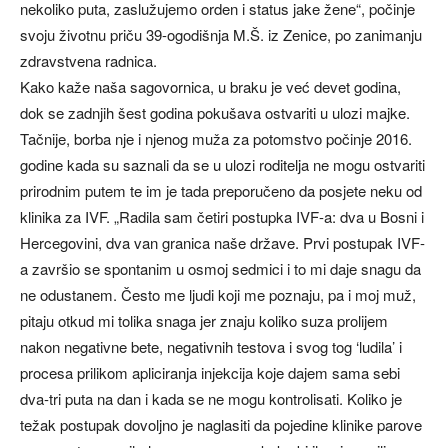
nekoliko puta, zaslužujemo orden i status jake žene“, počinje
svoju životnu priču 39-ogodišnja M.Š. iz Zenice, po zanimanju
zdravstvena radnica.
Kako kaže naša sagovornica, u braku je već devet godina,
dok se zadnjih šest godina pokušava ostvariti u ulozi majke.
Tačnije, borba nje i njenog muža za potomstvo počinje 2016.
godine kada su saznali da se u ulozi roditelja ne mogu ostvariti
prirodnim putem te im je tada preporučeno da posjete neku od
klinika za IVF. „Radila sam četiri postupka IVF-a: dva u Bosni i
Hercegovini, dva van granica naše države. Prvi postupak IVF-
a završio se spontanim u osmoj sedmici i to mi daje snagu da
ne odustanem. Često me ljudi koji me poznaju, pa i moj muž,
pitaju otkud mi tolika snaga jer znaju koliko suza prolijem
nakon negativne bete, negativnih testova i svog tog ‘ludila’ i
procesa prilikom apliciranja injekcija koje dajem sama sebi
dva-tri puta na dan i kada se ne mogu kontrolisati. Koliko je
težak postupak dovoljno je naglasiti da pojedine klinike parove