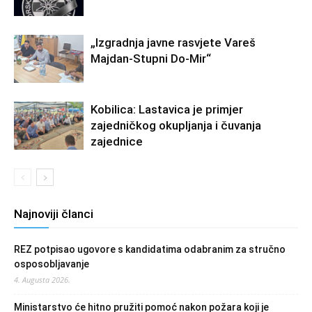
„Izgradnja javne rasvjete Vareš
Majdan-Stupni Do-Mir“
Kobilica: Lastavica je primjer
zajedničkog okupljanja i čuvanja
zajednice
Najnoviji članci
REZ potpisao ugovore s kandidatima odabranim za stručno
osposobljavanje
4. Augusta 2026.
Ministarstvo će hitno pružiti pomoć nakon požara koji je