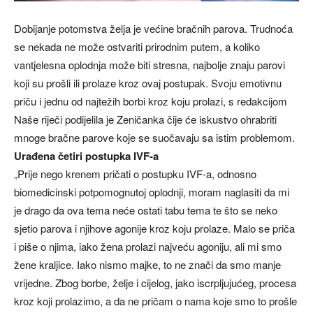
Dobijanje potomstva želja je većine bračnih parova. Trudnoća
se nekada ne može ostvariti prirodnim putem, a koliko
vantjelesna oplodnja može biti stresna, najbolje znaju parovi
koji su prošli ili prolaze kroz ovaj postupak. Svoju emotivnu
priču i jednu od najtežih borbi kroz koju prolazi, s redakcijom
Naše riječi podijelila je Zeničanka čije će iskustvo ohrabriti
mnoge bračne parove koje se suočavaju sa istim problemom.
Urađena četiri postupka IVF-a
„Prije nego krenem pričati o postupku IVF-a, odnosno
biomedicinski potpomognutoj oplodnji, moram naglasiti da mi
je drago da ova tema neće ostati tabu tema te što se neko
sjetio parova i njihove agonije kroz koju prolaze. Malo se priča
i piše o njima, iako žena prolazi najveću agoniju, ali mi smo
žene kraljice. Iako nismo majke, to ne znači da smo manje
vrijedne. Zbog borbe, želje i cijelog, jako iscrpljujućeg, procesa
kroz koji prolazimo, a da ne pričam o nama koje smo to prošle