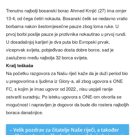
Trenutno najbolji bosanski borac Ahmed Krnjić (27) ima omjer
13-4, od čega četiri nokauta. Bosanski čelik se nedavno vratio
borbama nakon šestomjesečne pauze zbog loma ruke. U
prvoj borbi poslije pauze je protivnika nokautirao u prvoj rundi.
U dosadašnjoj karijeri je dva puta bio Evropski prvak,
viceprvak svijeta, pobjeđivao dosta dobre borce, sad je
zasluženo među najbolja 32 borca svijeta.
Kralj teškaša
Na početku razgovora za Našu riječ kaže da je duži period bio
u pregovorima s ljudima iz Glory-a, ali zbog ugovora s ONE
FC, s kojim je imao ugovor od 2022., nisu uspjeli ranije
ostvariti suradnju. Po isteku ugovora s ONE-om otvorila se
mogućnost i napravljen je dogovor da bude dio rostera najboljih
boraca današnjice.
– Velik pozdrav za čitatelje Naše riječi, a također