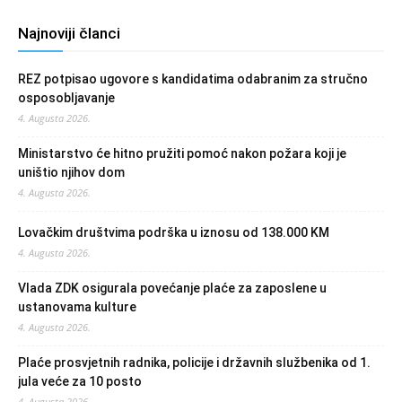
Najnoviji članci
REZ potpisao ugovore s kandidatima odabranim za stručno
osposobljavanje
4. Augusta 2026.
Ministarstvo će hitno pružiti pomoć nakon požara koji je
uništio njihov dom
4. Augusta 2026.
Lovačkim društvima podrška u iznosu od 138.000 KM
4. Augusta 2026.
Vlada ZDK osigurala povećanje plaće za zaposlene u
ustanovama kulture
4. Augusta 2026.
Plaće prosvjetnih radnika, policije i državnih službenika od 1.
jula veće za 10 posto
4. Augusta 2026.