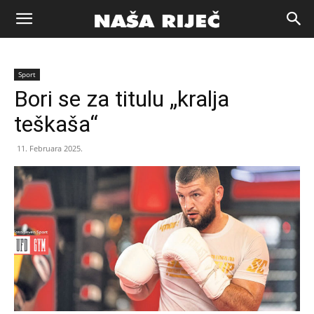
Naša
Sport
riječ
Bori se za titulu „kralja
teškaša“
Zenica
11. Februara 2025.