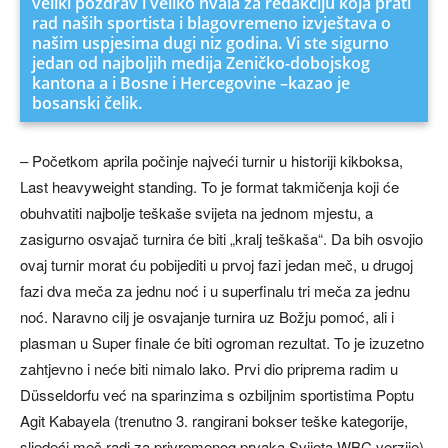
veliki pozdrav i veliko hvala za redakciju koja prati
rad naših sportista i blagovremeno izvještava o
našim uspjesima dugi niz godina. Vi ste sigurno
jedan od najboljih medija Zeničko-dobojskog
kantona a i Bosne i Hercegovine –kazao je
bosanski čelik.
– Početkom aprila počinje najveći turnir u historiji kikboksa,
Last heavyweight standing. To je format takmičenja koji će
obuhvatiti najbolje teškaše svijeta na jednom mjestu, a
zasigurno osvajač turnira će biti „kralj teškaša“. Da bih osvojio
ovaj turnir morat ću pobijediti u prvoj fazi jedan meč, u drugoj
fazi dva meča za jednu noć i u superfinalu tri meča za jednu
noć. Naravno cilj je osvajanje turnira uz Božju pomoć, ali i
plasman u Super finale će biti ogroman rezultat. To je izuzetno
zahtjevno i neće biti nimalo lako. Prvi dio priprema radim u
Düsseldorfu već na sparinzima s ozbiljnim sportistima Poptu
Agit Kabayela (trenutno 3. rangirani bokser teške kategorije,
sljedeći meč radi za privremenog prvaka Svijeta WBC verzije),