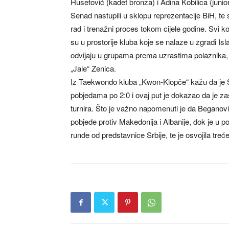
Husetović (kadet bronza) i Adina Kobilica (junio
Senad nastupili u sklopu reprezentacije BiH, te s
rad i trenažni proces tokom cijele godine. Svi ko
su u prostorije kluba koje se nalaze u zgradi I
odvijaju u grupama prema uzrastima polaznika,
„Jale“ Zenica.
Iz Taekwondo kluba „Kwon-Klopče“ kažu da je S
pobjedama po 2:0 i ovaj put je dokazao da je za
turnira. Što je važno napomenuti je da Beganovi
pobjede protiv Makedonija i Albanije, dok je u 
runde od predstavnice Srbije, te je osvojila treć