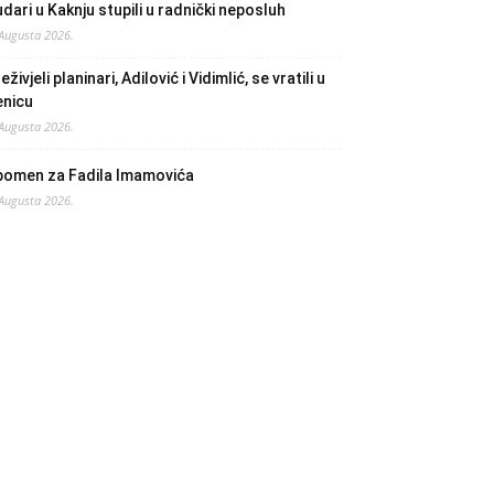
dari u Kaknju stupili u radnički neposluh
 Augusta 2026.
eživjeli planinari, Adilović i Vidimlić, se vratili u
enicu
 Augusta 2026.
pomen za Fadila Imamovića
 Augusta 2026.