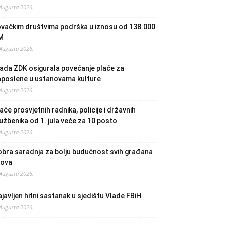
 Augusta 2026.
ovačkim društvima podrška u iznosu od 138.000
M
 Augusta 2026.
ada ZDK osigurala povećanje plaće za
aposlene u ustanovama kulture
 Augusta 2026.
aće prosvjetnih radnika, policije i državnih
užbenika od 1. jula veće za 10 posto
 Augusta 2026.
bra saradnja za bolju budućnost svih građana
lova
 Augusta 2026.
javljen hitni sastanak u sjedištu Vlade FBiH
 Augusta 2026.