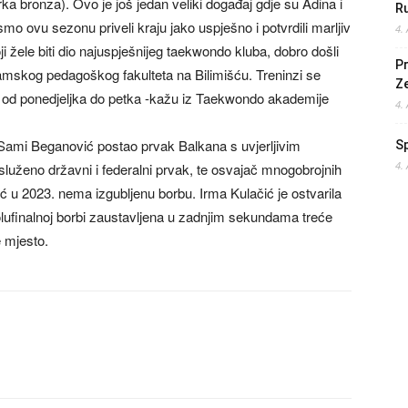
rka bronza). Ovo je još jedan veliki događaj gdje su Adina i
Ru
mo ovu sezonu priveli kraju jako uspješno i potvrdili marljiv
4.
ji žele biti dio najuspješnijeg taekwondo kluba, dobro došli
Pr
slamskog pedagoškog fakulteta na Bilimišću. Treninzi se
Z
 od ponedjeljka do petka -kažu iz Taekwondo akademije
4.
ami Beganović postao prvak Balkana s uvjerljivim
S
4.
služeno državni i federalni prvak, te osvajač mnogobrojnih
ć u 2023. nema izgubljenu borbu. Irma Kulačić je ostvarila
polufinalnoj borbi zaustavljena u zadnjim sekundama treće
e mjesto.