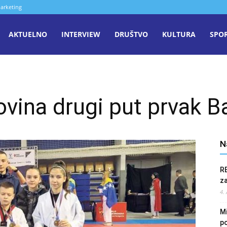
arketing
aša
AKTUELNO
INTERVIEW
DRUŠTVO
KULTURA
SPO
iječ
vina drugi put prvak B
enica
N
R
z
4.
Mi
po