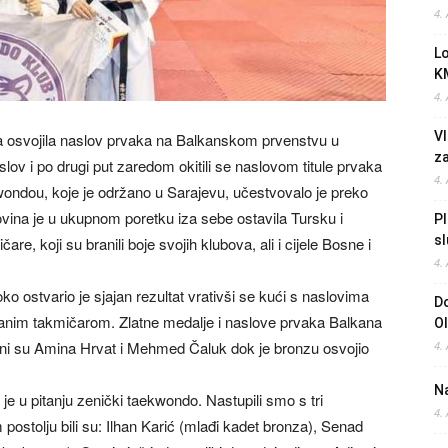
4.
L
K
4.
Vl
a osvojila naslov prvaka na Balkanskom prvenstvu u
z
aslov i po drugi put zaredom okitili se naslovom titule prvaka
4.
ndou, koje je održano u Sarajevu, učestvovalo je preko
vina je u ukupnom poretku iza sebe ostavila Tursku i
Pl
sl
e, koji su branili boje svojih klubova, ali i cijele Bosne i
4.
ostvario je sjajan rezultat vrativši se kući s naslovima
Do
ranim takmičarom. Zlatne medalje i naslove prvaka Balkana
O
rni su Amina Hrvat i Mehmed Čaluk dok je bronzu osvojio
4.
Na
 je u pitanju zenički taekwondo. Nastupili smo s tri
4.
 postolju bili su: Ilhan Karić (mlađi kadet bronza), Senad