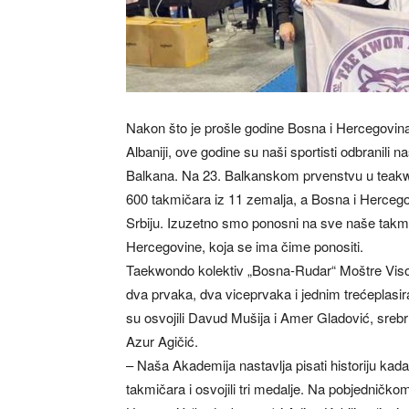
Nakon što je prošle godine Bosna i Hercegovin
Albaniji, ove godine su naši sportisti odbranili n
Balkana. Na 23. Balkanskom prvenstvu u teakwo
600 takmičara iz 11 zemalja, a Bosna i Hercego
Srbiju. Izuzetno smo ponosni na sve naše takmičar
Hercegovine, koja se ima čime ponositi.
Taekwondo kolektiv „Bosna-Rudar“ Moštre Visoko 
dva prvaka, dva viceprvaka i jednim trećeplasi
su osvojili Davud Mušija i Amer Gladović, sreb
Azur Agičić.
– Naša Akademija nastavlja pisati historiju kada
takmičara i osvojili tri medalje. Na pobjedničkom