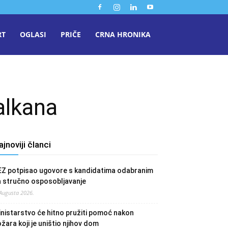
RT
OGLASI
PRIČE
CRNA HRONIKA
alkana
ajnoviji članci
EZ potpisao ugovore s kandidatima odabranim
a stručno osposobljavanje
 Augusta 2026.
nistarstvo će hitno pružiti pomoć nakon
žara koji je uništio njihov dom