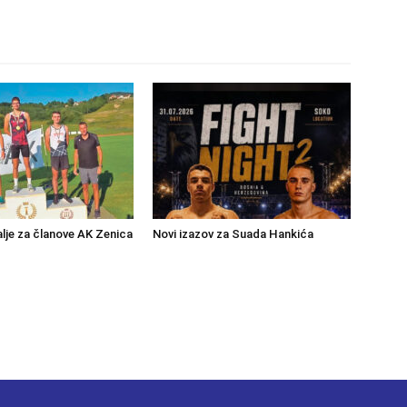
lje za članove AK Zenica
Novi izazov za Suada Hankića