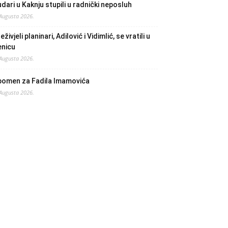
dari u Kaknju stupili u radnički neposluh
 Augusta 2026.
eživjeli planinari, Adilović i Vidimlić, se vratili u
enicu
 Augusta 2026.
pomen za Fadila Imamovića
 Augusta 2026.