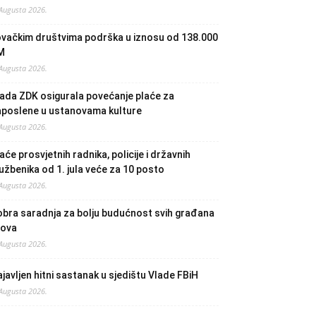
 Augusta 2026.
ovačkim društvima podrška u iznosu od 138.000
M
 Augusta 2026.
ada ZDK osigurala povećanje plaće za
aposlene u ustanovama kulture
 Augusta 2026.
aće prosvjetnih radnika, policije i državnih
užbenika od 1. jula veće za 10 posto
 Augusta 2026.
bra saradnja za bolju budućnost svih građana
lova
 Augusta 2026.
javljen hitni sastanak u sjedištu Vlade FBiH
 Augusta 2026.