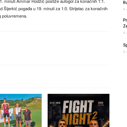
21. minuti Ammar Hodžić postiže autogol za konačnih 1:1.
Ru
 Šijerkić pogađa u 19. minuti za 1:0. Strijelac za konačnih
4.
og poluvremena.
Pr
Z
4.
S
4.