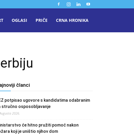
RT
OGLASI
PRIČE
CRNA HRONIKA
erbiju
ajnoviji članci
EZ potpisao ugovore s kandidatima odabranim
a stručno osposobljavanje
 Augusta 2026.
nistarstvo će hitno pružiti pomoć nakon
žara koji je uništio njihov dom