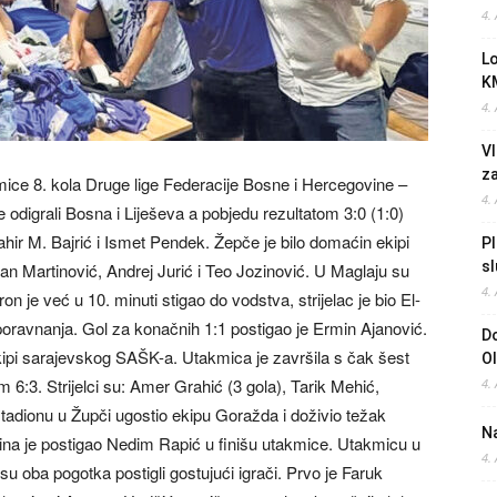
4.
L
K
4.
Vl
z
mice 8. kola Druge lige Federacije Bosne i Hercegovine –
4.
 odigrali Bosna i Liješeva a pobjedu rezultatom 3:0 (1:0)
Mahir M. Bajrić i Ismet Pendek. Žepče je bilo domaćin ekipi
Pl
sl
van Martinović, Andrej Jurić i Teo Jozinović. U Maglaju su
4.
n je već u 10. minuti stigao do vodstva, strijelac je bio El-
 poravnanja. Gol za konačnih 1:1 postigao je Ermin Ajanović.
Do
ipi sarajevskog SAŠK-a. Utakmica je završila s čak šest
O
 6:3. Strijelci su: Amer Grahić (3 gola), Tarik Mehić,
4.
tadionu u Župči ugostio ekipu Goražda i doživio težak
Na
ina je postigao Nedim Rapić u finišu utakmice. Utakmicu u
4.
 su oba pogotka postigli gostujući igrači. Prvo je Faruk