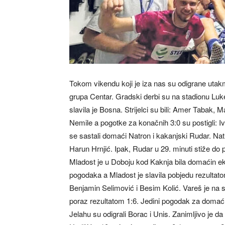
Tokom vikendu koji je iza nas su odigrane utak
grupa Centar. Gradski derbi su na stadionu Luke
slavila je Bosna. Strijelci su bili: Amer Tabak, 
Nemile a pogotke za konačnih 3:0 su postigli: I
se sastali domaći Natron i kakanjski Rudar. Natro
Harun Hrnjić. Ipak, Rudar u 29. minuti stiže do
Mladost je u Doboju kod Kaknja bila domaćin ek
pogodaka a Mladost je slavila pobjedu rezultatom
Benjamin Selimović i Besim Kolić. Vareš je na s
poraz rezultatom 1:6. Jedini pogodak za domać
Jelahu su odigrali Borac i Unis. Zanimljivo je da