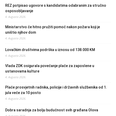
REZ potpisao ugovore s kandidatima odabranim za stručno
osposobljavanje
4. Augusta 2026.
Ministarstvo će hitno pružiti pomoć nakon požara koji je
uništio njihov dom
4. Augusta 2026.
Lovačkim društvima podrška u iznosu od 138.000 KM
4. Augusta 2026.
Vlada ZDK osigurala povećanje plaće za zaposlene u
ustanovama kulture
4. Augusta 2026.
Plaće prosvjetnih radnika, policije i državnih službenika od 1.
jula veće za 10 posto
4. Augusta 2026.
Dobra saradnja za bolju budućnost svih građana Olova
4. Augusta 2026.