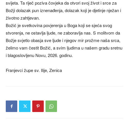
svijeta. Ta riječ poziva čovjeka da otvori svoj život i srce za
Božji dolazak pun iznenađenja, dolazak koji je djetinje nježan i
životno zahtjevan.
Božić je svetkovina povjerenja u Boga koji se sjeća svog
stvorenja, ne ostavlja ljude, ne zaboravlja nas. S molitvom da
Božje svjetlo obasja sve ljude i njegov mir prožme naša srca,
želimo vam čestit Božić, a svim ljudima u našem gradu sretnu
i blagoslovljenu Novu, 2026. godinu.
Franjevci župe sv. Ilije, Zenica