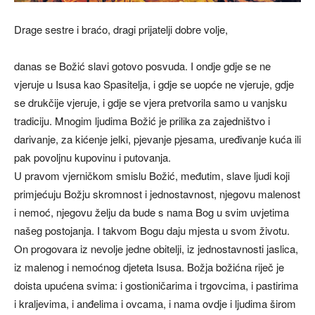
Drage sestre i braćo, dragi prijatelji dobre volje,
danas se Božić slavi gotovo posvuda. I ondje gdje se ne
vjeruje u Isusa kao Spasitelja, i gdje se uopće ne vjeruje, gdje
se drukčije vjeruje, i gdje se vjera pretvorila samo u vanjsku
tradiciju. Mnogim ljudima Božić je prilika za zajedništvo i
darivanje, za kićenje jelki, pjevanje pjesama, uređivanje kuća ili
pak povoljnu kupovinu i putovanja.
U pravom vjerničkom smislu Božić, međutim, slave ljudi koji
primjećuju Božju skromnost i jednostavnost, njegovu malenost
i nemoć, njegovu želju da bude s nama Bog u svim uvjetima
našeg postojanja. I takvom Bogu daju mjesta u svom životu.
On progovara iz nevolje jedne obitelji, iz jednostavnosti jaslica,
iz malenog i nemoćnog djeteta Isusa. Božja božićna riječ je
doista upućena svima: i gostioničarima i trgovcima, i pastirima
i kraljevima, i anđelima i ovcama, i nama ovdje i ljudima širom