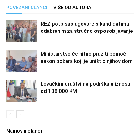
POVEZANI ČLANCI
VIŠE OD AUTORA
REZ potpisao ugovore s kandidatima
odabranim za stručno osposobljavanje
Ministarstvo će hitno pružiti pomoć
nakon požara koji je uništio njihov dom
Lovačkim društvima podrška u iznosu
od 138.000 KM
Najnoviji članci