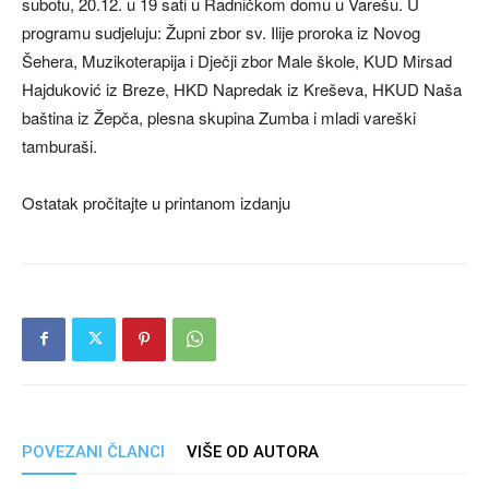
subotu, 20.12. u 19 sati u Radničkom domu u Varešu. U
programu sudjeluju: Župni zbor sv. Ilije proroka iz Novog
Šehera, Muzikoterapija i Dječji zbor Male škole, KUD Mirsad
Hajduković iz Breze, HKD Napredak iz Kreševa, HKUD Naša
baština iz Žepča, plesna skupina Zumba i mladi vareški
tamburaši.
Ostatak pročitajte u printanom izdanju
POVEZANI ČLANCI
VIŠE OD AUTORA