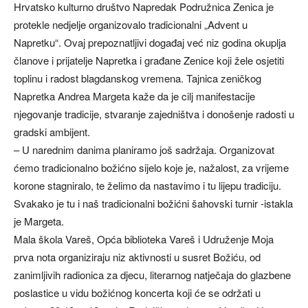
Hrvatsko kulturno društvo Napredak Podružnica Zenica je
protekle nedjelje organizovalo tradicionalni „Advent u
Napretku“. Ovaj prepoznatljivi događaj već niz godina okuplja
članove i prijatelje Napretka i građane Zenice koji žele osjetiti
toplinu i radost blagdanskog vremena. Tajnica zeničkog
Napretka Andrea Margeta kaže da je cilj manifestacije
njegovanje tradicije, stvaranje zajedništva i donošenje radosti u
gradski ambijent.
– U narednim danima planiramo još sadržaja. Organizovat
ćemo tradicionalno božićno sijelo koje je, nažalost, za vrijeme
korone stagniralo, te želimo da nastavimo i tu lijepu tradiciju.
Svakako je tu i naš tradicionalni božićni šahovski turnir -istakla
je Margeta.
Mala škola Vareš, Opća biblioteka Vareš i Udruženje Moja
prva nota organiziraju niz aktivnosti u susret Božiću, od
zanimljivih radionica za djecu, literarnog natječaja do glazbene
poslastice u vidu božićnog koncerta koji će se održati u