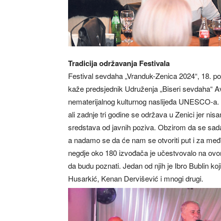
Tradicija održavanja Festivala
Festival sevdaha „Vranduk-Zenica 2024“, 18. po 
kaže predsjednik Udruženja „Biseri sevdaha“ Avd
nematerijalnog kulturnog naslijeđa UNESCO-a. „
ali zadnje tri godine se održava u Zenici jer ni
sredstava od javnih poziva. Obzirom da se sada
a nadamo se da će nam se otvoriti put i za međ
negdje oko 180 izvođača je učestvovalo na ovom 
da budu poznati. Jedan od njih je Ibro Bublin k
Husarkić, Kenan Dervišević i mnogi drugi.