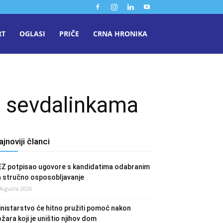
RT
OGLASI
PRIČE
CRNA HRONIKA
 i sevdalinkama
ajnoviji članci
EZ potpisao ugovore s kandidatima odabranim
a stručno osposobljavanje
 Augusta 2026.
nistarstvo će hitno pružiti pomoć nakon
žara koji je uništio njihov dom