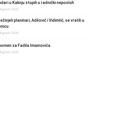
dari u Kaknju stupili u radnički neposluh
 Augusta 2026.
eživjeli planinari, Adilović i Vidimlić, se vratili u
enicu
 Augusta 2026.
pomen za Fadila Imamovića
 Augusta 2026.