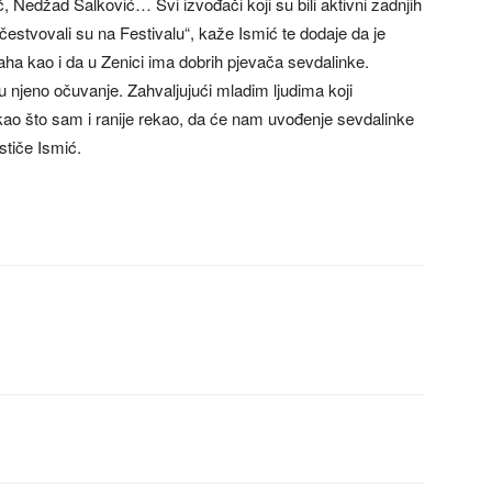
Nedžad Salković… Svi izvođači koji su bili aktivni zadnjih
čestvovali su na Festivalu“, kaže Ismić te dodaje da je
ha kao i da u Zenici ima dobrih pjevača sevdalinke.
u njeno očuvanje. Zahvaljujući mladim ljudima koji
 kao što sam i ranije rekao, da će nam uvođenje sevdalinke
stiče Ismić.