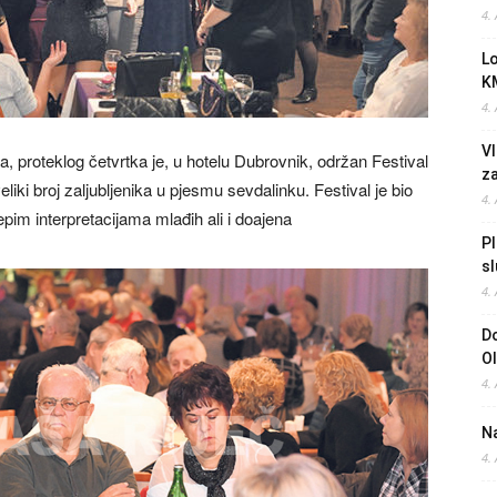
4.
L
K
4.
Vl
, proteklog četvrtka je, u hotelu Dubrovnik, održan Festival
z
iki broj zaljubljenika u pjesmu sevdalinku. Festival je bio
4.
ijepim interpretacijama mlađih ali i doajena
Pl
sl
4.
Do
O
4.
Na
4.