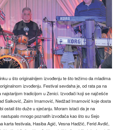
inku u što originalnijem izvođenju te što težimo da mladima
originalnom izvođenju. Festival sevdaha je, od rata pa na
 najstarijom tradicijom u Zenici.
Izvođači koji se najčešće
ad Salković, Zaim Imamović, Nedžad Imamović koje dosta
i ostali što duže u sjećanju. Moram istaći da je na
a nastupalo mnogo poznatih izvođača kao što su Sejo
lična karta festivala, Hasiba Agić, Vesna Hadžić, Ferid Avdić,