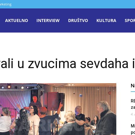
rketing
aša
AKTUELNO
INTERVIEW
DRUŠTVO
KULTURA
SPO
iječ
ivali u zvucima sevdaha
enica
N
R
z
4.
Mi
po