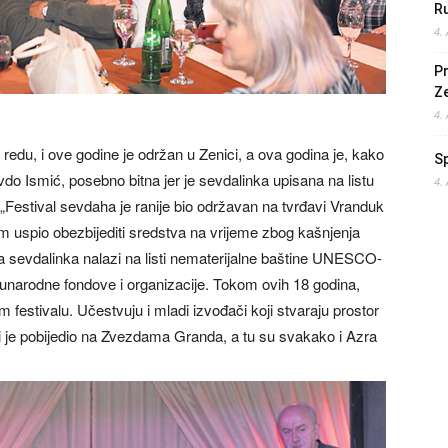
Ru
4.
Pr
Z
4.
redu, i ove godine je održan u Zenici, a ova godina je, kako
S
o Ismić, posebno bitna jer je sevdalinka upisana na listu
4.
Festival sevdaha je ranije bio održavan na tvrđavi Vranduk
sam uspio obezbijediti sredstva na vrijeme zbog kašnjenja
 sevdalinka nalazi na listi nematerijalne baštine UNESCO-
unarodne fondove i organizacije. Tokom ovih 18 godina,
festivalu. Učestvuju i mladi izvođači koji stvaraju prostor
oji je pobijedio na Zvezdama Granda, a tu su svakako i Azra