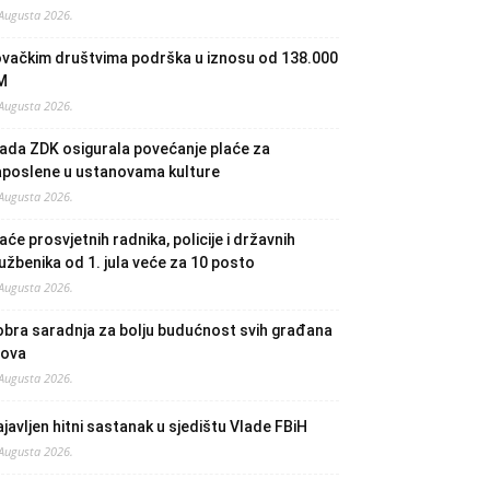
 Augusta 2026.
ovačkim društvima podrška u iznosu od 138.000
M
 Augusta 2026.
ada ZDK osigurala povećanje plaće za
aposlene u ustanovama kulture
 Augusta 2026.
aće prosvjetnih radnika, policije i državnih
užbenika od 1. jula veće za 10 posto
 Augusta 2026.
bra saradnja za bolju budućnost svih građana
lova
 Augusta 2026.
javljen hitni sastanak u sjedištu Vlade FBiH
 Augusta 2026.