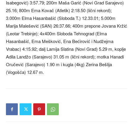
Isabegović) 3:57.79; 200m Maša Garić (Novi Grad Sarajevo)
25.16; 800m Ema Kovač (Atletik) 2:18.50 (lični rekord);
3.000m Elma Hasanbašić (Sloboda T.) 12.33.01; 5.000m
Marija Malešević (SAN) 26:37.66; 400m prepone Jovana Kržić
(Leotar Trebinje); 4x400m Sloboda Tehnograd (Elma
Hasanbašić, Ema Mešković, Ena Bećirović i Nudžejma
Vrabac) 4:15.92; dalj Lamija Slatina (Novi Grad) 5.29 m, koplje
Adila Landžo (Sarajevo) 31.05 m (lični rekord); motka Hanadi
Oručević (Sarajevo) 1.90 m i kugla (4kg) Zerina Bešlija
(Vogošća) 12.67 m.