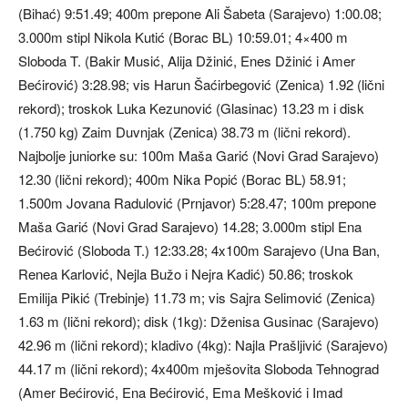
(Bihać) 9:51.49; 400m prepone Ali Šabeta (Sarajevo) 1:00.08;
3.000m stipl Nikola Kutić (Borac BL) 10:59.01; 4×400 m
Sloboda T. (Bakir Musić, Alija Džinić, Enes Džinić i Amer
Bećirović) 3:28.98; vis Harun Šaćirbegović (Zenica) 1.92 (lični
rekord); troskok Luka Kezunović (Glasinac) 13.23 m i disk
(1.750 kg) Zaim Duvnjak (Zenica) 38.73 m (lični rekord).
Najbolje juniorke su: 100m Maša Garić (Novi Grad Sarajevo)
12.30 (lični rekord); 400m Nika Popić (Borac BL) 58.91;
1.500m Jovana Radulović (Prnjavor) 5:28.47; 100m prepone
Maša Garić (Novi Grad Sarajevo) 14.28; 3.000m stipl Ena
Bećirović (Sloboda T.) 12:33.28; 4x100m Sarajevo (Una Ban,
Renea Karlović, Nejla Bužo i Nejra Kadić) 50.86; troskok
Emilija Pikić (Trebinje) 11.73 m; vis Sajra Selimović (Zenica)
1.63 m (lični rekord); disk (1kg): Dženisa Gusinac (Sarajevo)
42.96 m (lični rekord); kladivo (4kg): Najla Prašljivić (Sarajevo)
44.17 m (lični rekord); 4x400m mješovita Sloboda Tehnograd
(Amer Bećirović, Ena Bećirović, Ema Mešković i Imad