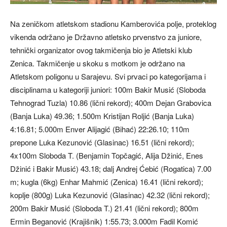
Na zeničkom atletskom stadionu Kamberovića polje, proteklog
vikenda održano je Državno atletsko prvenstvo za juniore,
tehnički organizator ovog takmičenja bio je Atletski klub
Zenica. Takmičenje u skoku s motkom je održano na
Atletskom poligonu u Sarajevu. Svi prvaci po kategorijama i
disciplinama u kategoriji juniori: 100m Bakir Musić (Sloboda
Tehnograd Tuzla) 10.86 (lični rekord); 400m Dejan Grabovica
(Banja Luka) 49.36; 1.500m Kristijan Roljić (Banja Luka)
4:16.81; 5.000m Enver Alijagić (Bihać) 22:26.10; 110m
prepone Luka Kezunović (Glasinac) 16.51 (lični rekord);
4x100m Sloboda T. (Benjamin Topčagić, Alija Džinić, Enes
Džinić i Bakir Musić) 43.18; dalj Andrej Ćebić (Rogatica) 7.00
m; kugla (6kg) Enhar Mahmić (Zenica) 16.41 (lični rekord);
koplje (800g) Luka Kezunović (Glasinac) 42.32 (lični rekord);
200m Bakir Musić (Sloboda T.) 21.41 (lični rekord); 800m
Ermin Beganović (Krajišnik) 1:55.73; 3.000m Fadil Komić