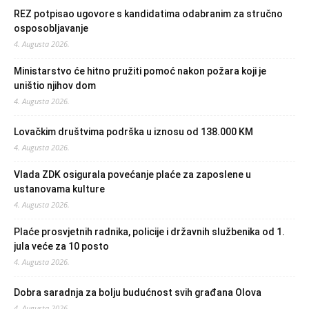
REZ potpisao ugovore s kandidatima odabranim za stručno
osposobljavanje
4. Augusta 2026.
Ministarstvo će hitno pružiti pomoć nakon požara koji je
uništio njihov dom
4. Augusta 2026.
Lovačkim društvima podrška u iznosu od 138.000 KM
4. Augusta 2026.
Vlada ZDK osigurala povećanje plaće za zaposlene u
ustanovama kulture
4. Augusta 2026.
Plaće prosvjetnih radnika, policije i državnih službenika od 1.
jula veće za 10 posto
4. Augusta 2026.
Dobra saradnja za bolju budućnost svih građana Olova
4. Augusta 2026.