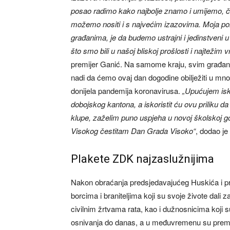
posao radimo kako najbolje znamo i umijemo, ča
možemo nositi i s najvećim izazovima. Moja poru
građanima, je da budemo ustrajni i jedinstveni u
što smo bili u našoj bliskoj prošlosti i najteži
premijer Ganić. Na samome kraju, svim građani
nadi da ćemo ovaj dan dogodine obilježiti u mnog
donijela pandemija koronavirusa.
„Upućujem iskr
dobojskog kantona, a iskoristit ću ovu priliku d
klupe, zaželim puno uspjeha u novoj školskoj g
Visokog čestitam Dan Grada Visoko“
, dodao je
Plakete ZDK najzaslužnijima
Nakon obraćanja predsjedavajućeg Huskića i pr
borcima i braniteljima koji su svoje živote dali 
civilnim žrtvama rata, kao i dužnosnicima koji 
osnivanja do danas, a u međuvremenu su preminul