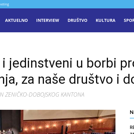
keting
aša
AKTUELNO
INTERVIEW
DRUŠTVO
KULTURA
SPO
iječ
i jedinstveni u borbi pr
enica
enja, za naše društvo i
DAN ZENIČKO-DOBOJSKOG KANTONA
N
R
z