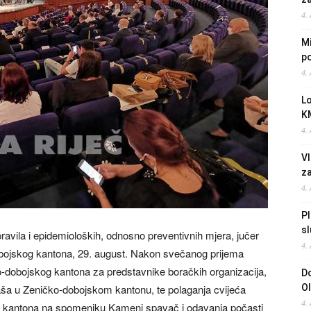
4.
Mi
po
4.
L
K
4.
Vl
z
4.
Pl
sl
ravila i epidemioloških, odnosno preventivnih mjera, jučer
4.
dobojskog kantona, 29. august. Nakon svečanog prijema
-dobojskog kantona za predstavnike boračkih organizacija,
Do
raša u Zeničko-dobojskom kantonu, te polaganja cvijeća
O
4.
og kantona na spomeniku Kameni spavač i odavanja počasti