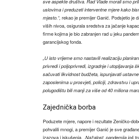
sve aspekte društva. Rad Vlade morali smo pril
uslovima i preduzeti interventne mjere kako bis
mjesto.“,
rekao je premijer Ganić. Podsjetio je
viših nivoa, osigurala sredstva za jačanje kapa
firme kojima je bio zabranjen rad u jeku pandemi
garancijskog fonda.
„U isto vrijeme smo nastavili realizaciju planiran
privredi i poljoprivredi, izgradnje i utopljavanja
sačuvati likvidnost budžeta, ispunjavati ustavne
zaposlenima u prosvjeti, policiji, zdravstvu i up
polugodištu bili manji za više od 40 miliona mar
Zajednička borba
Poduzete mjere, napore i rezultate Zeničko-dobo
pohvalili mnogi, a premijer Ganić je sve građane
izazova i iskušenja. „
Nažalost, pandemija još tra