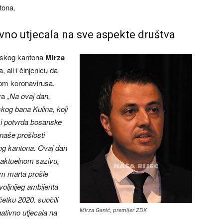
tona.
vno utjecala na sve aspekte društva
jskog kantona
Mirza
 ali i činjenicu da
om koronavirusa,
tva
„Na ovaj dan,
kog bana Kulina, koji
 i potvrda bosanske
naše prošlosti
og kantona. Ovaj dan
u aktuelnom sazivu,
em marta prošle
voljnijeg ambijenta
četku 2020. suočili
Mirza Ganić, premijer ZDK
ativno utjecala na