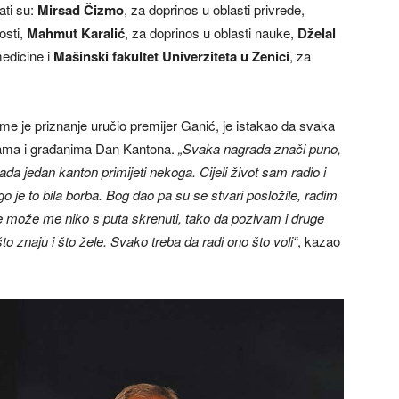
ati su:
Mirsad Čizmo
, za doprinos u oblasti privrede,
osti,
Mahmut Karalić
, za doprinos u oblasti nauke,
Dželal
edicine i
Mašinski fakultet Univerziteta u Zenici
, za
me je priznanje uručio premijer Ganić, je istakao da svaka
kama i građanima Dan Kantona.
„Svaka nagrada znači puno,
ada jedan kanton primijeti nekoga. Cijeli život sam radio i
 je to bila borba. Bog dao pa su se stvari posložile, radim
Ne može me niko s puta skrenuti, tako da pozivam i druge
o znaju i što žele. Svako treba da radi ono što voli“
, kazao