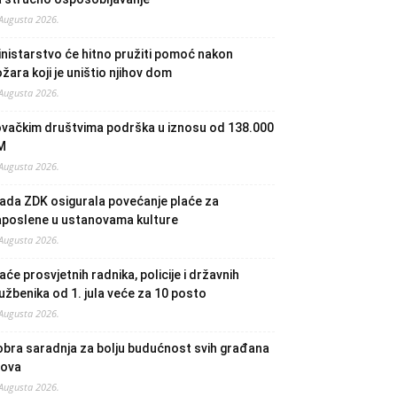
 Augusta 2026.
nistarstvo će hitno pružiti pomoć nakon
žara koji je uništio njihov dom
 Augusta 2026.
ovačkim društvima podrška u iznosu od 138.000
M
 Augusta 2026.
ada ZDK osigurala povećanje plaće za
aposlene u ustanovama kulture
 Augusta 2026.
aće prosvjetnih radnika, policije i državnih
užbenika od 1. jula veće za 10 posto
 Augusta 2026.
bra saradnja za bolju budućnost svih građana
lova
 Augusta 2026.