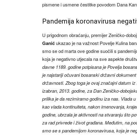
pismene i usmene čestitke povodom Dana Kan
Pandemija koronavirusa negati
U prigodnom obraćanju, premijer Zeničko-dobo
Ganić
ukazao je na važnost Povelje Kulina bana,
smo se od marta ove godine suočili s pandemij
koja je negativno utjecala na sve aspekte druš
davne 1189. godine potpisana je Povelja bosans
je najstariji očuvani bosanski državni dokument
državnosti. Zbog toga je ovaj značajni datum iz 
izabran, 2013. godine, za Dan Zeničko-dobojsk
prilika je da rezimiramo godinu iza nas. Vlada 
kao vlada kontinuiteta, nakon imenovanja, kraj
godine, ubrzala je aktivnosti na stvaranju što po
za rad privrede i život građana. Međutim, na po
smo se s pandemijom koronavirusa, koja je neg