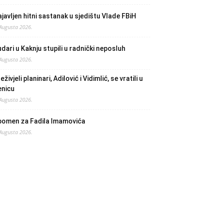
javljen hitni sastanak u sjedištu Vlade FBiH
 Augusta 2026.
dari u Kaknju stupili u radnički neposluh
 Augusta 2026.
eživjeli planinari, Adilović i Vidimlić, se vratili u
enicu
 Augusta 2026.
pomen za Fadila Imamovića
 Augusta 2026.