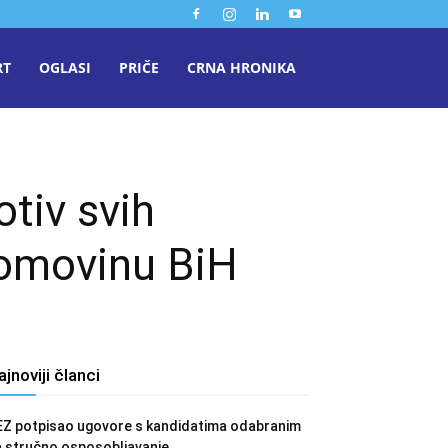
RT
OGLASI
PRIČE
CRNA HRONIKA
otiv svih
 domovinu BiH
ajnoviji članci
EZ potpisao ugovore s kandidatima odabranim
a stručno osposobljavanje