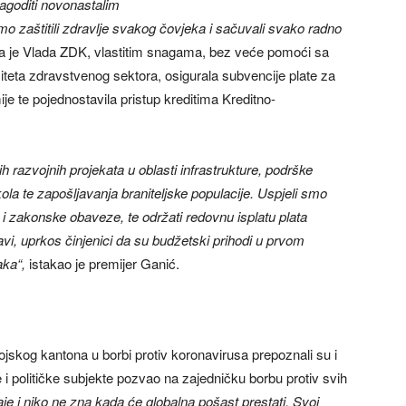
agoditi novonastalim
mo zaštitili zdravlje svakog čovjeka i sačuvali svako radno
 da je Vlada ZDK, vlastitim snagama, bez veće pomoći sa
citeta zdravstvenog sektora, osigurala subvencije plate za
je te pojednostavila pristup kreditima Kreditno-
ih razvojnih projekata u oblasti infrastrukture, podrške
 škola te zapošljavanja braniteljske populacije. Uspjeli smo
 i zakonske obaveze, te održati redovnu isplatu plata
ravi, uprkos činjenici da su budžetski prihodi u prvom
aka“,
istakao je premijer Ganić.
jskog kantona u borbi protiv koronavirusa prepoznali su i
 i političke subjekte pozvao na zajedničku borbu protiv svih
je i niko ne zna kada će globalna pošast prestati. Svoj