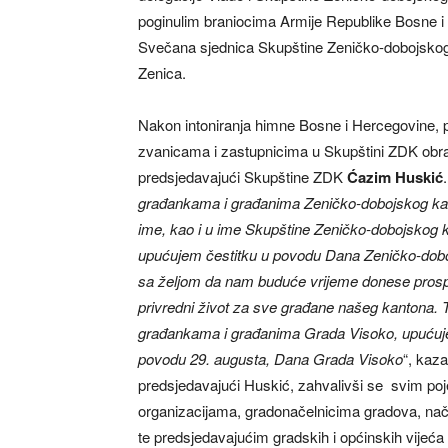
poginulim braniocima Armije Republike Bosne i H
Svečana sjednica Skupštine Zeničko-dobojskog 
Zenica.
Nakon intoniranja himne Bosne i Hercegovine, 
zvanicama i zastupnicima u Skupštini ZDK obra
predsjedavajući Skupštine ZDK
Ć
azim Huskić
građankama i građanima Zeničko-dobojskog kan
ime, kao i u ime Skupštine Zeničko-dobojskog 
upućujem čestitku u povodu Dana Zeničko-dob
sa željom da nam buduće vrijeme donese prosper
privredni život za sve građane našeg kantona. 
građankama i građanima Grada Visoko, upućuj
povodu 29. augusta, Dana Grada Visoko
“, kaza
predsjedavajući Huskić, zahvalivši se svim poj
organizacijama, gradonačelnicima gradova, nač
te predsjedavajućim gradskih i općinskih vijeća k