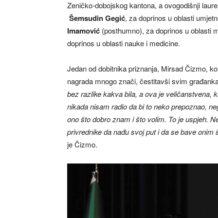
Zeničko-dobojskog kantona, a ovogodišnji laure
Šemsudin Gegić
, za doprinos u oblasti umjetn
Imamović
(posthumno), za doprinos u oblasti m
doprinos u oblasti nauke i medicine.
Jedan od dobitnika priznanja, Mirsad Čizmo, ko
nagrada mnogo znači, čestitavši svim građan
bez razlike kakva bila, a ova je veličanstvena, k
nikada nisam radio da bi to neko prepoznao, nego
ono što dobro znam i što volim. To je uspjeh. 
privrednike da nađu svoj put i da se bave onim št
je Čizmo.