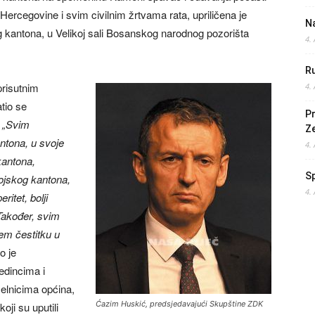
ercegovine i svim civilnim žrtvama rata, upriličena je
Na
kantona, u Velikoj sali Bosanskog narodnog pozorišta
4.
Ru
prisutnim
4.
tio se
Pr
.
„Svim
Z
tona, u svoje
4.
kantona,
S
ojskog kantona,
4.
itet, bolji
Također, svim
em čestitku u
o je
edincima i
elnicima općina,
Ćazim Huskić, predsjedavajući Skupštine ZDK
oji su uputili