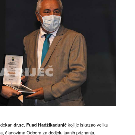
o dekan
dr.sc. Fuad Hadžikadunić
koji je iskazao veliku
, članovima Odbora za dodjelu javnih priznanja,