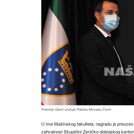
Premijer Ganić uručuje Plaketu Mirsadu Čizmi
U ime Mašinskog fakulteta, nagradu je preuze
zahvalnost Skupštini Zeničko-dobojskog kantona