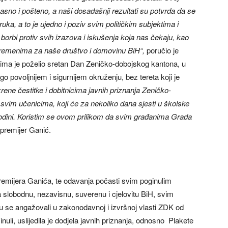
sno i pošteno, a naši dosadašnji rezultati su potvrda da se
ka, a to je ujedno i poziv svim političkim subjektima i
 borbi protiv svih izazova i iskušenja koja nas čekaju, kao
m vremenima za naše društvo i domovinu BiH“,
poručio je
ma je poželio sretan Dan Zeničko-dobojskog kantona, u
o povoljnijem i sigurnijem okruženju, bez tereta koji je
ene čestitke i dobitnicima javnih priznanja Zeničko-
a svim učenicima, koji će za nekoliko dana sjesti u školske
odini. Koristim se ovom prilikom da svim građanima Grada
 premijer Ganić.
emijera Ganića, te odavanja počasti svim poginulim
za slobodnu, nezavisnu, suverenu i cjelovitu BiH, svim
su se angažovali u zakonodavnoj i izvršnoj vlasti ZDK od
i, uslijedila je dodjela javnih priznanja, odnosno Plakete