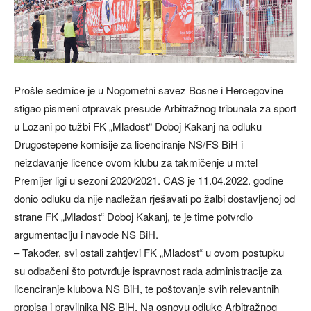
Prošle sedmice je u Nogometni savez Bosne i Hercegovine
stigao pismeni otpravak presude Arbitražnog tribunala za sport
u Lozani po tužbi FK „Mladost“ Doboj Kakanj na odluku
Drugostepene komisije za licenciranje NS/FS BiH i
neizdavanje licence ovom klubu za takmičenje u m:tel
Premijer ligi u sezoni 2020/2021. CAS je 11.04.2022. godine
donio odluku da nije nadležan rješavati po žalbi dostavljenoj od
strane FK „Mladost“ Doboj Kakanj, te je time potvrdio
argumentaciju i navode NS BiH.
– Također, svi ostali zahtjevi FK „Mladost“ u ovom postupku
su odbačeni što potvrđuje ispravnost rada administracije za
licenciranje klubova NS BiH, te poštovanje svih relevantnih
propisa i pravilnika NS BiH. Na osnovu odluke Arbitražnog