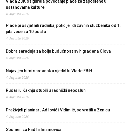
Vlada ZDK osigurala povećanje plaće za zaposlene u
ustanovama kulture
4. Augusta 2026.
Plaće prosvjetnih radnika, policije i državnih službenika od 1.
jula veće za 10 posto
4. Augusta 2026.
Dobra saradnja za bolju budućnost svih građana Olova
4. Augusta 2026.
Najavljen hitni sastanak u sjedištu Vlade FBiH
4. Augusta 2026.
Rudari u Kaknju stupili u radnički neposluh
4. Augusta 2026.
Preživjeli planinari, Adilović i Vidimlić, se vratili u Zenicu
4. Augusta 2026.
Spomen za Fadila Imamovića