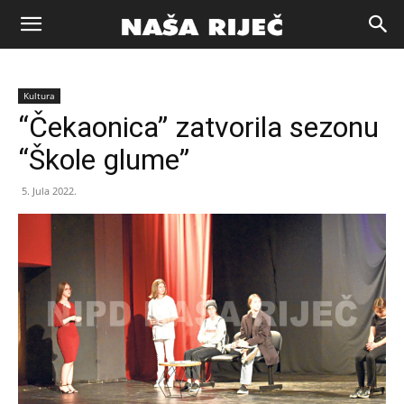
Naša
Kultura
riječ
“Čekaonica” zatvorila sezonu
“Škole glume”
Zenica
5. Jula 2022.