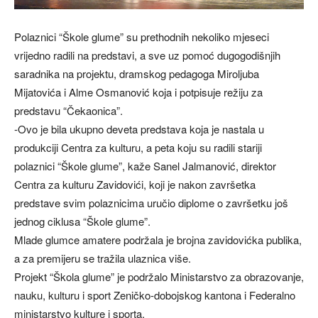
Polaznici “Škole glume” su prethodnih nekoliko mjeseci
vrijedno radili na predstavi, a sve uz pomoć dugogodišnjih
saradnika na projektu, dramskog pedagoga Miroljuba
Mijatovića i Alme Osmanović koja i potpisuje režiju za
predstavu “Čekaonica”.
-Ovo je bila ukupno deveta predstava koja je nastala u
produkciji Centra za kulturu, a peta koju su radili stariji
polaznici “Škole glume”, kaže Sanel Jalmanović, direktor
Centra za kulturu Zavidovići, koji je nakon završetka
predstave svim polaznicima uručio diplome o završetku još
jednog ciklusa “Škole glume”.
Mlade glumce amatere podržala je brojna zavidovićka publika,
a za premijeru se tražila ulaznica više.
Projekt “Škola glume” je podržalo Ministarstvo za obrazovanje,
nauku, kulturu i sport Zeničko-dobojskog kantona i Federalno
ministarstvo kulture i sporta.