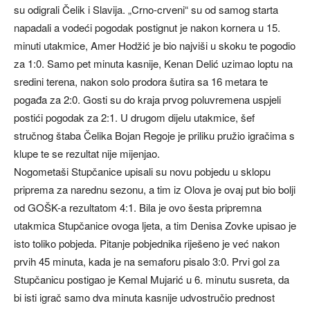
su odigrali Čelik i Slavija. „Crno-crveni“ su od samog starta
napadali a vodeći pogodak postignut je nakon kornera u 15.
minuti utakmice, Amer Hodžić je bio najviši u skoku te pogodio
za 1:0. Samo pet minuta kasnije, Kenan Delić uzimao loptu na
sredini terena, nakon solo prodora šutira sa 16 metara te
pogađa za 2:0. Gosti su do kraja prvog poluvremena uspjeli
postići pogodak za 2:1. U drugom dijelu utakmice, šef
stručnog štaba Čelika Bojan Regoje je priliku pružio igračima s
klupe te se rezultat nije mijenjao.
Nogometaši Stupčanice upisali su novu pobjedu u sklopu
priprema za narednu sezonu, a tim iz Olova je ovaj put bio bolji
od GOŠK-a rezultatom 4:1. Bila je ovo šesta pripremna
utakmica Stupčanice ovoga ljeta, a tim Denisa Zovke upisao je
isto toliko pobjeda. Pitanje pobjednika riješeno je već nakon
prvih 45 minuta, kada je na semaforu pisalo 3:0. Prvi gol za
Stupčanicu postigao je Kemal Mujarić u 6. minutu susreta, da
bi isti igrač samo dva minuta kasnije udvostručio prednost