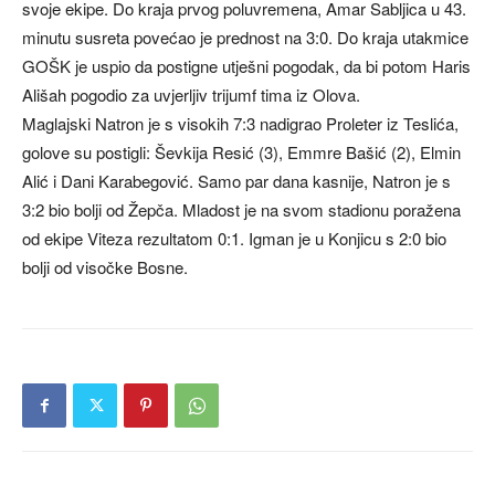
svoje ekipe. Do kraja prvog poluvremena, Amar Sabljica u 43.
minutu susreta povećao je prednost na 3:0. Do kraja utakmice
GOŠK je uspio da postigne utješni pogodak, da bi potom Haris
Ališah pogodio za uvjerljiv trijumf tima iz Olova.
Maglajski Natron je s visokih 7:3 nadigrao Proleter iz Teslića,
golove su postigli: Ševkija Resić (3), Emmre Bašić (2), Elmin
Alić i Dani Karabegović. Samo par dana kasnije, Natron je s
3:2 bio bolji od Žepča. Mladost je na svom stadionu poražena
od ekipe Viteza rezultatom 0:1. Igman je u Konjicu s 2:0 bio
bolji od visočke Bosne.