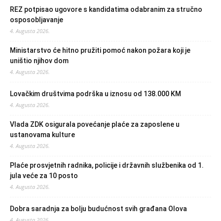
REZ potpisao ugovore s kandidatima odabranim za stručno
osposobljavanje
4. Augusta 2026.
Ministarstvo će hitno pružiti pomoć nakon požara koji je
uništio njihov dom
4. Augusta 2026.
Lovačkim društvima podrška u iznosu od 138.000 KM
4. Augusta 2026.
Vlada ZDK osigurala povećanje plaće za zaposlene u
ustanovama kulture
4. Augusta 2026.
Plaće prosvjetnih radnika, policije i državnih službenika od 1.
jula veće za 10 posto
4. Augusta 2026.
Dobra saradnja za bolju budućnost svih građana Olova
4. Augusta 2026.