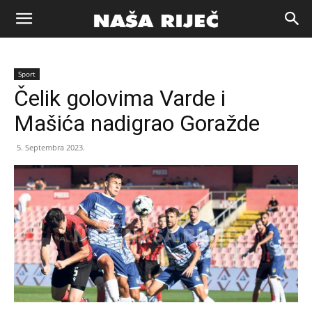
Naša
Sport
riječ
Čelik golovima Varde i
Mašića nadigrao Goražde
Zenica
5. Septembra 2023.