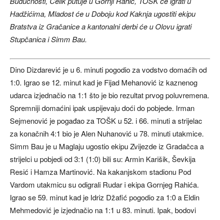
Budućnosti, Čelik putuje u Gornji Rahić, TOŠK će igrati u
Hadžićima, Mladost će u Doboju kod Kaknja ugostiti ekipu
Bratstva iz Gračanice a kantonalni derbi će u Olovu igrati
Stupčanica i Simm Bau.
Dino Dizdarević je u 6. minuti pogodio za vodstvo domaćih od
1:0. Igrao se 12. minut kad je Fijad Mehanović iz kaznenog
udarca izjednačio na 1:1 što je bio rezultat prvog poluvremena.
Spremniji domaćini ipak uspijevaju doći do pobjede. Irman
Sejmenović je pogađao za TOŠK u 52. i 66. minuti a strijelac
za konačnih 4:1 bio je Alen Nuhanović u 78. minuti utakmice.
Simm Bau je u Maglaju ugostio ekipu Zvijezde iz Gradačca a
strijelci u pobjedi od 3:1 (1:0) bili su: Armin Karišik, Ševkija
Resić i Hamza Martinović. Na kakanjskom stadionu Pod
Vardom utakmicu su odigrali Rudar i ekipa Gornjeg Rahića.
Igrao se 59. minut kad je Idriz Džafić pogodio za 1:0 a Eldin
Mehmedović je izjednačio na 1:1 u 83. minuti. Ipak, bodovi