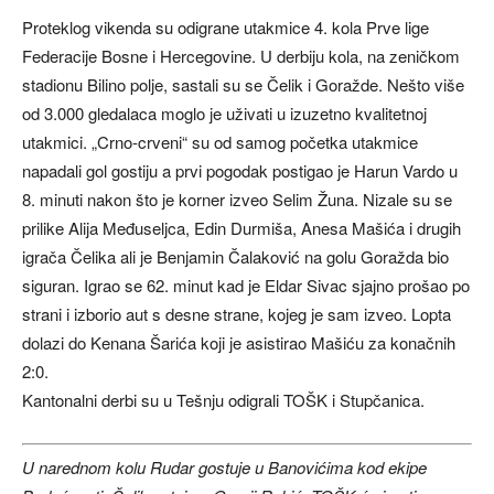
Proteklog vikenda su odigrane utakmice 4. kola Prve lige
Federacije Bosne i Hercegovine. U derbiju kola, na zeničkom
stadionu Bilino polje, sastali su se Čelik i Goražde. Nešto više
od 3.000 gledalaca moglo je uživati u izuzetno kvalitetnoj
utakmici. „Crno-crveni“ su od samog početka utakmice
napadali gol gostiju a prvi pogodak postigao je Harun Vardo u
8. minuti nakon što je korner izveo Selim Žuna. Nizale su se
prilike Alija Međuseljca, Edin Durmiša, Anesa Mašića i drugih
igrača Čelika ali je Benjamin Čalaković na golu Goražda bio
siguran. Igrao se 62. minut kad je Eldar Sivac sjajno prošao po
strani i izborio aut s desne strane, kojeg je sam izveo. Lopta
dolazi do Kenana Šarića koji je asistirao Mašiću za konačnih
2:0.
Kantonalni derbi su u Tešnju odigrali TOŠK i Stupčanica.
U narednom kolu Rudar gostuje u Banovićima kod ekipe