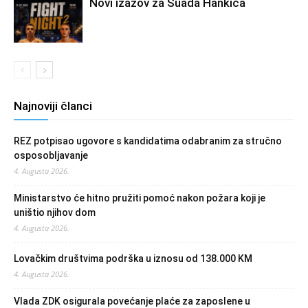
Novi izazov za Suada Hankića
Najnoviji članci
REZ potpisao ugovore s kandidatima odabranim za stručno
osposobljavanje
4. Augusta 2026.
Ministarstvo će hitno pružiti pomoć nakon požara koji je
uništio njihov dom
4. Augusta 2026.
Lovačkim društvima podrška u iznosu od 138.000 KM
4. Augusta 2026.
Vlada ZDK osigurala povećanje plaće za zaposlene u