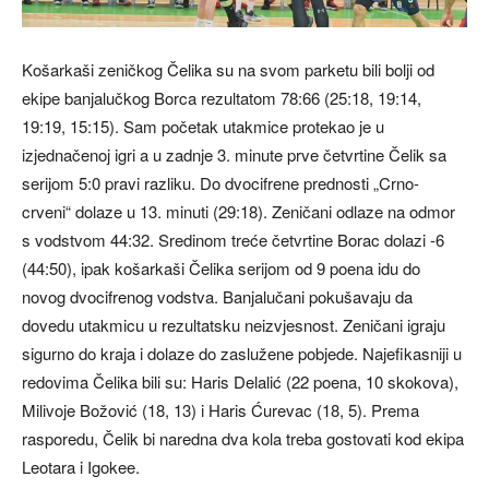
Košarkaši zeničkog Čelika su na svom parketu bili bolji od
ekipe banjalučkog Borca rezultatom 78:66 (25:18, 19:14,
19:19, 15:15). Sam početak utakmice protekao je u
izjednačenoj igri a u zadnje 3. minute prve četvrtine Čelik sa
serijom 5:0 pravi razliku. Do dvocifrene prednosti „Crno-
crveni“ dolaze u 13. minuti (29:18). Zeničani odlaze na odmor
s vodstvom 44:32. Sredinom treće četvrtine Borac dolazi -6
(44:50), ipak košarkaši Čelika serijom od 9 poena idu do
novog dvocifrenog vodstva. Banjalučani pokušavaju da
dovedu utakmicu u rezultatsku neizvjesnost. Zeničani igraju
sigurno do kraja i dolaze do zaslužene pobjede. Najefikasniji u
redovima Čelika bili su: Haris Delalić (22 poena, 10 skokova),
Milivoje Božović (18, 13) i Haris Ćurevac (18, 5). Prema
rasporedu, Čelik bi naredna dva kola treba gostovati kod ekipa
Leotara i Igokee.