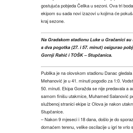
gostujuća pobjeda Čelika u sezoni. Ova tri boda
ekipom su sada novi izazovi u kojima će pokušati 
kraj sezone.
Na Gradskom stadionu Luke u Gračanici su se
s dva pogotka (27. i 57. minut) osigurao pob
Gornji Rahić i TOŠK – Stupčanica.
Publika je na olovskom stadionu Danac gledala
Mehanović je u 41. minuti pogodio za 1:0. Vod
50. minuti. Ekipa Goražda se nije predavala a 
samom finišu utakmice, Muhamed Salanović poga
službenoj stranici ekipe iz Olova je nakon utak
Stupčanice.
– Nakon 9 mjeseci i 18 dana, došlo je do sporaz
domaćem terenu, velike oscilacije u igri te vrl