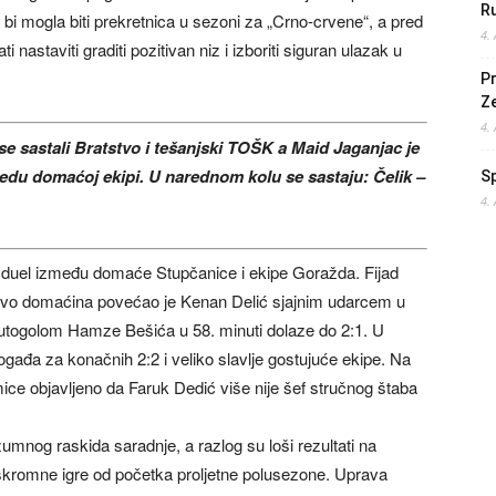
Ru
 bi mogla biti prekretnica u sezoni za „Crno-crvene“, a pred
4.
nastaviti graditi pozitivan niz i izboriti siguran ulazak u
Pr
Z
4.
 sastali Bratstvo i tešanjski TOŠK a Maid Jaganjac je
jedu domaćoj ekipi. U narednom kolu se sastaju: Čelik –
S
4.
 duel između domaće Stupčanice i ekipe Goražda. Fijad
stvo domaćina povećao je Kenan Delić sjajnim udarcem u
autogolom Hamze Bešića u 58. minuti dolaze do 2:1. U
đa za konačnih 2:2 i veliko slavlje gostujuće ekipe. Na
mice objavljeno da Faruk Dedić više nije šef stručnog štaba
umnog raskida saradnje, a razlog su loši rezultati na
o skromne igre od početka proljetne polusezone. Uprava