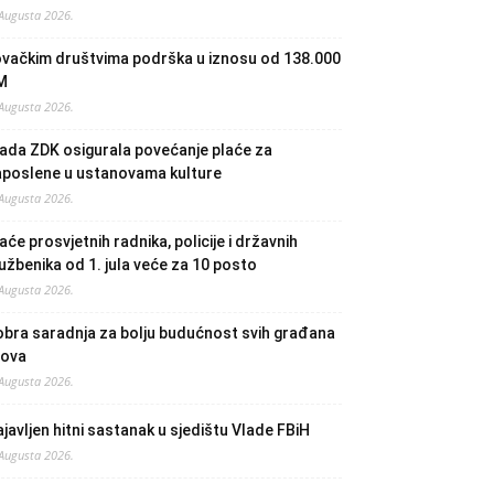
 Augusta 2026.
ovačkim društvima podrška u iznosu od 138.000
M
 Augusta 2026.
ada ZDK osigurala povećanje plaće za
aposlene u ustanovama kulture
 Augusta 2026.
aće prosvjetnih radnika, policije i državnih
užbenika od 1. jula veće za 10 posto
 Augusta 2026.
bra saradnja za bolju budućnost svih građana
lova
 Augusta 2026.
javljen hitni sastanak u sjedištu Vlade FBiH
 Augusta 2026.