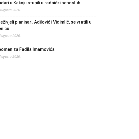
dari u Kaknju stupili u radnički neposluh
 Augusta 2026.
eživjeli planinari, Adilović i Vidimlić, se vratili u
enicu
 Augusta 2026.
pomen za Fadila Imamovića
 Augusta 2026.