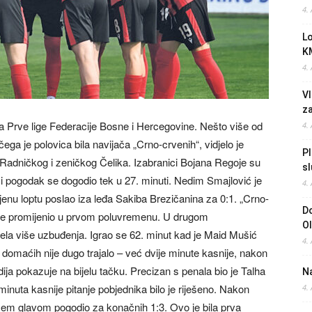
4.
L
K
4.
Vl
z
a Prve lige Federacije Bosne i Hercegovine. Nešto više od
4.
ga je polovica bila navijača „Crno-crvenih“, vidjelo je
Pl
adničkog i zeničkog Čelika. Izabranici Bojana Regoje su
sl
vi pogodak se dogodio tek u 27. minuti. Nedim Smajlović je
4.
enu loptu poslao iza leđa Sakiba Brezičanina za 0:1. „Crno-
Do
 nije promijenio u prvom poluvremenu. U drugom
O
ela više uzbuđenja. Igrao se 62. minut kad je Maid Mušić
4.
 domaćih nije dugo trajalo – već dvije minute kasnije, nakon
a pokazuje na bijelu tačku. Precizan s penala bio je Talha
Na
nuta kasnije pitanje pobjednika bilo je riješeno. Nakon
4.
rcem glavom pogodio za konačnih 1:3. Ovo je bila prva