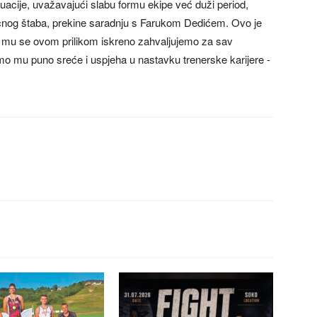
ituacije, uvažavajući slabu formu ekipe već duži period,
čnog štaba, prekine saradnju s Farukom Dedićem. Ovo je
te mu se ovom prilikom iskreno zahvaljujemo za sav
limo mu puno sreće i uspjeha u nastavku trenerske karijere -