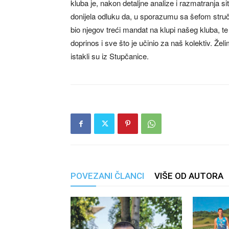
kluba je, nakon detaljne analize i razmatranja s
donijela odluku da, u sporazumu sa šefom stru
bio njegov treći mandat na klupi našeg kluba, 
doprinos i sve što je učinio za naš kolektiv. Že
istakli su iz Stupčanice.
POVEZANI ČLANCI
VIŠE OD AUTORA