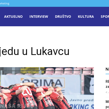
rketing
aša
AKTUELNO
INTERVIEW
DRUŠTVO
KULTURA
SPO
iječ
bjedu u Lukavcu
enica
N
R
z
4.
Mi
po