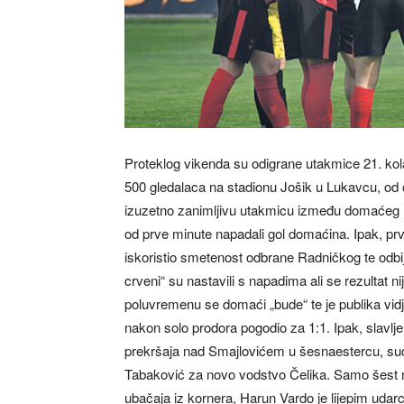
Proteklog vikenda su odigrane utakmice 21. kol
500 gledalaca na stadionu Jošik u Lukavcu, od če
izuzetno zanimljivu utakmicu između domaćeg R
od prve minute napadali gol domaćina. Ipak, pr
iskoristio smetenost odbrane Radničkog te odbij
crveni“ su nastavili s napadima ali se rezultat
poluvremenu se domaći „bude“ te je publika vidj
nakon solo prodora pogodio za 1:1. Ipak, slavlje
prekršaja nad Smajlovićem u šesnaestercu, sudij
Tabaković za novo vodstvo Čelika. Samo šest mi
ubačaja iz kornera, Harun Vardo je lijepim uda