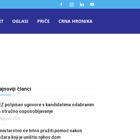
RT
OGLASI
PRIČE
CRNA HRONIKA
ajnoviji članci
EZ potpisao ugovore s kandidatima odabranim
a stručno osposobljavanje
 Augusta 2026.
nistarstvo će hitno pružiti pomoć nakon
žara koji je uništio njihov dom