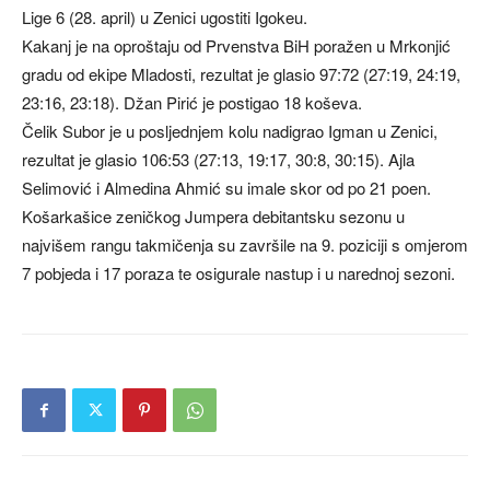
Lige 6 (28. april) u Zenici ugostiti Igokeu.
Kakanj je na oproštaju od Prvenstva BiH poražen u Mrkonjić
gradu od ekipe Mladosti, rezultat je glasio 97:72 (27:19, 24:19,
23:16, 23:18). Džan Pirić je postigao 18 koševa.
Čelik Subor je u posljednjem kolu nadigrao Igman u Zenici,
rezultat je glasio 106:53 (27:13, 19:17, 30:8, 30:15). Ajla
Selimović i Almedina Ahmić su imale skor od po 21 poen.
Košarkašice zeničkog Jumpera debitantsku sezonu u
najvišem rangu takmičenja su završile na 9. poziciji s omjerom
7 pobjeda i 17 poraza te osigurale nastup i u narednoj sezoni.