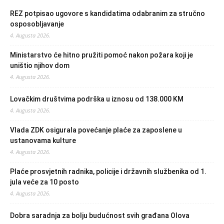
REZ potpisao ugovore s kandidatima odabranim za stručno
osposobljavanje
4. Augusta 2026.
Ministarstvo će hitno pružiti pomoć nakon požara koji je
uništio njihov dom
4. Augusta 2026.
Lovačkim društvima podrška u iznosu od 138.000 KM
4. Augusta 2026.
Vlada ZDK osigurala povećanje plaće za zaposlene u
ustanovama kulture
4. Augusta 2026.
Plaće prosvjetnih radnika, policije i državnih službenika od 1.
jula veće za 10 posto
4. Augusta 2026.
Dobra saradnja za bolju budućnost svih građana Olova