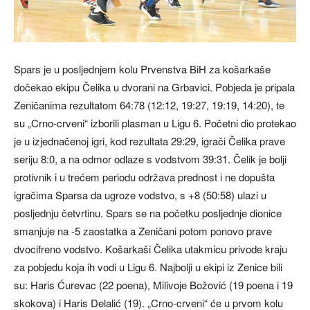
Spars je u posljednjem kolu Prvenstva BiH za košarkaše
dočekao ekipu Čelika u dvorani na Grbavici. Pobjeda je pripala
Zeničanima rezultatom 64:78 (12:12, 19:27, 19:19, 14:20), te
su „Crno-crveni“ izborili plasman u Ligu 6. Početni dio protekao
je u izjednačenoj igri, kod rezultata 29:29, igrači Čelika prave
seriju 8:0, a na odmor odlaze s vodstvom 39:31. Čelik je bolji
protivnik i u trećem periodu održava prednost i ne dopušta
igračima Sparsa da ugroze vodstvo, s +8 (50:58) ulazi u
posljednju četvrtinu. Spars se na početku posljednje dionice
smanjuje na -5 zaostatka a Zeničani potom ponovo prave
dvocifreno vodstvo. Košarkaši Čelika utakmicu privode kraju
za pobjedu koja ih vodi u Ligu 6. Najbolji u ekipi iz Zenice bili
su: Haris Ćurevac (22 poena), Milivoje Božović (19 poena i 19
skokova) i Haris Delalić (19). „Crno-crveni“ će u prvom kolu