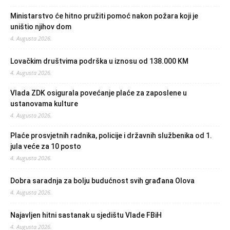
Ministarstvo će hitno pružiti pomoć nakon požara koji je
uništio njihov dom
4. Augusta 2026.
Lovačkim društvima podrška u iznosu od 138.000 KM
4. Augusta 2026.
Vlada ZDK osigurala povećanje plaće za zaposlene u
ustanovama kulture
4. Augusta 2026.
Plaće prosvjetnih radnika, policije i državnih službenika od 1.
jula veće za 10 posto
4. Augusta 2026.
Dobra saradnja za bolju budućnost svih građana Olova
4. Augusta 2026.
Najavljen hitni sastanak u sjedištu Vlade FBiH
4. Augusta 2026.