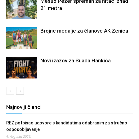
Mesud Pezer spreman za hitac iznad
21 metra
Brojne medalje za članove AK Zenica
Novi izazov za Suada Hankića
Najnoviji članci
REZ potpisao ugovore s kandidatima odabranim za stručno
osposobljavanje
4. Augusta 2026.