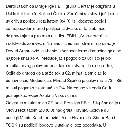
Derbi utakmica Druge lige FBiH grupa Centar je odigrana u
Ustikolini između Koline i Čelika. Zeničani su slavili još jednu
uvjerljivu pobjedu rezultatom 0:4 (0:1) i dodatno podigli
samopouzdanje pred posljednja dva kola, te utakmice
doigravanja za plasman u 1. ligu FBiH. „Crno-crveni“ u
vodstvo dolaze već u 4. minuti. Desnom stranom prošao je
Davud Arnautović te ubacio u šesnaesterac domaćina gdje se
najbolje snašao Ali Međuseljac i pogodio za 0:1 što je bio
rezultat prvog poluvremena. Iako su stvarali brojne prilike,
Čelik do drugog gola stiže tek u 62. minuti a strijelac je
ponovno bio Međuseljac. Mirsad Šijerkić je golovima u 73. i 88.
minuti pogađao za konačnih 0:4. Narednog vikenda Čelik
gostuje kod ekipe Azota u Vitkovićima.
Odigrane su utakmice 27. kola Prve lige FBiH. Stupčanica je u
Olovu rezultatom 2:0 (0:0) nadigrala Travnik. Golove su
postigli Munib Karahmetović i Aldin Hrvanović. Simm Bau i
TOŠK su podijelili bodove u utakmici bez pogodaka. U