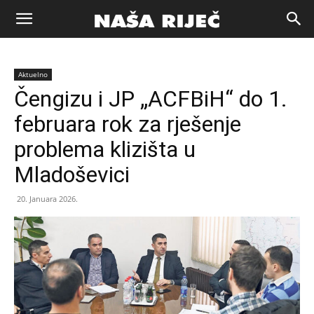
Naša
Aktuelno
riječ
Čengizu i JP „ACFBiH“ do 1.
februara rok za rješenje
Zenica
problema klizišta u
Mladoševici
20. Januara 2026.