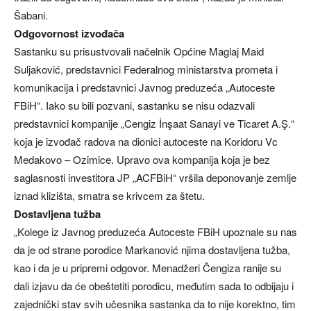
Šabani.
Odgovornost izvođača
Sastanku su prisustvovali načelnik Općine Maglaj Maid
Suljaković, predstavnici Federalnog ministarstva prometa i
komunikacija i predstavnici Javnog preduzeća „Autoceste
FBiH“. Iako su bili pozvani, sastanku se nisu odazvali
predstavnici kompanije „Cengiz İnşaat Sanayi ve Ticaret A.Ş.“
koja je izvođač radova na dionici autoceste na Koridoru Vc
Medakovo – Ozimice. Upravo ova kompanija koja je bez
saglasnosti investitora JP „ACFBiH“ vršila deponovanje zemlje
iznad klizišta, smatra se krivcem za štetu.
Dostavljena tužba
„Kolege iz Javnog preduzeća Autoceste FBiH upoznale su nas
da je od strane porodice Markanović njima dostavljena tužba,
kao i da je u pripremi odgovor. Menadžeri Čengiza ranije su
dali izjavu da će obeštetiti porodicu, međutim sada to odbijaju i
zajednički stav svih učesnika sastanka da to nije korektno, tim