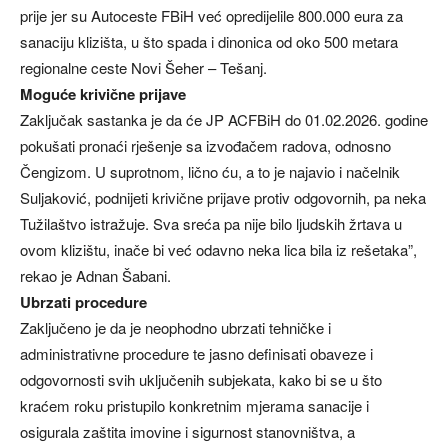
prije jer su Autoceste FBiH već opredijelile 800.000 eura za
sanaciju klizišta, u što spada i dinonica od oko 500 metara
regionalne ceste Novi Šeher – Tešanj.
Moguće krivične prijave
Zaključak sastanka je da će JP ACFBiH do 01.02.2026. godine
pokušati pronaći rješenje sa izvođačem radova, odnosno
Čengizom. U suprotnom, lično ću, a to je najavio i načelnik
Suljaković, podnijeti krivične prijave protiv odgovornih, pa neka
Tužilaštvo istražuje. Sva sreća pa nije bilo ljudskih žrtava u
ovom klizištu, inače bi već odavno neka lica bila iz rešetaka”,
rekao je Adnan Šabani.
Ubrzati procedure
Zaključeno je da je neophodno ubrzati tehničke i
administrativne procedure te jasno definisati obaveze i
odgovornosti svih uključenih subjekata, kako bi se u što
kraćem roku pristupilo konkretnim mjerama sanacije i
osigurala zaštita imovine i sigurnost stanovništva, a