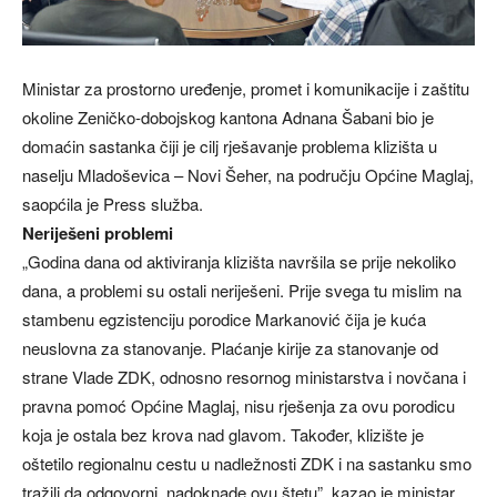
Ministar za prostorno uređenje, promet i komunikacije i zaštitu
okoline Zeničko-dobojskog kantona Adnana Šabani bio je
domaćin sastanka čiji je cilj rješavanje problema klizišta u
naselju Mladoševica – Novi Šeher, na području Općine Maglaj,
saopćila je Press služba.
Neriješeni problemi
„Godina dana od aktiviranja klizišta navršila se prije nekoliko
dana, a problemi su ostali neriješeni. Prije svega tu mislim na
stambenu egzistenciju porodice Markanović čija je kuća
neuslovna za stanovanje. Plaćanje kirije za stanovanje od
strane Vlade ZDK, odnosno resornog ministarstva i novčana i
pravna pomoć Općine Maglaj, nisu rješenja za ovu porodicu
koja je ostala bez krova nad glavom. Također, klizište je
oštetilo regionalnu cestu u nadležnosti ZDK i na sastanku smo
tražili da odgovorni, nadoknade ovu štetu”, kazao je ministar