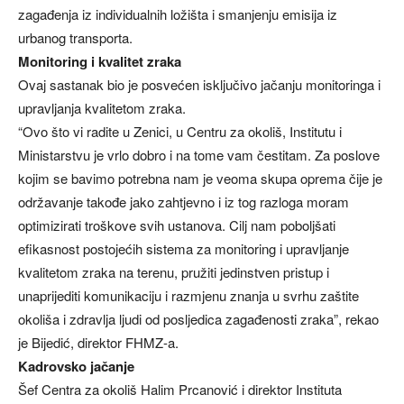
zagađenja iz individualnih ložišta i smanjenju emisija iz
urbanog transporta.
Monitoring i kvalitet zraka
Ovaj sastanak bio je posvećen isključivo jačanju monitoringa i
upravljanja kvalitetom zraka.
“Ovo što vi radite u Zenici, u Centru za okoliš, Institutu i
Ministarstvu je vrlo dobro i na tome vam čestitam. Za poslove
kojim se bavimo potrebna nam je veoma skupa oprema čije je
održavanje takođe jako zahtjevno i iz tog razloga moram
optimizirati troškove svih ustanova. Cilj nam poboljšati
efikasnost postojećih sistema za monitoring i upravljanje
kvalitetom zraka na terenu, pružiti jedinstven pristup i
unaprijediti komunikaciju i razmjenu znanja u svrhu zaštite
okoliša i zdravlja ljudi od posljedica zagađenosti zraka”, rekao
je Bijedić, direktor FHMZ-a.
Kadrovsko jačanje
Šef Centra za okoliš Halim Prcanović i direktor Instituta