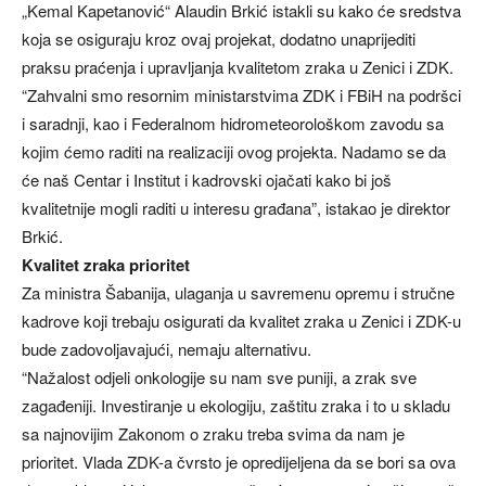
„Kemal Kapetanović“ Alaudin Brkić istakli su kako će sredstva
koja se osiguraju kroz ovaj projekat, dodatno unaprijediti
praksu praćenja i upravljanja kvalitetom zraka u Zenici i ZDK.
“Zahvalni smo resornim ministarstvima ZDK i FBiH na podršci
i saradnji, kao i Federalnom hidrometeorološkom zavodu sa
kojim ćemo raditi na realizaciji ovog projekta. Nadamo se da
će naš Centar i Institut i kadrovski ojačati kako bi još
kvalitetnije mogli raditi u interesu građana”, istakao je direktor
Brkić.
Kvalitet zraka prioritet
Za ministra Šabanija, ulaganja u savremenu opremu i stručne
kadrove koji trebaju osigurati da kvalitet zraka u Zenici i ZDK-u
bude zadovoljavajući, nemaju alternativu.
“Nažalost odjeli onkologije su nam sve puniji, a zrak sve
zagađeniji. Investiranje u ekologiju, zaštitu zraka i to u skladu
sa najnovijim Zakonom o zraku treba svima da nam je
prioritet. Vlada ZDK-a čvrsto je opredijeljena da se bori sa ova