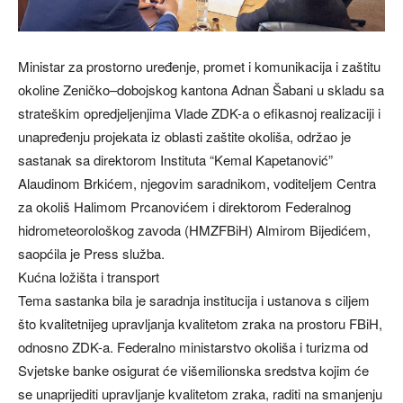
Ministar za prostorno uređenje, promet i komunikacija i zaštitu
okoline Zeničko–dobojskog kantona Adnan Šabani u skladu sa
strateškim opredjeljenjima Vlade ZDK-a o efikasnoj realizaciji i
unapređenju projekata iz oblasti zaštite okoliša, održao je
sastanak sa direktorom Instituta “Kemal Kapetanović”
Alaudinom Brkićem, njegovim saradnikom, voditeljem Centra
za okoliš Halimom Prcanovićem i direktorom Federalnog
hidrometeorološkog zavoda (HMZFBiH) Almirom Bijedićem,
saopćila je Press služba.
Kućna ložišta i transport
Tema sastanka bila je saradnja institucija i ustanova s ciljem
što kvalitetnijeg upravljanja kvalitetom zraka na prostoru FBiH,
odnosno ZDK-a. Federalno ministarstvo okoliša i turizma od
Svjetske banke osigurat će višemilionska sredstva kojim će
se unaprijediti upravljanje kvalitetom zraka, raditi na smanjenju