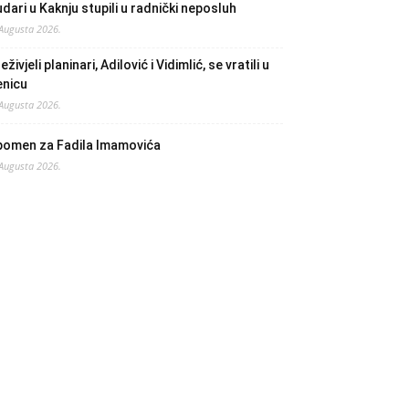
dari u Kaknju stupili u radnički neposluh
 Augusta 2026.
eživjeli planinari, Adilović i Vidimlić, se vratili u
enicu
 Augusta 2026.
pomen za Fadila Imamovića
 Augusta 2026.