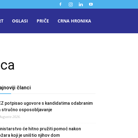
RT
OGLASI
PRIČE
CRNA HRONIKA
ica
ajnoviji članci
EZ potpisao ugovore s kandidatima odabranim
a stručno osposobljavanje
 Augusta 2026.
nistarstvo će hitno pružiti pomoć nakon
žara koji je uništio njihov dom