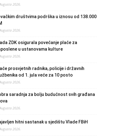
 Augusta 2026.
ovačkim društvima podrška u iznosu od 138.000
M
 Augusta 2026.
ada ZDK osigurala povećanje plaće za
aposlene u ustanovama kulture
 Augusta 2026.
aće prosvjetnih radnika, policije i državnih
užbenika od 1. jula veće za 10 posto
 Augusta 2026.
bra saradnja za bolju budućnost svih građana
lova
 Augusta 2026.
javljen hitni sastanak u sjedištu Vlade FBiH
 Augusta 2026.