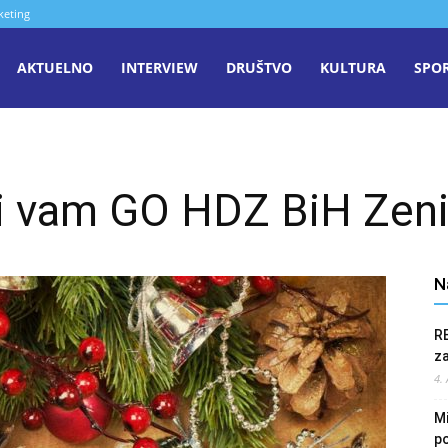
keting
aša
AKTUELNO
INTERVIEW
DRUŠTVO
KULTURA
SPO
iječ
li vam GO HDZ BiH Zen
enica
N
R
z
4.
Mi
po