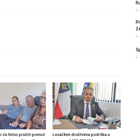
Ru
4.
Pr
Z
4.
S
4.
o će hitno pružiti pomoć
Lovačkim društvima podrška u