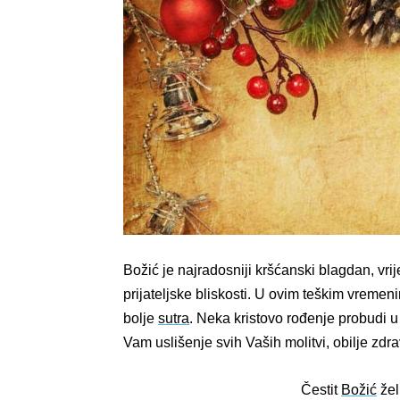
Božić je najradosniji kršćanski blagdan, vrij
prijateljske bliskosti. U ovim teškim vreme
bolje
sutra
. Neka kristovo rođenje probudi u
Vam uslišenje svih Vaših molitvi, obilje zdrav
Čestit
Božić
že