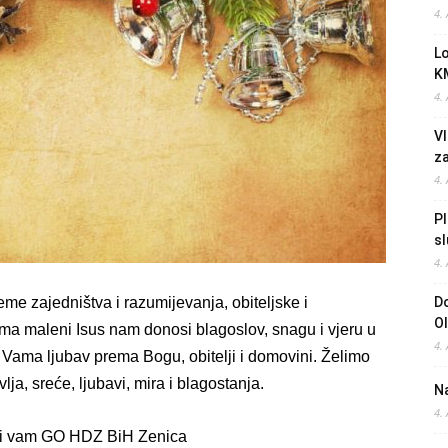
4.
L
K
4.
Vl
z
4.
Pl
sl
4.
eme zajedništva i razumijevanja, obiteljske i
Do
O
nima maleni Isus nam donosi blagoslov, snagu i vjeru u
4.
 Vama ljubav prema Bogu, obitelji i domovini. Želimo
lja, sreće, ljubavi, mira i blagostanja.
Na
4.
li vam GO HDZ BiH Zenica