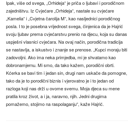
Ipak, više od svega, „Orhideja“ je priča o ljubavi i porodičnom
zajedništvu. Iz Cvjećare „Orhideja“, nastale su cvjećare
„Kamelia“ i „Cvjetna čarolija M“, kao nasljednici porodičnog
posla. I to je posebna vrijednost svega, činjenica da je Hajrić
svoju ljubav prema cvjećarstvu prenio na djecu, koja su danas
uspješni vlasnici cvjećara. Na ovaj način, porodična tradicija
se nastavlja, a iskustvo i znanje se prenose. „Kupci moraju biti
zadovoljni. Ako ima neka primjedba, mi je shvatamo kao
dobronamjernu. Mi smo, da tako kažem, porodični obrti.
Kćerka se bavi tim i jedan sin, drugi nam uskače da pomogne,
tako da je to porodični biznis i vjerovatno je i to jedan od
razloga koji nas drži u ovome svemu. Moja djeca su mene
pratila kroz život, a i ja, naravno, njih. Jedni drugima
pomažemo, stojimo na raspolaganju“, kaže Hajrić.