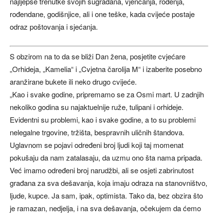
najljepše trenutke svojih sugrađana, vjenčanja, rođenja,
rođendane, godišnjice, ali i one teške, kada cvijeće postaje
odraz poštovanja i sjećanja.
S obzirom na to da se bliži Dan žena, posjetite cvjećare
„Orhideja, „Kamelia“ i „Cvjetna čarolija M“ i izaberite posebno
aranžirane bukete ili neko drugo cvijeće.
„Kao i svake godine, pripremamo se za Osmi mart. U zadnjih
nekoliko godina su najaktuelnije ruže, tulipani i orhideje.
Evidentni su problemi, kao i svake godine, a to su problemi
nelegalne trgovine, tržišta, bespravnih uličnih štandova.
Uglavnom se pojavi određeni broj ljudi koji taj momenat
pokušaju da nam zatalasaju, da uzmu ono šta nama pripada.
Već imamo određeni broj narudžbi, ali se osjeti zabrinutost
građana za sva dešavanja, koja imaju odraza na stanovništvo,
ljude, kupce. Ja sam, ipak, optimista. Tako da, bez obzira što
je ramazan, nedjelja, i na sva dešavanja, očekujem da ćemo