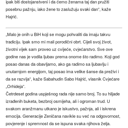
ipak biti dostojanstveni i da ćemo ženama taj dan pružiti
posebnu pažnju, iako žene to zaslužuju svaki dan“, kaže
Hajrić.
„Malo je onih u BiH koji se mogu pohvaliti da imaju takvu
tradiciju. Ipak smo mi mali porodični obrt. Cijeli svoj život,
životni vijek sam proveo uz cvijeće, cvjećarstvo. Sve ove
godine nas je vodila ljubav prema onome što radimo. Koji god
posao danas da obavljamo, ako ga radimo sa ljubavlju i
unutarnjom energijom, taj posao ima velike šanse da preživi i
da se razvija“, kaže Sabahudin Sabo Hajrić, vlasnik Cvjećare
„Orhideja“.
Četrdeset godina uspješnog rada nije samo broj. To su hiljade
izrađenih buketa, bezbroj osmijeha, ali i ogroman trud. U
svakom aranžmanu utkano je iskustvo, pažnja, ali i iskrena
emocija. Generacije Zeničana navikle su već na odgovornost,
povjerenje i spremnost da se ispuna svaka njihova želja.