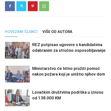
POVEZANI ČLANCI
VIŠE OD AUTORA
REZ potpisao ugovore s kandidatima
odabranim za stručno osposobljavanje
Ministarstvo će hitno pružiti pomoć
nakon požara koji je uništio njihov dom
Lovačkim društvima podrška u iznosu
od 138.000 KM