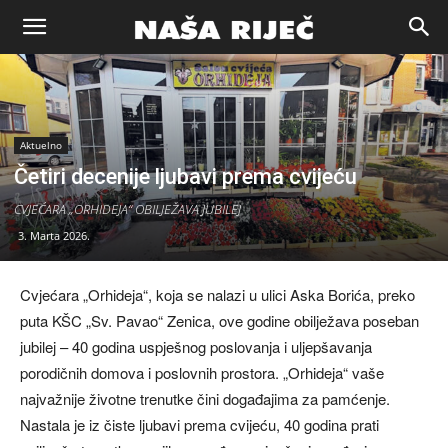
Naša
riječ
Aktuelno
Četiri decenije ljubavi prema cvijeću
Zenica
CVJEĆARA „ORHIDEJA“ OBILJEŽAVA JUBILEJ
3. Marta 2026.
Cvjećara „Orhideja“, koja se nalazi u ulici Aska Borića, preko
puta KŠC „Sv. Pavao“ Zenica, ove godine obilježava poseban
jubilej – 40 godina uspješnog poslovanja i uljepšavanja
porodičnih domova i poslovnih prostora. „Orhideja“ vaše
najvažnije životne trenutke čini događajima za pamćenje.
Nastala je iz čiste ljubavi prema cvijeću, 40 godina prati