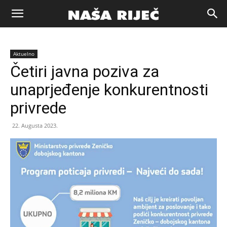
Naša
Aktuelno
riječ
Četiri javna poziva za
unaprjeđenje konkurentnosti
Zenica
privrede
22. Augusta 2023.