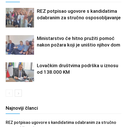
REZ potpisao ugovore s kandidatima
odabranim za stručno osposobljavanje
Ministarstvo će hitno pružiti pomoć
nakon požara koji je uništio njihov dom
Lovačkim društvima podrška u iznosu
od 138.000 KM
Najnoviji članci
REZ potpisao ugovore s kandidatima odabranim za stručno