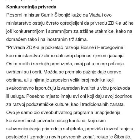
Konkurentnija privreda
Resorni ministar Samir Šibonjić kaže da Vlada i ovo
ministarstvo ostaju čvrsto opredjeljeni da privredu ZDK-a učine
još konkurentnijom i spremnijom za tržišne utakmice, kako na
domaćem tako i na inostranim tržištima.
“Privreda ZDK-a je pokretač razvoja Bosne i Hercegovine i
kao ministarstvo želimo dati svoj doprinos njenom jačanju.
Osim malih i srednjih preduzeća, ovaj put u mjere poticaja
uvršteni su i obrti. Možda se premalo pažnje daje upravo
obrtima, ali u njima je zaposlen veliki broj radnika koji
svakodnevno isporučuju izvanredan kvalitet u vidu proizvoda
ili usluga. Posebno mjesto imaju svi oni koji daju svoj doprinos
za razvoj poduzetničke kulture, kao i tradicionalnih zanata.
Ovo je samo dio sveobuhvatnog programa unaprjeđenja
konkurentnosti privrede našeg kantona, koji osim
subvencioniranja privrednih subjekata, predviđa i investiranje u
postojeće i izgradnju novih privrednih zona”, rekao je Šibonjić.