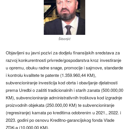
Šibonjić
Objavljeni su javni pozivi za dodjelu finansijskih sredstava za
razvoj konkurentnosti privrede/gospodarstva kroz investiranje
u opremu, obuku radne snage, promocije i sajmove, standarde
i kontrolu kvalitete te patente (1.359.960,44 KM),
subvencioniranje investicija kod obrta i obavljanje djelatnosti
prema Uredbi o zaštiti tradicionalnih i starih zanata (500.000,00
KM), subvencioniranje administrativnih troškova kod izgradnje
proizvodnih objekata (250.000,00 KM) te subvencioniranje
(regresiranje) kamata po kreditima odobrenim u 2021., 2022. i
2023. godini po osnovu Kreditno-garancijskog fonda Vlade
ZDK-a (10.000,00 KM).