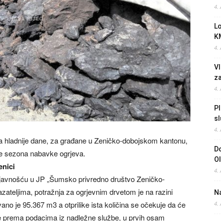
4.
L
K
4.
Vl
z
4.
Pl
sl
4.
za hladnije dane, za građane u Zeničko-dobojskom kantonu,
Do
u je sezona nabavke ogrjeva.
O
enici
4.
 javnošću u JP „Šumsko privredno društvo Zeničko-
ateljima, potražnja za ogrjevnim drvetom je na razini
Na
ano je 95.367 m3 a otprilike ista količina se očekuje da će
4.
 je prema podacima iz nadležne službe, u prvih osam