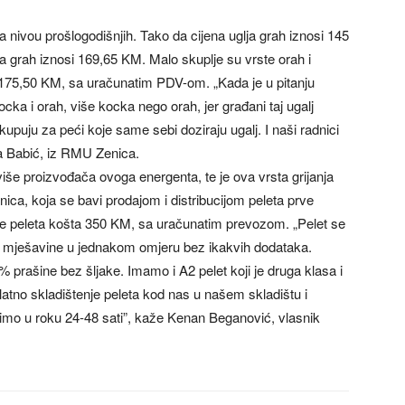
 nivou prošlogodišnjih. Tako da cijena uglja grah iznosi 145
 grah iznosi 169,65 KM. Malo skuplje su vrste orah i
i 175,50 KM, sa uračunatim PDV-om. „Kada je u pitanju
ka i orah, više kocka nego orah, jer građani taj ugalj
kupuju za peći koje same sebi doziraju ugalj. I naši radnici
a Babić, iz RMU Zenica.
više proizvođača ovoga energenta, te je ova vrsta grijanja
ica, koja se bavi prodajom i distribucijom peleta prve
one peleta košta 350 KM, sa uračunatim prevozom. „Pelet se
ja mješavine u jednakom omjeru bez ikakvih dodataka.
 prašine bez šljake. Imamo i A2 pelet koji je druga klasa i
splatno skladištenje peleta kod nas u našem skladištu i
mo u roku 24-48 sati”, kaže Kenan Beganović, vlasnik