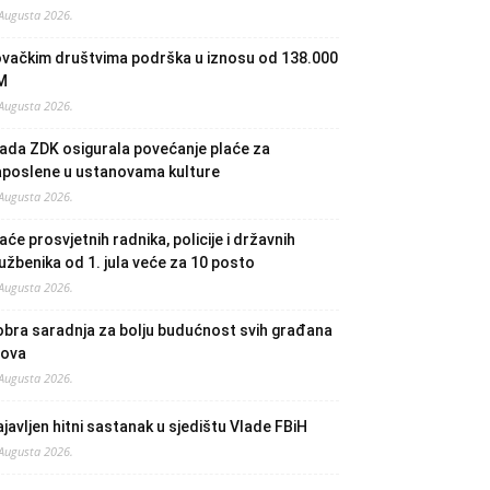
 Augusta 2026.
ovačkim društvima podrška u iznosu od 138.000
M
 Augusta 2026.
ada ZDK osigurala povećanje plaće za
aposlene u ustanovama kulture
 Augusta 2026.
aće prosvjetnih radnika, policije i državnih
užbenika od 1. jula veće za 10 posto
 Augusta 2026.
bra saradnja za bolju budućnost svih građana
lova
 Augusta 2026.
javljen hitni sastanak u sjedištu Vlade FBiH
 Augusta 2026.