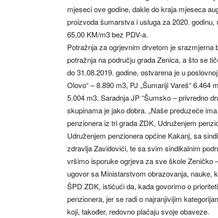
mjeseci ove godine, dakle do kraja mjeseca au
proizvoda šumarstva i usluga za 2020. godinu, 
65,00 KM/m3 bez PDV-a.
Potražnja za ogrjevnim drvetom je srazmjerna b
potražnja na području grada Zenica, a što se tič
do 31.08.2019. godine, ostvarena je u poslovnoj 
Olovo“ – 8.890 m3, PJ „Šumariji Vareš“ 6.464 m
5.004 m3. Saradnja JP “Šumsko – privredno dr
skupinama je jako dobra. „Naše preduzeće ima 
penzionera iz tri grada ZDK, Udruženjem penz
Udruženjem penzionera općine Kakanj, sa sind
zdravlja Zavidovići, te sa svim sindikalnim po
vršimo isporuke ogrjeva za sve škole Zeničko –
ugovor sa Ministarstvom obrazovanja, nauke, kul
ŠPD ZDK, istićući da, kada govorimo o prioritet
penzionera, jer se radi o najranjivijim kategorij
koji, također, redovno plaćaju svoje obaveze.