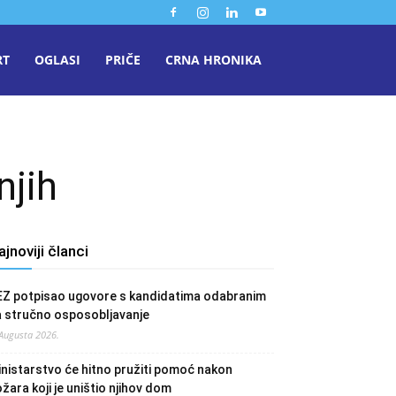
RT
OGLASI
PRIČE
CRNA HRONIKA
njih
ajnoviji članci
EZ potpisao ugovore s kandidatima odabranim
a stručno osposobljavanje
 Augusta 2026.
nistarstvo će hitno pružiti pomoć nakon
žara koji je uništio njihov dom