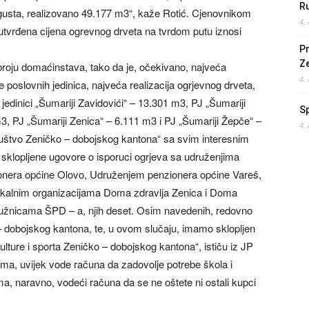
Ru
gusta, realizovano 49.177 m3“, kaže Rotić. Cjenovnikom
4.
utvrđena cijena ogrevnog drveta na tvrdom putu iznosi
Pr
Z
roju domaćinstava, tako da je, očekivano, najveća
4.
e poslovnih jedinica, najveća realizacija ogrjevnog drveta,
jedinici „Šumariji Zavidovići“ – 13.301 m3, PJ „Šumariji
S
3, PJ „Šumariji Zenica“ – 6.111 m3 i PJ „Šumariji Žepče“ –
4.
uštvo Zeničko – dobojskog kantona“ sa svim interesnim
sklopljene ugovore o isporuci ogrjeva sa udruženjima
ionera općine Olovo, Udruženjem penzionera općine Vareš,
ikalnim organizacijama Doma zdravlja Zenica i Doma
družnicama ŠPD – a, njih deset. Osim navedenih, redovno
 dobojskog kantona, te, u ovom slučaju, imamo sklopljen
ture i sporta Zeničko – dobojskog kantona“, ističu iz JP
ima, uvijek vode računa da zadovolje potrebe škola i
ama, naravno, vodeći računa da se ne oštete ni ostali kupci