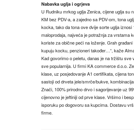
Nabavka uglja i ogrjeva
U Rudniku mrkog uglja Zenica, cijene uglja su na
KM bez PDV-a, a zajedno sa PDV-om, tona uglja
kocka, tako da tona ove dvije sorte uglja iznos
maloprodaja, najveća je potražnja za vrstama koc
koriste za obične peći na loženje. Grah građani 
kupuju kocku, penzioneri također…“, kaže Alm
Kad govorimo o peletu, danas je na tržištu sve 
sve popularnija. U firmi KA commerce d.o.o. Zen
klase, uz posjedovanje A1 certifikata, cijena t
sastoji od drveta jele/smrče/bukve, kombinaci
Znači, 100% prirodno drvo i sagorijevanje uz 99%
cijenovno je jeftiniji od prve klase. Vršimo i be
isporuku po dogovoru sa kupcima. Dostavu vrši
firme.