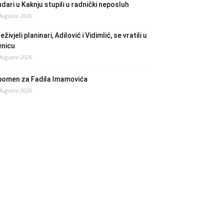
dari u Kaknju stupili u radnički neposluh
 Augusta 2026.
eživjeli planinari, Adilović i Vidimlić, se vratili u
enicu
 Augusta 2026.
pomen za Fadila Imamovića
 Augusta 2026.