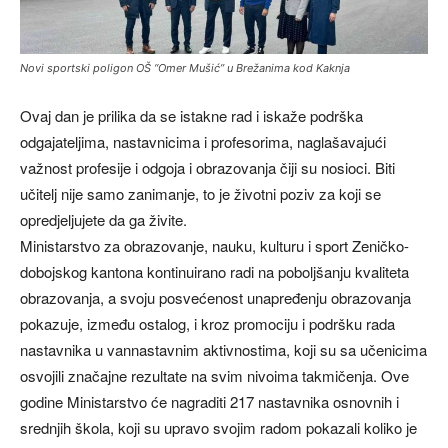
Novi sportski poligon OŠ “Omer Mušić” u Brežanima kod Kaknja
Ovaj dan je prilika da se istakne rad i iskaže podrška
odgajateljima, nastavnicima i profesorima, naglašavajući
važnost profesije i odgoja i obrazovanja čiji su nosioci. Biti
učitelj nije samo zanimanje, to je životni poziv za koji se
opredjeljujete da ga živite.
Ministarstvo za obrazovanje, nauku, kulturu i sport Zeničko-
dobojskog kantona kontinuirano radi na poboljšanju kvaliteta
obrazovanja, a svoju posvećenost unapređenju obrazovanja
pokazuje, između ostalog, i kroz promociju i podršku rada
nastavnika u vannastavnim aktivnostima, koji su sa učenicima
osvojili značajne rezultate na svim nivoima takmičenja. Ove
godine Ministarstvo će nagraditi 217 nastavnika osnovnih i
srednjih škola, koji su upravo svojim radom pokazali koliko je