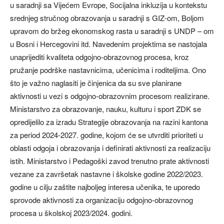
u saradnji sa Vijećem Evrope, Socijalna inkluzija u kontekstu
srednjeg stručnog obrazovanja u saradnji s GIZ-om, Boljom
upravom do bržeg ekonomskog rasta u saradnji s UNDP – om
u Bosni i Hercegovini itd. Navedenim projektima se nastojala
unaprijediti kvaliteta odgojno-obrazovnog procesa, kroz
pružanje podrške nastavnicima, učenicima i roditeljima. Ono
što je važno naglasiti je činjenica da su sve planirane
aktivnosti u vezi s odgojno-obrazovnim procesom realizirane.
Ministarstvo za obrazovanje, nauku, kulturu i sport ZDK se
opredijelilo za izradu Strategije obrazovanja na razini kantona
za period 2024-2027. godine, kojom će se utvrditi prioriteti u
oblasti odgoja i obrazovanja i definirati aktivnosti za realizaciju
istih. Ministarstvo i Pedagoški zavod trenutno prate aktivnosti
vezane za završetak nastavne i školske godine 2022/2023.
godine u cilju zaštite najboljeg interesa učenika, te uporedo
sprovode aktivnosti za organizaciju odgojno-obrazovnog
procesa u školskoj 2023/2024. godini.