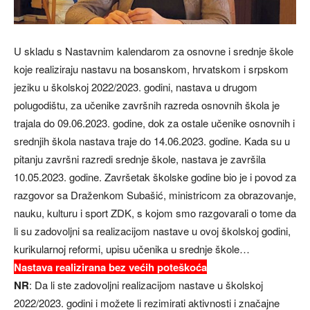
U skladu s Nastavnim kalendarom za osnovne i srednje škole
koje realiziraju nastavu na bosanskom, hrvatskom i srpskom
jeziku u školskoj 2022/2023. godini, nastava u drugom
polugodištu, za učenike završnih razreda osnovnih škola je
trajala do 09.06.2023. godine, dok za ostale učenike osnovnih i
srednjih škola nastava traje do 14.06.2023. godine. Kada su u
pitanju završni razredi srednje škole, nastava je završila
10.05.2023. godine. Završetak školske godine bio je i povod za
razgovor sa Draženkom Subašić, ministricom za obrazovanje,
nauku, kulturu i sport ZDK, s kojom smo razgovarali o tome da
li su zadovoljni sa realizacijom nastave u ovoj školskoj godini,
kurikularnoj reformi, upisu učenika u srednje škole…
Nastava realizirana bez većih poteškoća
NR
: Da li ste zadovoljni realizacijom nastave u školskoj
2022/2023. godini i možete li rezimirati aktivnosti i značajne