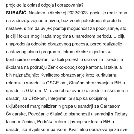
projekte iz oblasti odgoja i obrazovanja?
SUBAŠIĆ
: Nastava u školskoj 2022/2023. godini je realizirana
na zadovoljavajućem nivou, bez većih poteškoća ili prekida
nastave, s tim da uvijek postoji mogućnost za poboljšanje, što
je cilj i fokus mog i rada mog tima u narednom periodu. U cilju
unapređenja odgojno-obrazovnog procesa, pored realizacije
nastavnog plana i programa, tokom školske godine su
kontinuirano realizirani različiti projekti u osnovnim i srednjim
školama na području Zeničko-dobojskog kantona. Istaknula
bih najznačajnije: Kvalitetno obrazovanje kroz kurikularnu
reformu u saradnji s OSCE-om, Stručno obrazovanje u BiH u
saradnji s GIZ-om, Mirovno obrazovanje u srednjim školama u
saradnji sa CRS-om, Integrirani pristup ka socijalnoj
uključenosti marginaliziranih grupa u saradnji sa Caritasom
Švicarske, Povećanje čitalačke pismenosti u saradnji s Rotary
klubom Zenica, Podrška reformi javnog sektora u BiH u
saradnji sa Svjetskom bankom, Kvalitetno obrazovanje za sve