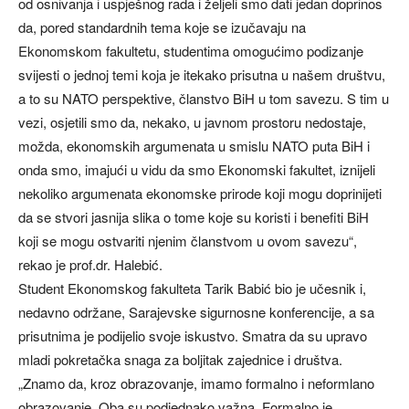
od osnivanja i uspješnog rada i željeli smo dati jedan doprinos
da, pored standardnih tema koje se izučavaju na
Ekonomskom fakultetu, studentima omogućimo podizanje
svijesti o jednoj temi koja je itekako prisutna u našem društvu,
a to su NATO perspektive, članstvo BiH u tom savezu. S tim u
vezi, osjetili smo da, nekako, u javnom prostoru nedostaje,
možda, ekonomskih argumenata u smislu NATO puta BiH i
onda smo, imajući u vidu da smo Ekonomski fakultet, iznijeli
nekoliko argumenata ekonomske prirode koji mogu doprinijeti
da se stvori jasnija slika o tome koje su koristi i benefiti BiH
koji se mogu ostvariti njenim članstvom u ovom savezu“,
rekao je prof.dr. Halebić.
Student Ekonomskog fakulteta Tarik Babić bio je učesnik i,
nedavno održane, Sarajevske sigurnosne konferencije, a sa
prisutnima je podijelio svoje iskustvo. Smatra da su upravo
mladi pokretačka snaga za boljitak zajednice i društva.
„Znamo da, kroz obrazovanje, imamo formalno i neformlano
obrazovanje. Oba su podjednako važna. Formalno je