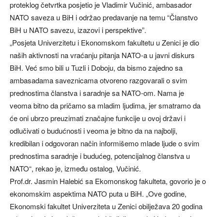
proteklog četvrtka posjetio je Vladimir Vučinić, ambasador
NATO saveza u BiH i održao predavanje na temu “Članstvo
BiH u NATO savezu, izazovi i perspektive”.
„Posjeta Univerzitetu i Ekonomskom fakultetu u Zenici je dio
naših aktivnosti na vraćanju pitanja NATO-a u javni diskurs
BiH. Već smo bili u Tuzli i Doboju, da bismo zajedno sa
ambasadama saveznicama otvoreno razgovarali o svim
prednostima članstva i saradnje sa NATO-om. Nama je
veoma bitno da pričamo sa mladim ljudima, jer smatramo da
će oni ubrzo preuzimati značajne funkcije u ovoj državi i
odlučivati o budućnosti i veoma je bitno da na najbolji,
kredibilan i odgovoran način informišemo mlade ljude o svim
prednostima saradnje i budućeg, potencijalnog članstva u
NATO“, rekao je, između ostalog, Vučinić.
Prof.dr. Jasmin Halebić sa Ekomonskog fakulteta, govorio je o
ekonomskim aspektima NATO puta u BiH. „Ove godine,
Ekonomski fakultet Univerziteta u Zenici obilježava 20 godina