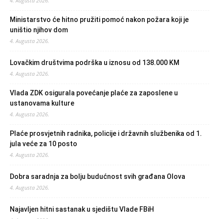
4. Augusta 2026.
Ministarstvo će hitno pružiti pomoć nakon požara koji je
uništio njihov dom
4. Augusta 2026.
Lovačkim društvima podrška u iznosu od 138.000 KM
4. Augusta 2026.
Vlada ZDK osigurala povećanje plaće za zaposlene u
ustanovama kulture
4. Augusta 2026.
Plaće prosvjetnih radnika, policije i državnih službenika od 1.
jula veće za 10 posto
4. Augusta 2026.
Dobra saradnja za bolju budućnost svih građana Olova
4. Augusta 2026.
Najavljen hitni sastanak u sjedištu Vlade FBiH