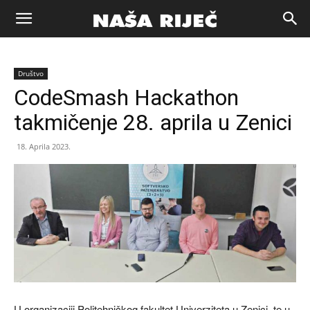
Naša
Društvo
riječ
CodeSmash Hackathon
takmičenje 28. aprila u Zenici
Zenica
18. Aprila 2023.
U organizaciji Politehničkog fakultet Univerziteta u Zenici, te u