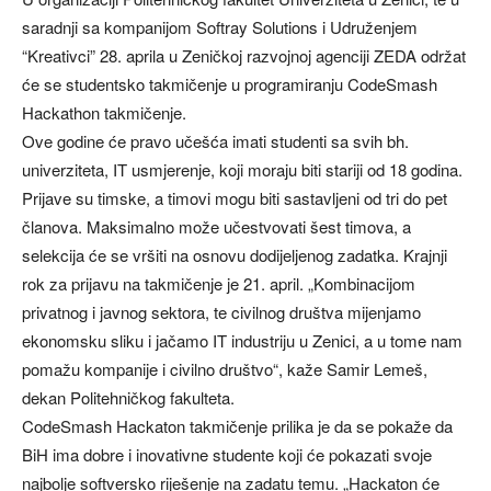
saradnji sa kompanijom Softray Solutions i Udruženjem
“Kreativci” 28. aprila u Zeničkoj razvojnoj agenciji ZEDA održat
će se studentsko takmičenje u programiranju CodeSmash
Hackathon takmičenje.
Ove godine će pravo učešća imati studenti sa svih bh.
univerziteta, IT usmjerenje, koji moraju biti stariji od 18 godina.
Prijave su timske, a timovi mogu biti sastavljeni od tri do pet
članova. Maksimalno može učestvovati šest timova, a
selekcija će se vršiti na osnovu dodijeljenog zadatka. Krajnji
rok za prijavu na takmičenje je 21. april. „Kombinacijom
privatnog i javnog sektora, te civilnog društva mijenjamo
ekonomsku sliku i jačamo IT industriju u Zenici, a u tome nam
pomažu kompanije i civilno društvo“, kaže Samir Lemeš,
dekan Politehničkog fakulteta.
CodeSmash Hackaton takmičenje prilika je da se pokaže da
BiH ima dobre i inovativne studente koji će pokazati svoje
najbolje softversko riješenje na zadatu temu. „Hackaton će