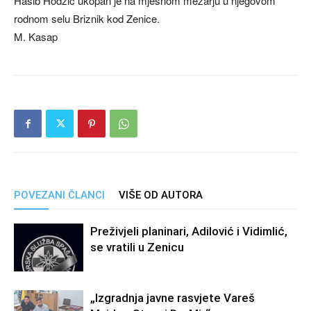
Hasib Hodžić ukopan je na mjesnom mezarju u njegovom
rodnom selu Briznik kod Zenice.
M. Kasap
POVEZANI ČLANCI
VIŠE OD AUTORA
Preživjeli planinari, Adilović i Vidimlić,
se vratili u Zenicu
„Izgradnja javne rasvjete Vareš