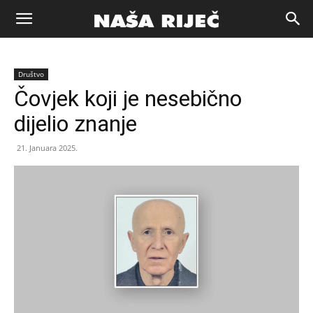
Naša
Društvo
riječ
Čovjek koji je nesebično
dijelio znanje
Zenica
21. Januara 2025.