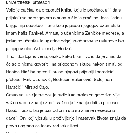
univerzitetski profesori.
Volio je da čita, da preporuči knjigu koju je pročitao, ali i da s
prijateljima porazgovara o onome što je pročitao. Ipak, jednu
knjigu nije dočekao – onu koju je pisao njegogov džematski
imam hafiz Fahir-ef. Arnaut, o učenicima Zeničke medrese, a
jedan od učenika te ugledne odgojno-obrazovne ustanove bio
je njegov otac Arif-efendija Hodžić.
Tiho i dostojanstveno, onako kako bi on i volio da je znao da
će se o njemu govoriti i na prigodnom skupu nakon smrti, od
Hasiba Hidžića oprostili su se njegovi prijatelji i saradnici
profesor Faik Uzunović, Bedrudin Salčinović, Sulejman
Haračić i Mirsad Čajo.
Često se, u vrijeme dok je radio kao profesor, govorilo: Nije
važno samo znanje znati, važno je i znanje dati, a profesor
Hasib Hodžić bio je baš od onih što su znanje nesebično
davali. Oni koji vjeruju u proživljenje i nastavak života znaju da
prava nagrada za takav rad tek slijedi.