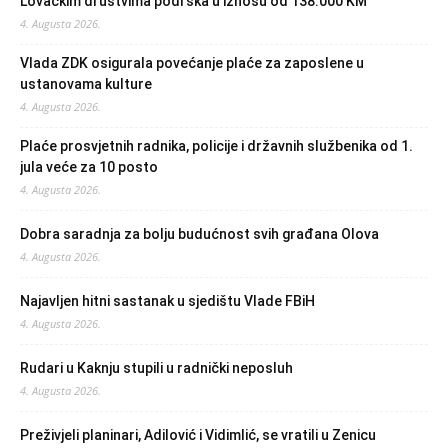
Lovačkim društvima podrška u iznosu od 138.000 KM
4. Augusta 2026.
Vlada ZDK osigurala povećanje plaće za zaposlene u
ustanovama kulture
4. Augusta 2026.
Plaće prosvjetnih radnika, policije i državnih službenika od 1.
jula veće za 10 posto
4. Augusta 2026.
Dobra saradnja za bolju budućnost svih građana Olova
4. Augusta 2026.
Najavljen hitni sastanak u sjedištu Vlade FBiH
4. Augusta 2026.
Rudari u Kaknju stupili u radnički neposluh
4. Augusta 2026.
Preživjeli planinari, Adilović i Vidimlić, se vratili u Zenicu