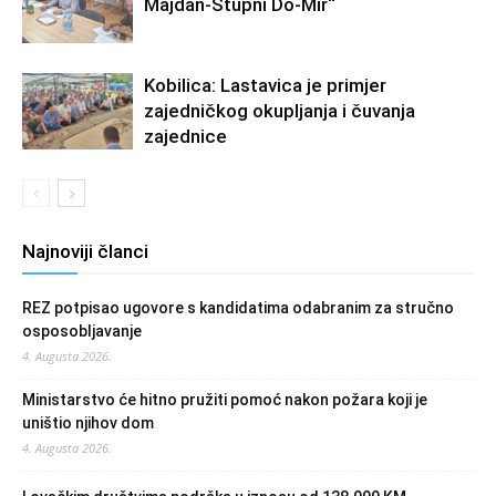
Majdan-Stupni Do-Mir“
Kobilica: Lastavica je primjer
zajedničkog okupljanja i čuvanja
zajednice
Najnoviji članci
REZ potpisao ugovore s kandidatima odabranim za stručno
osposobljavanje
4. Augusta 2026.
Ministarstvo će hitno pružiti pomoć nakon požara koji je
uništio njihov dom
4. Augusta 2026.