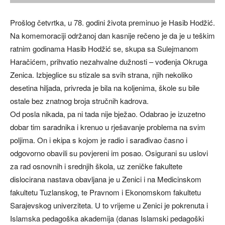
Prošlog četvrtka, u 78. godini života preminuo je Hasib Hodžić.
Na komemoraciji održanoj dan kasnije rečeno je da je u teškim
ratnim godinama Hasib Hodžić se, skupa sa Sulejmanom
Haračićem, prihvatio nezahvalne dužnosti – vođenja Okruga
Zenica. Izbjeglice su stizale sa svih strana, njih nekoliko
desetina hiljada, privreda je bila na koljenima, škole su bile
ostale bez znatnog broja stručnih kadrova.
Od posla nikada, pa ni tada nije bježao. Odabrao je izuzetno
dobar tim saradnika i krenuo u rješavanje problema na svim
poljima. On i ekipa s kojom je radio i sarađivao časno i
odgovorno obavili su povjereni im posao. Osigurani su uslovi
za rad osnovnih i srednjih škola, uz zeničke fakultete
dislocirana nastava obavljana je u Zenici i na Medicinskom
fakultetu Tuzlanskog, te Pravnom i Ekonomskom fakultetu
Sarajevskog univerziteta. U to vrijeme u Zenici je pokrenuta i
Islamska pedagoška akademija (danas Islamski pedagoški