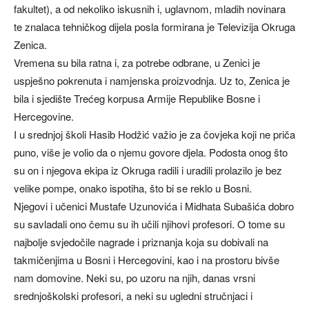
fakultet), a od nekoliko iskusnih i, uglavnom, mladih novinara
te znalaca tehničkog dijela posla formirana je Televizija Okruga
Zenica.
Vremena su bila ratna i, za potrebe odbrane, u Zenici je
uspješno pokrenuta i namjenska proizvodnja. Uz to, Zenica je
bila i sjedište Trećeg korpusa Armije Republike Bosne i
Hercegovine.
I u srednjoj školi Hasib Hodžić važio je za čovjeka koji ne priča
puno, više je volio da o njemu govore djela. Podosta onog što
su on i njegova ekipa iz Okruga radili i uradili prolazilo je bez
velike pompe, onako ispotiha, što bi se reklo u Bosni.
Njegovi i učenici Mustafe Uzunovića i Midhata Subašića dobro
su savladali ono čemu su ih učili njihovi profesori. O tome su
najbolje svjedočile nagrade i priznanja koja su dobivali na
takmičenjima u Bosni i Hercegovini, kao i na prostoru bivše
nam domovine. Neki su, po uzoru na njih, danas vrsni
srednjoškolski profesori, a neki su ugledni stručnjaci i