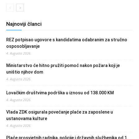
Najnoviji članci
REZ potpisao ugovore s kandidatima odabranim za stručno
osposobljavanje
4. Augusta 2026.
Ministarstvo će hitno pružiti pomoć nakon požara koji je
uništio njihov dom
4. Augusta 2026.
Lovačkim društvima podrška u iznosu od 138.000 KM
4. Augusta 2026.
Vlada ZDK osigurala povećanje plaće za zaposlene u
ustanovama kulture
4. Augusta 2026.
Plaće prosvjetnih radnika, policije i državnih službenika od 1.