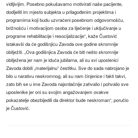
vidljivijim. Posebno pokušavamo motivirati naše pacijente,
dodijeliti im mjesto subjekta u prilagođenim projektima i
programima koji budu uzvraćeni posebnom odgovornošću,
brižnošću i motivacijom osoba za liječenje i uključivanje u
programe rehabilitacije i resocijalizacije“, kaže Čustović
istakavši da će godišnjicu Zavoda ove godine skromnije
obilježiti. „Ova godišnjica Zavoda će biti nešto skromnije
obilježena jer nam je iduća jubilarna, ali su svi uposlenici
Zavoda dobili „materijalnu“ čestitku. Sve do sada nabrojano je
bilo u narativu neskromnog, ali su nam činjenice i fakti takvi,
zato bih se u ime Zavoda najsrdačnije zahvalio i pohvalio sve
uposlenike jer oni su svojim angažovanjem ovakve
pokazatelje obezbijedili da direktor bude neskroman“, poručio
je Čustović.