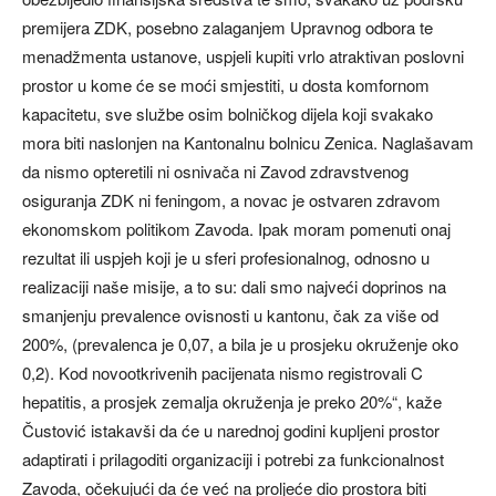
premijera ZDK, posebno zalaganjem Upravnog odbora te
menadžmenta ustanove, uspjeli kupiti vrlo atraktivan poslovni
prostor u kome će se moći smjestiti, u dosta komfornom
kapacitetu, sve službe osim bolničkog dijela koji svakako
mora biti naslonjen na Kantonalnu bolnicu Zenica. Naglašavam
da nismo opteretili ni osnivača ni Zavod zdravstvenog
osiguranja ZDK ni feningom, a novac je ostvaren zdravom
ekonomskom politikom Zavoda. Ipak moram pomenuti onaj
rezultat ili uspjeh koji je u sferi profesionalnog, odnosno u
realizaciji naše misije, a to su: dali smo najveći doprinos na
smanjenju prevalence ovisnosti u kantonu, čak za više od
200%, (prevalenca je 0,07, a bila je u prosjeku okruženje oko
0,2). Kod novootkrivenih pacijenata nismo registrovali C
hepatitis, a prosjek zemalja okruženja je preko 20%“, kaže
Čustović istakavši da će u narednoj godini kupljeni prostor
adaptirati i prilagoditi organizaciji i potrebi za funkcionalnost
Zavoda, očekujući da će već na proljeće dio prostora biti