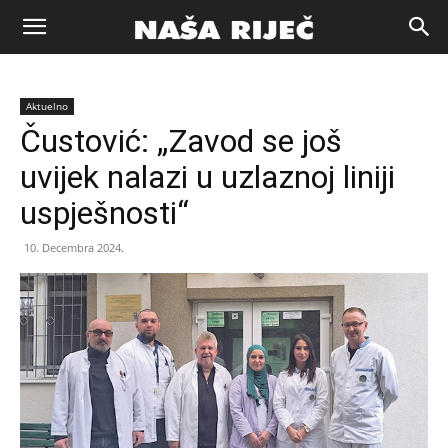
Naša
Aktuelno
riječ
Čustović: „Zavod se još
uvijek nalazi u uzlaznoj liniji
Zenica
uspješnosti“
10. Decembra 2024.