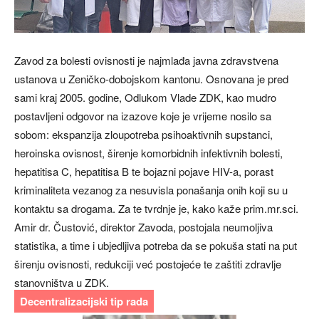
Zavod za bolesti ovisnosti je najmlađa javna zdravstvena
ustanova u Zeničko-dobojskom kantonu. Osnovana je pred
sami kraj 2005. godine, Odlukom Vlade ZDK, kao mudro
postavljeni odgovor na izazove koje je vrijeme nosilo sa
sobom: ekspanzija zloupotreba psihoaktivnih supstanci,
heroinska ovisnost, širenje komorbidnih infektivnih bolesti,
hepatitisa C, hepatitisa B te bojazni pojave HIV-a, porast
kriminaliteta vezanog za nesuvisla ponašanja onih koji su u
kontaktu sa drogama. Za te tvrdnje je, kako kaže prim.mr.sci.
Amir dr. Čustović, direktor Zavoda, postojala neumoljiva
statistika, a time i ubjedljiva potreba da se pokuša stati na put
širenju ovisnosti, redukciji već postojeće te zaštiti zdravlje
stanovništva u ZDK.
Decentralizacijski tip rada