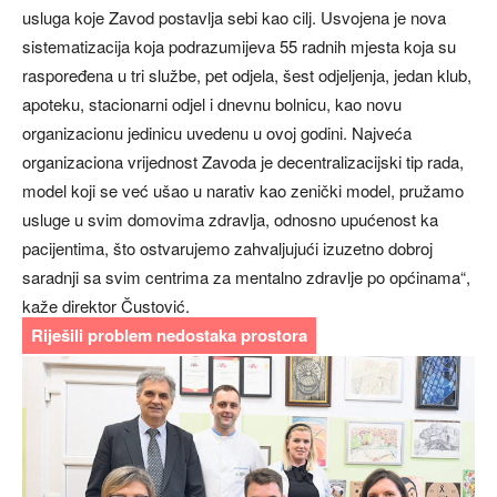
usluga koje Zavod postavlja sebi kao cilj. Usvojena je nova
sistematizacija koja podrazumijeva 55 radnih mjesta koja su
raspoređena u tri službe, pet odjela, šest odjeljenja, jedan klub,
apoteku, stacionarni odjel i dnevnu bolnicu, kao novu
organizacionu jedinicu uvedenu u ovoj godini. Najveća
organizaciona vrijednost Zavoda je decentralizacijski tip rada,
model koji se već ušao u narativ kao zenički model, pružamo
usluge u svim domovima zdravlja, odnosno upućenost ka
pacijentima, što ostvarujemo zahvaljujući izuzetno dobroj
saradnji sa svim centrima za mentalno zdravlje po općinama“,
kaže direktor Čustović.
Riješili problem nedostaka prostora