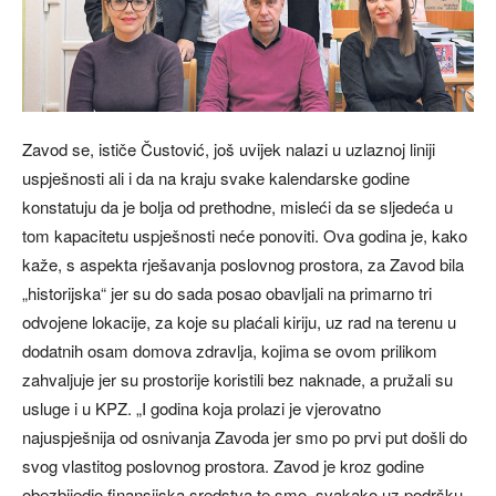
Zavod se, ističe Čustović, još uvijek nalazi u uzlaznoj liniji
uspješnosti ali i da na kraju svake kalendarske godine
konstatuju da je bolja od prethodne, misleći da se sljedeća u
tom kapacitetu uspješnosti neće ponoviti. Ova godina je, kako
kaže, s aspekta rješavanja poslovnog prostora, za Zavod bila
„historijska“ jer su do sada posao obavljali na primarno tri
odvojene lokacije, za koje su plaćali kiriju, uz rad na terenu u
dodatnih osam domova zdravlja, kojima se ovom prilikom
zahvaljuje jer su prostorije koristili bez naknade, a pružali su
usluge i u KPZ. „I godina koja prolazi je vjerovatno
najuspješnija od osnivanja Zavoda jer smo po prvi put došli do
svog vlastitog poslovnog prostora. Zavod je kroz godine
obezbijedio finansijska sredstva te smo, svakako uz podršku