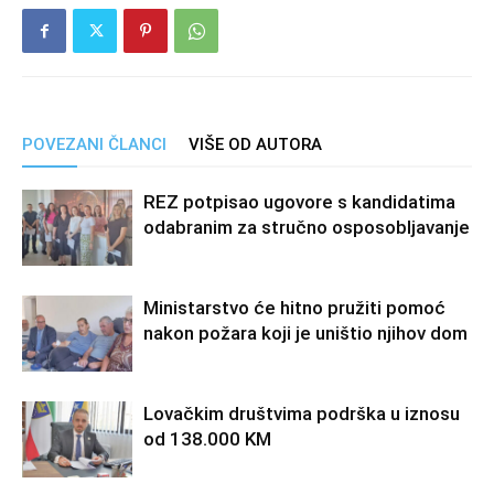
POVEZANI ČLANCI
VIŠE OD AUTORA
REZ potpisao ugovore s kandidatima
odabranim za stručno osposobljavanje
Ministarstvo će hitno pružiti pomoć
nakon požara koji je uništio njihov dom
Lovačkim društvima podrška u iznosu
od 138.000 KM