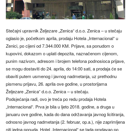
Stečajni upravnik Željezare „Zenica“ d.o.o. Zenica – u stečaju
oglasio je, početkom aprila, prodaju Hotela „Internacional“ u
Zenici, po cijeni od 7.344.000 KM. Prijave, sa ponudom o
kupovini, dokazom o uplati depozita, naznačenom cijenom,
punim nazivom, adresom i brojem telefona podnosioca prijave,
se mogu dostaviti do 24. aprila, do 14:00 sati, a prodaja će se
obaviti putem usmenog i javnog nadmetanja, uz prethodnu
pismenu prijavu, 26. aprila ove godine, u prostorijama
Željezare „Zenica“ d.o.o. Zenica – u stečaju.
Podsjećanja radi, ovo je treća po redu prodaja Hotela
„Internacional“. Prva je bila u ljeto 2018. godine, a druga u
januaru ove godine, kada do dana održavanja javnog licitiranja,
odnosno javnog nadmetanja (2. februar, op.a.), nije zaprimljena
niti jedna ponuda. Hotel „Internacional“ se tada prodavao po