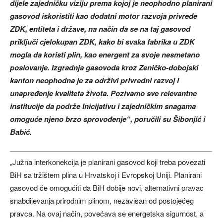
dijele zajedničku viziju prema kojoj je neophodno planirani
gasovod iskoristiti kao dodatni motor razvoja privrede
ZDK, entiteta i države, na način da se na taj gasovod
priključi cjelokupan ZDK, kako bi svaka fabrika u ZDK
mogla da koristi plin, kao energent za svoje nesmetano
poslovanje. Izgradnja gasovoda kroz Zeničko-dobojski
kanton neophodna je za održivi privredni razvoj i
unapređenje kvaliteta života. Pozivamo sve relevantne
institucije da podrže Inicijativu i zajedničkim snagama
omoguće njeno brzo sprovođenje“, poručili su Šibonjić i
Babić.
„Južna interkonekcija je planirani gasovod koji treba povezati
BiH sa tržištem plina u Hrvatskoj i Evropskoj Uniji. Planirani
gasovod će omogućiti da BiH dobije novi, alternativni pravac
snabdijevanja prirodnim plinom, nezavisan od postojećeg
pravca. Na ovaj način, povećava se energetska sigurnost, a