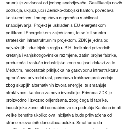
smanjuje zavisnost od jednog snabdjevača. Gasifikacija novih
područja, uključujući i Zeničko-dobojski kanton, povećava
konkurentnost i omogućava dugoročnu stabilnost
snabdijevanja. Projekt je usklađen s EU energetskom
politikom i Energetskom zajednicom, te se isti smatra
strateškim infrastrukturnim projektom. ZDK je jedna od
najvažnijih industrijskih regija u BiH. Indikatori privrednih
kretanja i vanjskotrgovinske razmjene, zatim brojne fabrike,
preduzeća i rastuće industrijske zone su jasni dokazi za to.
Međutim, nedostatak priključka na gasovodnu infrastrukturu
ograničava privredni rast, povećava troškove proizvodnje
zbog skupljih alternativnih izvora energije, te smanjuje
atraktivnost kantona za nove investicije. Privreda ZDK je
proizvodno i izvozno orijentisana, zbog čega bi fabrike,
industrijske zone, ali i domaćinstva sa područja Kantona imali
velike benefite ukoliko ova Inicijativa bude prihvaćena od
strane relevantnih donosilaca odluka. Smatramo da