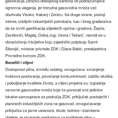
gasifikacija Zeničko-dobojskog kantona ne podrazumijeva
ogromna ulaganja, jer trenutna gasovodna mreža već
obuhvata Visoko, Kakanj i Zenicu. Sa druge strane, postoji
interes ozbiljnih industrijskih potrošača, kao i šireg građanstva
da se izvrši gasifikacija slijedećih općina i gradova: Žepče,
Zavidovići, Maglaj, Doboj Jug, Usora i Tešanj“, navodi se u
obrazloženju Inicijative koju zajednički potpisuju Samir
Šibonjić, ministar privrede ZDK i Diana Babić, predsjednica
Privredne komore ZDK.
Benefiti i ciljevi
Dostupnost plina, između ostalog, omogućava: smanjenje
troškova poslovanja, povećanje konkurentnosti, zaštitu okoliša
i poboljšanje kvaliteta života, a ciljevi projekta su: izgradnja
osnovne gasovodne mreže koja će povezati sve jedinice
lokalne samouprave sa područja ZDK, priključak postojećih i
planiranih industrijskih zona na gasovod, omogućavanje
priključka za javne ustanove, škole, bolnice i stambene
objekte, te stvaranje preduslova za korištenje plina u