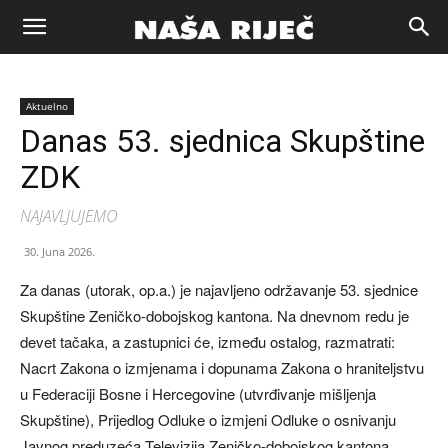
Naša
Aktuelno
riječ
Danas 53. sjednica Skupštine
ZDK
Zenica
NAJAVLJUJEMO
30. Juna 2026.
Za danas (utorak, op.a.) je najavljeno održavanje 53. sjednice
Skupštine Zeničko-dobojskog kantona. Na dnevnom redu je
devet tačaka, a zastupnici će, između ostalog, razmatrati:
Nacrt Zakona o izmjenama i dopunama Zakona o hraniteljstvu
u Federaciji Bosne i Hercegovine (utvrđivanje mišljenja
Skupštine), Prijedlog Odluke o izmjeni Odluke o osnivanju
Javnog preduzeća Televizija Zeničko-dobojskog kantona,