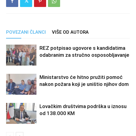
POVEZANI ČLANCI
VIŠE OD AUTORA
REZ potpisao ugovore s kandidatima
odabranim za stručno osposobljavanje
Ministarstvo će hitno pružiti pomoć
nakon požara koji je uništio njihov dom
Lovačkim društvima podrška u iznosu
od 138.000 KM