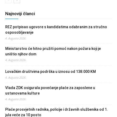
Najnoviji članci
REZ potpisao ugovore s kandidatima odabranim za stručno
osposobljavanje
4. Augusta 2026.
Ministarstvo će hitno pružiti pomoć nakon požara koji je
uništio njihov dom
4. Augusta 2026.
Lovačkim društvima podrška u iznosu od 138.000 KM
4. Augusta 2026.
Vlada ZDK osigurala povećanje plaće za zaposlene u
ustanovama kulture
4. Augusta 2026.
Plaće prosvjetnih radnika, policije i državnih službenika od 1.
jula veće za 10 posto