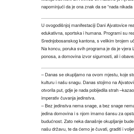
napominjući da je ona znak da se “nada nikada
U ovogodišnjoj manifestaciji Dani Ajvatovice re
edukativna, sportska i humana. Programi su rea
Srednjobosanskog kantona, s velikim brojem učes
Na koncu, poruka svih programa je da je vjera izv
ponosa, a domovina izvor sigurnosti, ali i obave
– Danas se okupljamo na ovom mjestu, koje sto
kulturu i našu snagu. Danas stojimo na Ajvatovic
otvorila put, gdje je nada pobijedila strah –kaz
imperativ čuvanja jedinstva.
– Bez jedinstva nema snage, a bez snage nema 
jedina domovina i s njom imamo šansu za opstan
budućnost. Zato neka današnje okupljanje bude 
našu državu, te da ćemo je čuvati, graditi i voljeti