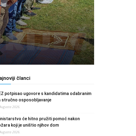
ajnoviji članci
EZ potpisao ugovore s kandidatima odabranim
a stručno osposobljavanje
 Augusta 2026.
nistarstvo će hitno pružiti pomoć nakon
žara koji je uništio njihov dom
 Augusta 2026.