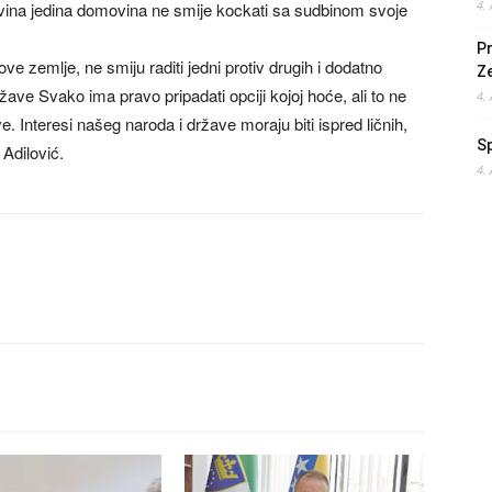
4.
vina jedina domovina ne smije kockati sa sudbinom svoje
Pr
ove zemlje, ne smiju raditi jedni protiv drugih i dodatno
Z
ržave Svako ima pravo pripadati opciji kojoj hoće, ali to ne
4.
e. Interesi našeg naroda i države moraju biti ispred ličnih,
S
 Adilović.
4.