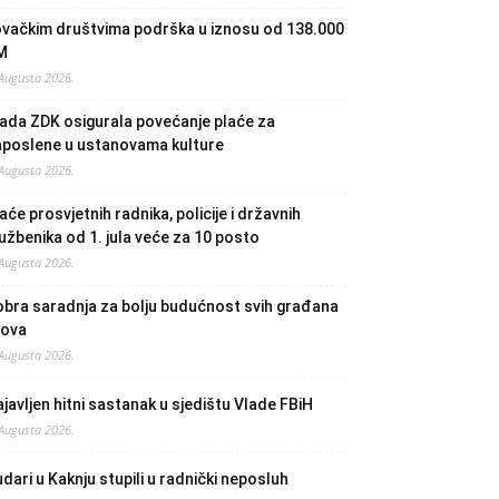
ovačkim društvima podrška u iznosu od 138.000
M
 Augusta 2026.
ada ZDK osigurala povećanje plaće za
aposlene u ustanovama kulture
 Augusta 2026.
aće prosvjetnih radnika, policije i državnih
užbenika od 1. jula veće za 10 posto
 Augusta 2026.
bra saradnja za bolju budućnost svih građana
lova
 Augusta 2026.
javljen hitni sastanak u sjedištu Vlade FBiH
 Augusta 2026.
dari u Kaknju stupili u radnički neposluh