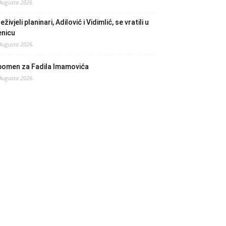
 Augusta 2026.
eživjeli planinari, Adilović i Vidimlić, se vratili u
enicu
 Augusta 2026.
pomen za Fadila Imamovića
 Augusta 2026.