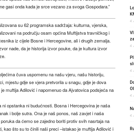
 ne gasi onda kada je srce vezano za svoga Gospodara.”
L
K
4.
alizovana su 62 programska sadržaja: kulturna, vjerska,
lizovani na području osam općina Muftijstva travničkog i
Vl
z
nika iz cijele Bosne i Hercegovine, ali i drugih zemalja.
4.
or nade, da je historija izvor pouke, da je kultura izvor
ze.
Pl
sl
4.
ljećima čuva uspomenu na našu vjeru, našu historiju,
i, mjestu gdje se vjera pretvorila u snagu, gdje je dova
Do
O
ao je muftija Adilović i napomenuo da Ajvatovica podsjeća na
4.
ni opstanka ni budućnosti. Bosna i Hercegovina je naša
Na
ak i bolje sutra. Ona je naš ponos, naš zavjet i naša
4.
poruka da ćemo se zajedno boriti protiv svih nasrtaja na
, kao što su to činili naši preci –istakao je muftija Adilović i
Ru