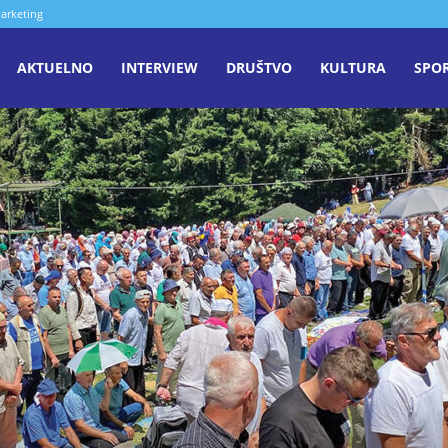
arketing
aša
AKTUELNO
INTERVIEW
DRUŠTVO
KULTURA
SPO
iječ
enica