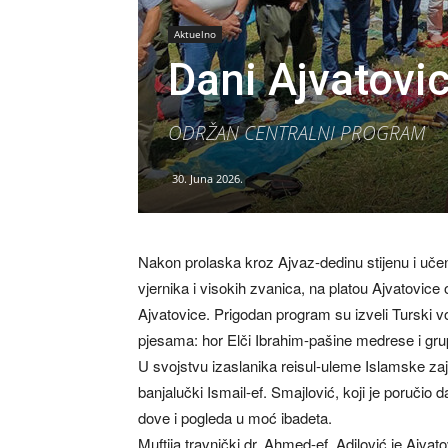
Aktuelno
Dani Ajvatovic
ODRŽAN CENTRALNI PROGRAM
30. Juna 2026.
Nakon prolaska kroz Ajvaz-dedinu stijenu i učenj
vjernika i visokih zvanica, na platou Ajvatovice
Ajvatovice. Prigodan program su izveli Turski voj
pjesama: hor Elči Ibrahim-pašine medrese i gru
U svojstvu izaslanika reisul-uleme Islamske zaj
banjalučki Ismail-ef. Smajlović, koji je poručio
dove i pogleda u moć ibadeta.
Muftija travnički dr. Ahmed-ef. Adilović je Ajvat