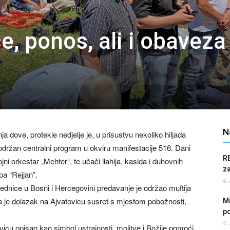
e, ponos, ali i obaveza
N
a dove, protekle nedjelje je, u prisustvu nekoliko hiljada
 održan centralni program u okviru manifestacije 516. Dani
R
ni orkestar „Mehter“, te učači ilahija, kasida i duhovnih
z
pa “Rejjan”.
4.
ednice u Bosni i Hercegovini predavanje je održao muftija
 da je dolazak na Ajvatovicu susret s mjestom pobožnosti,
Mi
po
4.
ovicu opisao kao simbol ustrajnosti, molitve i Božije pomoći,