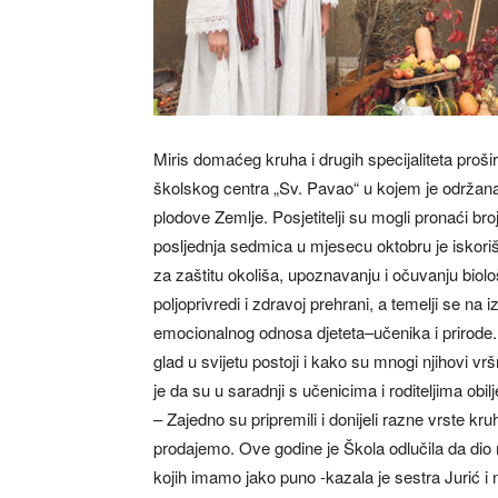
Miris domaćeg kruha i drugih specijaliteta proš
školskog centra „Sv. Pavao“ u kojem je održana 
plodove Zemlje. Posjetitelji su mogli pronaći broj
posljednja sedmica u mjesecu oktobru je iskoriš
za zaštitu okoliša, upoznavanju i očuvanju biolo
poljoprivredi i zdravoj prehrani, a temelji se na 
emocionalnog odnosa djeteta–učenika i prirode. 
glad u svijetu postoji i kako su mnogi njihovi vrš
je da su u saradnji s učenicima i roditeljima obil
– Zajedno su pripremili i donijeli razne vrste 
prodajemo. Ove godine je Škola odlučila da dio 
kojih imamo jako puno -kazala je sestra Jurić i n