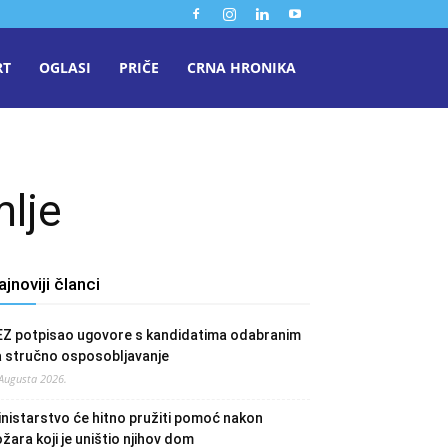
RT
OGLASI
PRIČE
CRNA HRONIKA
mlje
ajnoviji članci
EZ potpisao ugovore s kandidatima odabranim
a stručno osposobljavanje
 Augusta 2026.
nistarstvo će hitno pružiti pomoć nakon
žara koji je uništio njihov dom