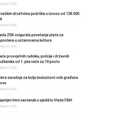
 Augusta 2026.
ovačkim društvima podrška u iznosu od 138.000
M
 Augusta 2026.
ada ZDK osigurala povećanje plaće za
aposlene u ustanovama kulture
 Augusta 2026.
aće prosvjetnih radnika, policije i državnih
užbenika od 1. jula veće za 10 posto
 Augusta 2026.
bra saradnja za bolju budućnost svih građana
lova
 Augusta 2026.
javljen hitni sastanak u sjedištu Vlade FBiH
 Augusta 2026.