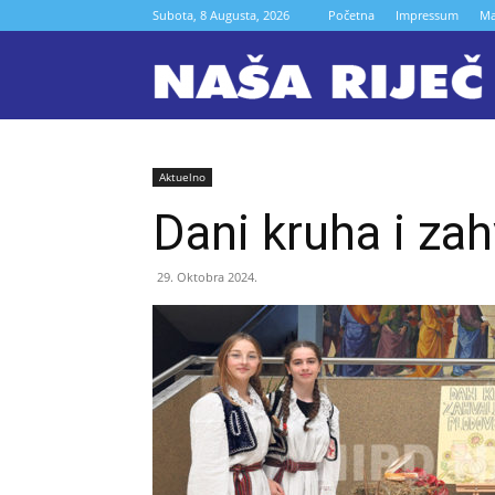
Subota, 8 Augusta, 2026
Početna
Impressum
Ma
N
r
Aktuelno
Dani kruha i za
Z
29. Oktobra 2024.