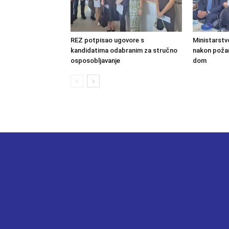
REZ potpisao ugovore s
Ministarstv
kandidatima odabranim za stručno
nakon požara
osposobljavanje
dom