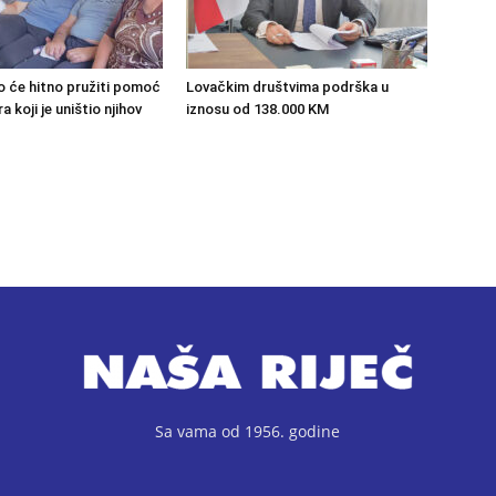
o će hitno pružiti pomoć
Lovačkim društvima podrška u
 koji je uništio njihov
iznosu od 138.000 KM
Sa vama od 1956. godine