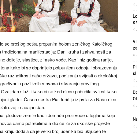
4.
L
K
4.
Vl
irio se prošlog petka prepunim holom zeničkog Katoličkog
z
tradicionalna manifestacija: Dani kruha i zahvalnosti za
4.
ne delicije, slastice, zimsko voće. Kao i niz godina ranije,
tena kako bi se doprinijelo potpunijem odgoju i obrazovanju
Pl
sl
ške raznolikosti naše države, podizanju svijesti o ekološkoj
4.
izgrađivanju pozitivnih stavova i stvaranju pravilnog
Ovaj dan služi i kako bi se kod djece pobudila svijest kako
Do
njaci gladni. Časna sestra Pia Jurić je izjavila za Našu riječ
O
4.
ježili ovaj značajan dan.
kruha, plodove zemlje kao i domaće proizvode u teglama koje
Na
novca damo potrebitima a dio će ići za školske projekte
4.
a kraju dodala da je veliki broj učenika bio uključen te