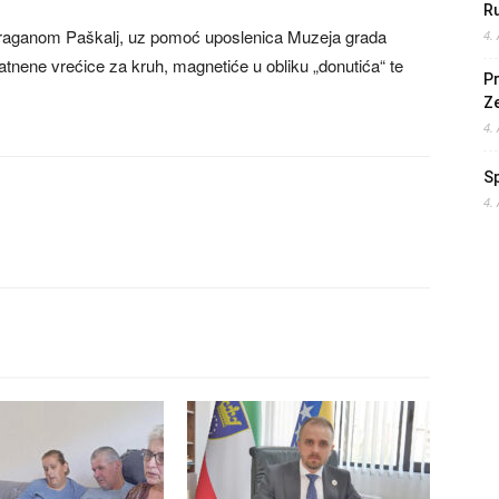
Ru
 Draganom Paškalj, uz pomoć uposlenica Muzeja grada
4.
platnene vrećice za kruh, magnetiće u obliku „donutića“ te
Pr
Z
4.
S
4.