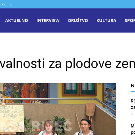
rketing
aša
AKTUELNO
INTERVIEW
DRUŠTVO
KULTURA
SPO
iječ
hvalnosti za plodove ze
enica
N
R
z
4.
Mi
po