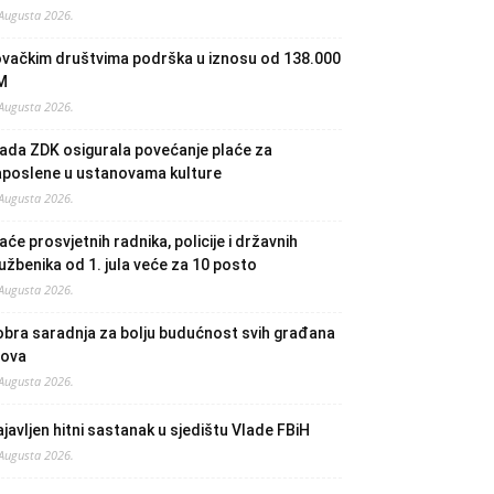
 Augusta 2026.
ovačkim društvima podrška u iznosu od 138.000
M
 Augusta 2026.
ada ZDK osigurala povećanje plaće za
aposlene u ustanovama kulture
 Augusta 2026.
aće prosvjetnih radnika, policije i državnih
užbenika od 1. jula veće za 10 posto
 Augusta 2026.
bra saradnja za bolju budućnost svih građana
lova
 Augusta 2026.
javljen hitni sastanak u sjedištu Vlade FBiH
 Augusta 2026.