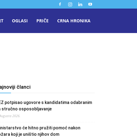
RT
OGLASI
PRIČE
CRNA HRONIKA
ajnoviji članci
EZ potpisao ugovore s kandidatima odabranim
a stručno osposobljavanje
 Augusta 2026.
nistarstvo će hitno pružiti pomoć nakon
žara koji je uništio njihov dom