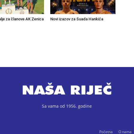
lje za članove AK Zenica
Novi izazov za Suada Hankića
Sa vama od 1956. godine
Početna
O nama