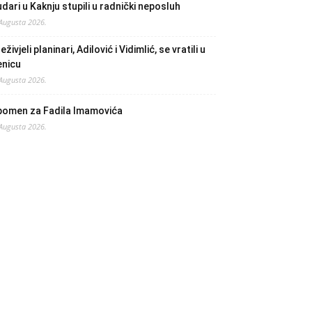
dari u Kaknju stupili u radnički neposluh
 Augusta 2026.
eživjeli planinari, Adilović i Vidimlić, se vratili u
enicu
 Augusta 2026.
pomen za Fadila Imamovića
 Augusta 2026.