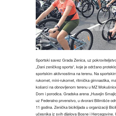
Sportski savez Grada Zenica, uz pokroviteljstv
„Dani zeničkog sporta“, koje je održano protekl
sportskim aktivnostima na terenu. Na sportskim
rukomet, mini-rukomet, ritmička gimnastika, ma
košarci na obnovljenom terenu u MZ Mokušnice, o
Dom i porodica. Gradska arena „Husejin Smajlovi
uz Federalno prvenstvo, u dvorani Bilimišće odr
11 godina. Zenička biciklijada u organizaciji Bic
učesnika iz svih dijelova Bosne i Hercegovine.