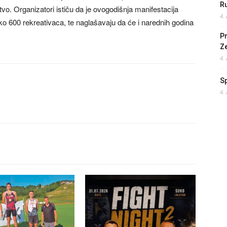
Ru
tvo. Organizatori ističu da je ovogodišnja manifestacija
4.
o 600 rekreativaca, te naglašavaju da će i narednih godina
Pr
Z
4.
S
4.