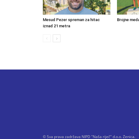
Mesud Pezer spreman za hitac
Brojne meda
iznad 21 metra
© Sva prava zadržava NIPD "Naša riječ" d.o.o. Zenica.