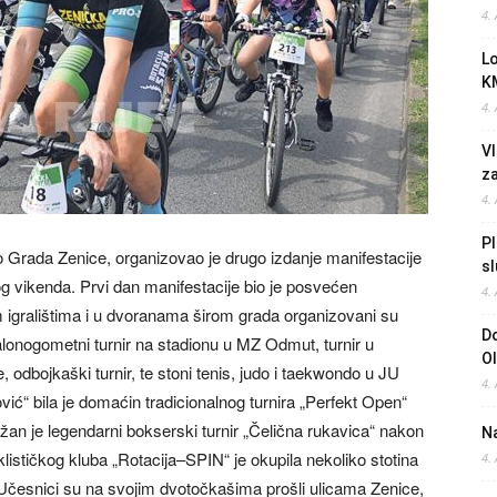
4.
L
K
4.
Vl
z
4.
Pl
o Grada Zenice, organizovao je drugo izdanje manifestacije
sl
og vikenda. Prvi dan manifestacije bio je posvećen
4.
 igralištima i u dvoranama širom grada organizovani su
Do
lonogometni turnir na stadionu u MZ Odmut, turnir u
O
dbojkaški turnir, te stoni tenis, judo i taekwondo u JU
4.
ć“ bila je domaćin tradicionalnog turnira „Perfekt Open“
žan je legendarni bokserski turnir „Čelična rukavica“ nakon
Na
iklističkog kluba „Rotacija–SPIN“ je okupila nekoliko stotina
4.
 Učesnici su na svojim dvotočkašima prošli ulicama Zenice,