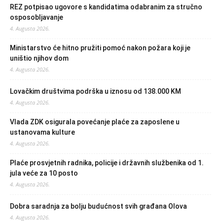
REZ potpisao ugovore s kandidatima odabranim za stručno
osposobljavanje
4. Augusta 2026.
Ministarstvo će hitno pružiti pomoć nakon požara koji je
uništio njihov dom
4. Augusta 2026.
Lovačkim društvima podrška u iznosu od 138.000 KM
4. Augusta 2026.
Vlada ZDK osigurala povećanje plaće za zaposlene u
ustanovama kulture
4. Augusta 2026.
Plaće prosvjetnih radnika, policije i državnih službenika od 1.
jula veće za 10 posto
4. Augusta 2026.
Dobra saradnja za bolju budućnost svih građana Olova
4. Augusta 2026.