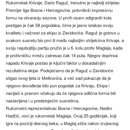
Rukometaš Krivaje, Dario Raguž, trenutno je najbolji strijelac
Premijer lige Bosne i Hercegovine, potvrdivši impresivnu
formu na otvaranju sezone. U prvih osam odigranih kola
postigao je čak 58 pogodaka, čime je jasno istakao svoju
kvalitetu i važnost za ekipu iz Zavidovića. Raguž je gotovo u
svakom susretu bio prvi ili među najboljim strijelcima Krivaje, a
svoju najubojitiju partiju pružio je u 6. kolu protiv Maglaja, kada
je protivničku mrežu zatresao čak 14 puta. Njegov doprinos
napadu Krivaje postao je ključni faktor u dosadašnjim
rezultatima ekipe. Podsjećamo da je Raguž u Zavidoviće
stigao ovog ljeta iz Metkovića, a već sad pokazuje da je
njegovo dovođenje bilo pun pogodak za Krivaju. Ekipa i
navijači s pravom očekuju da će njegova odlična forma biti
nastavljena i u predstojećim susretima.
Rukometni reprezentativac Bosne i Hercegovine, Nedim
Hadžić, novi je rukometaš Maglaja. Ovaj 25-godišnjak, koji
igra na poziciji desnog beka, u Maglaj stiže nakon izvjesnog