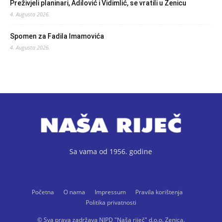
Preživjeli planinari, Adilović i Vidimlić, se vratili u Zenicu
4. Augusta 2026.
Spomen za Fadila Imamovića
4. Augusta 2026.
Sa vama od 1956. godine
Početna
O nama
Impressum
Pravila korištenja
Politika privatnosti
© Sva prava zadržava NIPD "Naša riječ" d.o.o. Zenica.