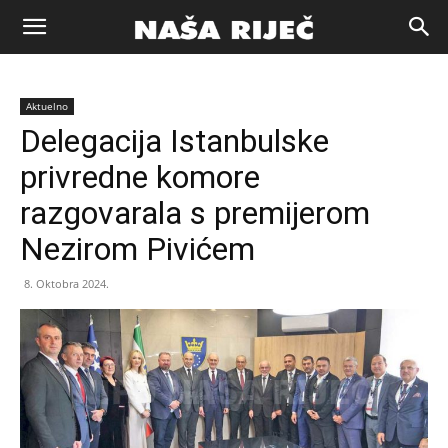
Naša
Aktuelno
riječ
Delegacija Istanbulske
privredne komore
Zenica
razgovarala s premijerom
Nezirom Pivićem
8. Oktobra 2024.