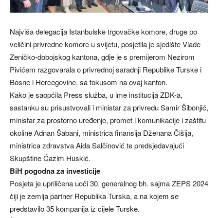
Najviša delegacija Istanbulske trgovačke komore, druge po
veličini privredne komore u svijetu, posjetila je sjedište Vlade
Zeničko-dobojskog kantona, gdje je s premijerom Nezirom
Pivićem razgovarala o privrednoj saradnji Republike Turske i
Bosne i Hercegovine, sa fokusom na ovaj kanton.
Kako je saopćila Press služba, u ime institucija ZDK-a,
sastanku su prisustvovali i ministar za privredu Samir Šibonjić,
ministar za prostorno uređenje, promet i komunikacije i zaštitu
okoline Adnan Šabani, ministrica finansija Dženana Čišija,
ministrica zdravstva Aida Salčinović te predsjedavajući
Skupštine Ćazim Huskić.
BiH pogodna za investicije
Posjeta je upriličena uoči 30. generalnog bh. sajma ZEPS 2024
čiji je zemlja partner Republika Turska, a na kojem se
predstavilo 35 kompanija iz cijele Turske.