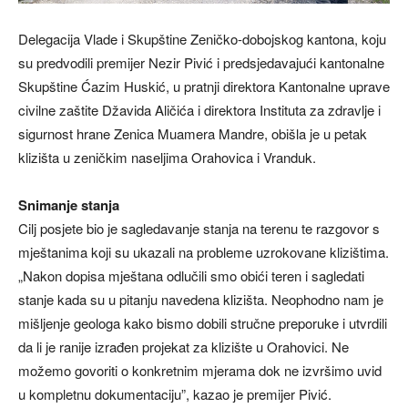
Delegacija Vlade i Skupštine Zeničko-dobojskog kantona, koju
su predvodili premijer Nezir Pivić i predsjedavajući kantonalne
Skupštine Ćazim Huskić, u pratnji direktora Kantonalne uprave
civilne zaštite Džavida Aličića i direktora Instituta za zdravlje i
sigurnost hrane Zenica Muamera Mandre, obišla je u petak
klizišta u zeničkim naseljima Orahovica i Vranduk.
Snimanje stanja
Cilj posjete bio je sagledavanje stanja na terenu te razgovor s
mještanima koji su ukazali na probleme uzrokovane klizištima.
„Nakon dopisa mještana odlučili smo obići teren i sagledati
stanje kada su u pitanju navedena klizišta. Neophodno nam je
mišljenje geologa kako bismo dobili stručne preporuke i utvrdili
da li je ranije izrađen projekat za klizište u Orahovici. Ne
možemo govoriti o konkretnim mjerama dok ne izvršimo uvid
u kompletnu dokumentaciju”, kazao je premijer Pivić.