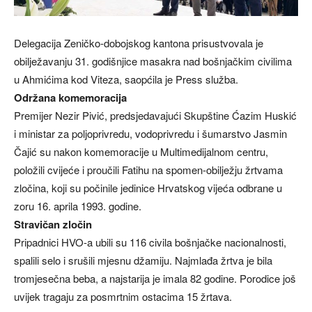
Delegacija Zeničko-dobojskog kantona prisustvovala je
obilježavanju 31. godišnjice masakra nad bošnjačkim civilima
u Ahmićima kod Viteza, saopćila je Press služba.
Održana komemoracija
Premijer Nezir Pivić, predsjedavajući Skupštine Ćazim Huskić
i ministar za poljoprivredu, vodoprivredu i šumarstvo Jasmin
Čajić su nakon komemoracije u Multimedijalnom centru,
položili cvijeće i proučili Fatihu na spomen-obilježju žrtvama
zločina, koji su počinile jedinice Hrvatskog vijeća odbrane u
zoru 16. aprila 1993. godine.
Stravičan zločin
Pripadnici HVO-a ubili su 116 civila bošnjačke nacionalnosti,
spalili selo i srušili mjesnu džamiju. Najmlađa žrtva je bila
tromjesečna beba, a najstarija je imala 82 godine. Porodice još
uvijek tragaju za posmrtnim ostacima 15 žrtava.