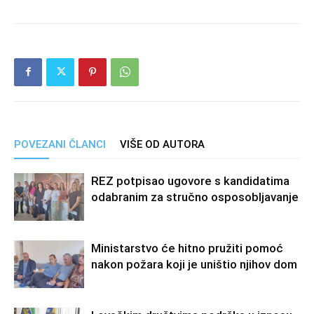
POVEZANI ČLANCI
VIŠE OD AUTORA
REZ potpisao ugovore s kandidatima
odabranim za stručno osposobljavanje
Ministarstvo će hitno pružiti pomoć
nakon požara koji je uništio njihov dom